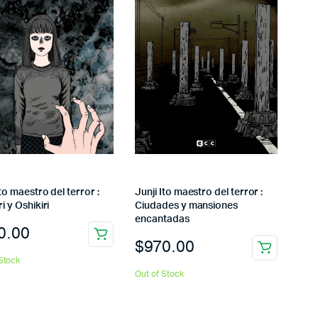
Ito maestro del terror :
Junji Ito maestro del terror :
ri y Oshikiri
Ciudades y mansiones
encantadas
0.00
$
970.00
Stock
Out of Stock