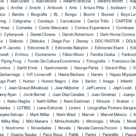
tie
Alan Grant
Alan Moore
Alberto Breccia
Alberto Montt
Ale
gía
Archie
Arechi
Artbook
Arte
Arturo Piña
Astiberri
A
lico
Bendis
Biografía
BL
Bongo
Boom!
Boxset
Boys L
ying
Caligrama
Candaya
Caricaturas
Carlos Trillo
CARTEM
rtinez
Comedia
Comic Mexicano
Comics Experience
Comikaze
Cyberpunk
Daniel Clowes
Darick Robertson
Dark Horse Comics
te
Diábolo
Dibbuks
Diego Pun
Disney
DOC PASTOR
DOLM
r P. Jacobs
Ediciones B
Ediciones Babylon
Ediciones Ekaré
Ed
Powell
Erótico
Esoterismo
Fábio Moon
Familia Usaka
Fanboo
Flying Frog
Fondo De Cultura Económica
Fotografía
Francisco De
Comics
Garth Ennis
Gastronomía
George Perez
Gerard Way
G
 Santarriaga
H.P. Lovecraft
Hanna Barbera
Harem
Hayao Miyaza
ugo Pratt
Humor
Humor Negro
Idw
Ilarión
Image
Infantil
on
Jean Giraud (Moebius)
Jean Webster
Jeff Lemire
Jeph Loeb
hnny Ryan
Jordi Bernet
Juan Díaz Canales
Juan Giménez
Juanjo
s
Keiko Nagita
Keith Giffen
Kevin Eastman
Kitsune
Kraken
blanka
LGTBIQ
Liana Editorial
Liniers
Litografías Posters Serigra
rjane Satrapi
Mark Millar
Mark Waid
Marvel
Marvel México
M
Milky Way
Milo Manara
Mirka Andolfo
Mitología
Moda
Moe
l
Nostromo
Novedades
Novela
Novela Ciencia Ficcion
Novela
ess
Osamu Tezuka
Paco Roca
Paltik
Panini
PaniniMx
Pasca