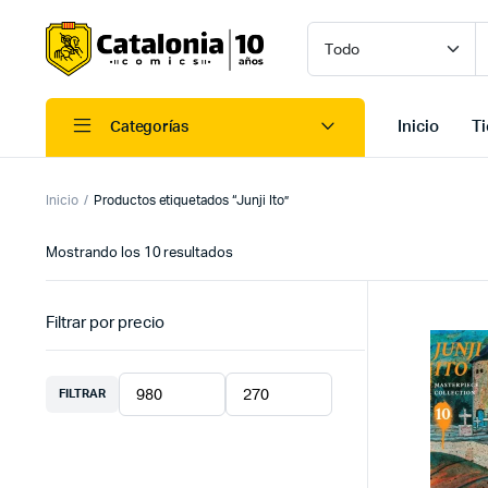
Inicio
T
Categorías
Inicio
Productos etiquetados “Junji Ito”
Ordenado
Mostrando los 10 resultados
por
los
últimos
Filtrar por precio
FILTRAR
Precio
Precio
mínimo
máximo