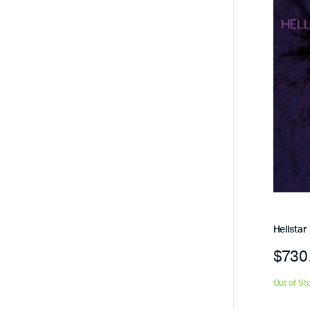
Hellstar
$
730
Out of St