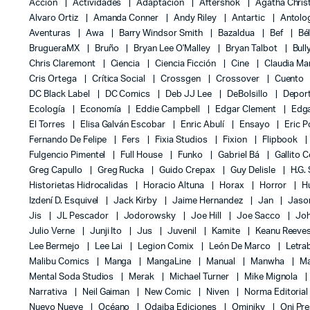
Acción
Actividades
Adaptación
Aftershok
Agatha Chris
Alvaro Ortiz
Amanda Conner
Andy Riley
Antartic
Antolo
Aventuras
Awa
Barry Windsor Smith
Bazaldua
Bef
Bé
BrugueraMX
Bruño
Bryan Lee O'Malley
Bryan Talbot
Bull
Chris Claremont
Ciencia
Ciencia Ficción
Cine
Claudia Ma
Cris Ortega
Crítica Social
Crossgen
Crossover
Cuento
DC Black Label
DC Comics
Deb JJ Lee
DeBolsillo
Depor
Ecología
Economía
Eddie Campbell
Edgar Clement
Edga
El Torres
Elisa Galván Escobar
Enric Abulí
Ensayo
Eric 
Fernando De Felipe
Fers
Fixia Studios
Fixion
Flipbook
Fulgencio Pimentel
Full House
Funko
Gabriel Bá
Gallito 
Greg Capullo
Greg Rucka
Guido Crepax
Guy Delisle
H.G.
Historietas Hidrocalidas
Horacio Altuna
Horax
Horror
H
Izdení D. Esquivel
Jack Kirby
Jaime Hernandez
Jan
Jas
Jis
JL Pescador
Jodorowsky
Joe Hill
Joe Sacco
Jo
Julio Verne
Junji Ito
Jus
Juvenil
Kamite
Keanu Reeve
Lee Bermejo
Lee Lai
Legion Comix
León De Marco
Letra
Malibu Comics
Manga
MangaLine
Manual
Manwha
Ma
Mental Soda Studios
Merak
Michael Turner
Mike Mignola
Narrativa
Neil Gaiman
New Comic
Niven
Norma Editoria
Nuevo Nueve
Océano
Odaiba Ediciones
Ominiky
Oni Pr