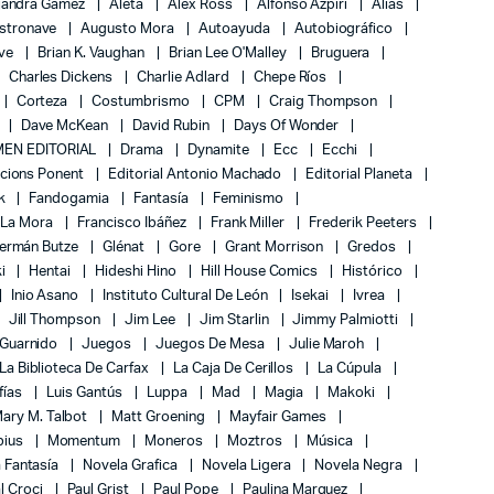
jandra Gámez
Aleta
Alex Ross
Alfonso Azpiri
Alias
stronave
Augusto Mora
Autoayuda
Autobiográfico
ove
Brian K. Vaughan
Brian Lee O'Malley
Bruguera
Charles Dickens
Charlie Adlard
Chepe Ríos
Corteza
Costumbrismo
CPM
Craig Thompson
Dave McKean
David Rubin
Days Of Wonder
EN EDITORIAL
Drama
Dynamite
Ecc
Ecchi
icions Ponent
Editorial Antonio Machado
Editorial Planeta
k
Fandogamia
Fantasía
Feminismo
 La Mora
Francisco Ibáñez
Frank Miller
Frederik Peeters
ermán Butze
Glénat
Gore
Grant Morrison
Gredos
ki
Hentai
Hideshi Hino
Hill House Comics
Histórico
Inio Asano
Instituto Cultural De León
Isekai
Ivrea
Jill Thompson
Jim Lee
Jim Starlin
Jimmy Palmiotti
 Guarnido
Juegos
Juegos De Mesa
Julie Maroh
La Biblioteca De Carfax
La Caja De Cerillos
La Cúpula
fías
Luis Gantús
Luppa
Mad
Magia
Makoki
ary M. Talbot
Matt Groening
Mayfair Games
bius
Momentum
Moneros
Moztros
Música
 Fantasía
Novela Grafica
Novela Ligera
Novela Negra
l Croci
Paul Grist
Paul Pope
Paulina Marquez