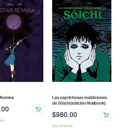
 Remina
Las caprichosas maldiciones
de Sôichi (edición flexibook)
.00
$
980.00
ock
Out of Stock