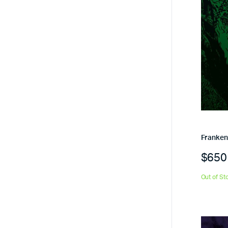
Franken
$
650
Out of St