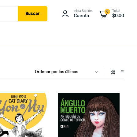
Inicia Sesión
Total
0
Buscar
Cuenta
$
0.00