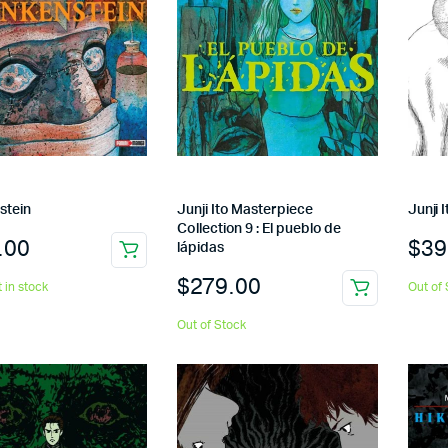
stein
Junji Ito Masterpiece
Junji 
Collection 9 : El pueblo de
.00
$
39
lápidas
$
279.00
t in stock
Out of 
Out of Stock