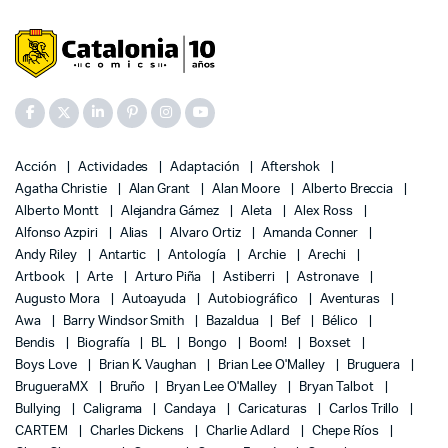
Acción
Actividades
Adaptación
Aftershok
Agatha Christie
Alan Grant
Alan Moore
Alberto Breccia
Alberto Montt
Alejandra Gámez
Aleta
Alex Ross
Alfonso Azpiri
Alias
Alvaro Ortiz
Amanda Conner
Andy Riley
Antartic
Antología
Archie
Arechi
Artbook
Arte
Arturo Piña
Astiberri
Astronave
Augusto Mora
Autoayuda
Autobiográfico
Aventuras
Awa
Barry Windsor Smith
Bazaldua
Bef
Bélico
Bendis
Biografía
BL
Bongo
Boom!
Boxset
Boys Love
Brian K. Vaughan
Brian Lee O'Malley
Bruguera
BrugueraMX
Bruño
Bryan Lee O'Malley
Bryan Talbot
Bullying
Caligrama
Candaya
Caricaturas
Carlos Trillo
CARTEM
Charles Dickens
Charlie Adlard
Chepe Ríos