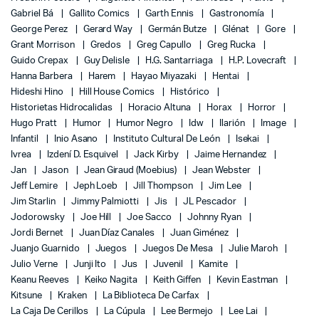
Gabriel Bá
Gallito Comics
Garth Ennis
Gastronomía
George Perez
Gerard Way
Germán Butze
Glénat
Gore
Grant Morrison
Gredos
Greg Capullo
Greg Rucka
Guido Crepax
Guy Delisle
H.G. Santarriaga
H.P. Lovecraft
Hanna Barbera
Harem
Hayao Miyazaki
Hentai
Hideshi Hino
Hill House Comics
Histórico
Historietas Hidrocalidas
Horacio Altuna
Horax
Horror
Hugo Pratt
Humor
Humor Negro
Idw
Ilarión
Image
Infantil
Inio Asano
Instituto Cultural De León
Isekai
Ivrea
Izdení D. Esquivel
Jack Kirby
Jaime Hernandez
Jan
Jason
Jean Giraud (Moebius)
Jean Webster
Jeff Lemire
Jeph Loeb
Jill Thompson
Jim Lee
Jim Starlin
Jimmy Palmiotti
Jis
JL Pescador
Jodorowsky
Joe Hill
Joe Sacco
Johnny Ryan
Jordi Bernet
Juan Díaz Canales
Juan Giménez
Juanjo Guarnido
Juegos
Juegos De Mesa
Julie Maroh
Julio Verne
Junji Ito
Jus
Juvenil
Kamite
Keanu Reeves
Keiko Nagita
Keith Giffen
Kevin Eastman
Kitsune
Kraken
La Biblioteca De Carfax
La Caja De Cerillos
La Cúpula
Lee Bermejo
Lee Lai