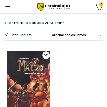
0
Inicio
Productos etiquetados “Augusto Mora”
Filter Products
cio
cio
imo
ximo