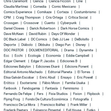
Chris Claremont
Ciencia
Ciencia Ficción
Cine
Claudia Martinez
Comedia
Comic Mexicano
Comics Experience
Comikaze
Corteza
Costumbrismo
CPM
Craig Thompson
Cris Ortega
Crítica Social
Crossgen
Crossover
Cuento
Cyberpunk
Daniel Clowes
Darick Robertson
Dark Horse Comics
Dave McKean
David Rubin
Days Of Wonder
DC Black Label
DC Comics
Deb JJ Lee
DeBolsillo
Deporte
Diábolo
Dibbuks
Diego Pun
Disney
DOC PASTOR
DOLMEN EDITORIAL
Drama
Dynamite
Ecc
Ecchi
Ecología
Economía
Eddie Campbell
Edgar Clement
Edgar P. Jacobs
Ediciones B
Ediciones Babylon
Ediciones Ekaré
Edicions Ponent
Editorial Antonio Machado
Editorial Planeta
El Torres
Elisa Galván Escobar
Enric Abulí
Ensayo
Eric Powell
Erótico
Esoterismo
Fábio Moon
Familia Usaka
Fanbook
Fandogamia
Fantasía
Feminismo
Fernando De Felipe
Fers
Fixia Studios
Fixion
Flipbook
Flying Frog
Fondo De Cultura Económica
Fotografía
Francisco De La Mora
Francisco Ibáñez
Frank Miller
Frederik Peeters
Fulgencio Pimentel
Full House
Funko