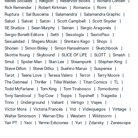
Redes Sociales
Religión
Reservoir Books
Richard Corben
Rick Remender
Robert Kirkman
Romance
Romi
Ruptura
Sal Buscema
Salamandra
Salamandra Graphic
Salud
Salvat
Satori
Scott Campbell
Scott Snyder
SE Studios
Sean Murphy
Seinen
Sergio Aragonés
Sergio Bonelli Editore
Seth
Sexología
SextoPiso
Sexualidad
Shigeru Mizuki
Shintaro Kago
Shojo
Shonen
Simon Bisley
Simon Hanselmann
Sketchbook
Skottie Young
Skybound
SLICE OF LIFE
SLOTT
Smash
Smut
Spider-Man
Stan Lee
Steampunk
Stephen King
Steve Dillon
Steve Ditko
Suehiro Maruo
Suspense
Tarot
Teens Love
Teresa Valero
Terror
Terry Moore
The Oatmeal
Thriller
Tillie Walden
Titan Comics
TL
Todd McFarlane
Tom King
Tom Tirabosco
Tomodomo
Tony Sandoval
Top Cow
Topps
Topshelf
Tragedia
Trino
Underground
Valiant
Vértigo
Viajes
Víctor Mora
Victoria Francés
Vid
Videojuegos
Vintage
Walter Simonson
Warren Ellis
Western
Wildstorm
Yair PT
Yaoi
Yermo Ediciones
Yuri
Zdarsky
Zenescope