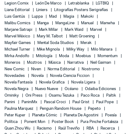
Legion Comix
León De Marco
Letrablanka
LGTBIQ
Liana Editorial
Liniers
Litografías Posters Serigrafías
Luis Gantús
Luppa
Mad
Magia
Makoki
Malibu Comics
Manga
MangaLine
Manual
Manwha
Marjane Satrapi
Mark Millar
Mark Waid
Marvel
Marvel México
Mary M. Talbot
Matt Groening
Mayfair Games
Mental Soda Studios
Merak
Michael Turner
Mike Mignola
Milky Way
Milo Manara
Mirka Andolfo
Mitología
Moda
Moebius
Momentum
Moneros
Moztros
Música
Narrativa
Neil Gaiman
New Comic
Niven
Norma Editorial
Nostromo
Novedades
Novela
Novela Ciencia Ficcion
Novela Fantasía
Novela Grafica
Novela Ligera
Novela Negra
Nuevo Nueve
Océano
Odaiba Ediciones
Ominiky
Oni Press
Osamu Tezuka
Paco Roca
Paltik
Panini
PaniniMx
Pascal Croci
Paul Grist
Paul Pope
Paulina Marquez
Penguin Random House
Pepeto
Peter Kuper
Planeta Cómic
Planeta De Agostini
Poesía
Política
Ponent Mon
Poster Book
Pura Pinche Fortaleza
Quan Zhou Wu
Racismo
Raúl Treviño
RBA
Recerca