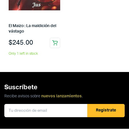
El Maizo : La maldición del
vástago
$
245.00
Only 1 left in stock
Suscríbete
Recibe avisos sobre
nuevos lanzamientos
.
Registrate