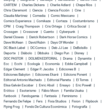
CARTEM
Charles Dickens
Charlie Adlard
Chepe Ríos
Chris Claremont
Ciencia
Ciencia Ficción
Cine
Claudia Martinez
Comedia
Comic Mexicano
Comics Experience
Comikaze
Corteza
Costumbrismo
CPM
Craig Thompson
Cris Ortega
Crítica Social
Crossgen
Crossover
Cuento
Cyberpunk
Daniel Clowes
Darick Robertson
Dark Horse Comics
Dave McKean
David Rubin
Days Of Wonder
DC Black Label
DC Comics
Deb JJ Lee
DeBolsillo
Deporte
Diábolo
Dibbuks
Diego Pun
Disney
DOC PASTOR
DOLMEN EDITORIAL
Drama
Dynamite
Ecc
Ecchi
Ecología
Economía
Eddie Campbell
Edgar Clement
Edgar P. Jacobs
Ediciones B
Ediciones Babylon
Ediciones Ekaré
Edicions Ponent
Editorial Antonio Machado
Editorial Planeta
El Torres
Elisa Galván Escobar
Enric Abulí
Ensayo
Eric Powell
Erótico
Esoterismo
Fábio Moon
Familia Usaka
Fanbook
Fandogamia
Fantasía
Feminismo
Fernando De Felipe
Fers
Fixia Studios
Fixion
Flipbook
Flying Frog
Fondo De Cultura Económica
Fotografía