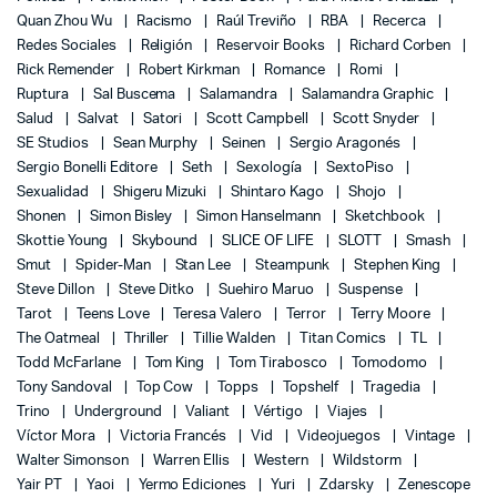
Quan Zhou Wu
Racismo
Raúl Treviño
RBA
Recerca
Redes Sociales
Religión
Reservoir Books
Richard Corben
Rick Remender
Robert Kirkman
Romance
Romi
Ruptura
Sal Buscema
Salamandra
Salamandra Graphic
Salud
Salvat
Satori
Scott Campbell
Scott Snyder
SE Studios
Sean Murphy
Seinen
Sergio Aragonés
Sergio Bonelli Editore
Seth
Sexología
SextoPiso
Sexualidad
Shigeru Mizuki
Shintaro Kago
Shojo
Shonen
Simon Bisley
Simon Hanselmann
Sketchbook
Skottie Young
Skybound
SLICE OF LIFE
SLOTT
Smash
Smut
Spider-Man
Stan Lee
Steampunk
Stephen King
Steve Dillon
Steve Ditko
Suehiro Maruo
Suspense
Tarot
Teens Love
Teresa Valero
Terror
Terry Moore
The Oatmeal
Thriller
Tillie Walden
Titan Comics
TL
Todd McFarlane
Tom King
Tom Tirabosco
Tomodomo
Tony Sandoval
Top Cow
Topps
Topshelf
Tragedia
Trino
Underground
Valiant
Vértigo
Viajes
Víctor Mora
Victoria Francés
Vid
Videojuegos
Vintage
Walter Simonson
Warren Ellis
Western
Wildstorm
Yair PT
Yaoi
Yermo Ediciones
Yuri
Zdarsky
Zenescope