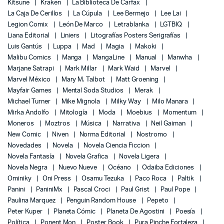
Kitsune
Kraken
La Biblioteca De Carfax
La Caja De Cerillos
La Cúpula
Lee Bermejo
Lee Lai
Legion Comix
León De Marco
Letrablanka
LGTBIQ
Liana Editorial
Liniers
Litografías Posters Serigrafías
Luis Gantús
Luppa
Mad
Magia
Makoki
Malibu Comics
Manga
MangaLine
Manual
Manwha
Marjane Satrapi
Mark Millar
Mark Waid
Marvel
Marvel México
Mary M. Talbot
Matt Groening
Mayfair Games
Mental Soda Studios
Merak
Michael Turner
Mike Mignola
Milky Way
Milo Manara
Mirka Andolfo
Mitología
Moda
Moebius
Momentum
Moneros
Moztros
Música
Narrativa
Neil Gaiman
New Comic
Niven
Norma Editorial
Nostromo
Novedades
Novela
Novela Ciencia Ficcion
Novela Fantasía
Novela Grafica
Novela Ligera
Novela Negra
Nuevo Nueve
Océano
Odaiba Ediciones
Ominiky
Oni Press
Osamu Tezuka
Paco Roca
Paltik
Panini
PaniniMx
Pascal Croci
Paul Grist
Paul Pope
Paulina Marquez
Penguin Random House
Pepeto
Peter Kuper
Planeta Cómic
Planeta De Agostini
Poesía
Política
Ponent Mon
Poster Book
Pura Pinche Fortaleza