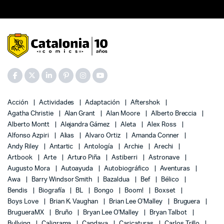
Acción
Actividades
Adaptación
Aftershok
Agatha Christie
Alan Grant
Alan Moore
Alberto Breccia
Alberto Montt
Alejandra Gámez
Aleta
Alex Ross
Alfonso Azpiri
Alias
Alvaro Ortiz
Amanda Conner
Andy Riley
Antartic
Antología
Archie
Arechi
Artbook
Arte
Arturo Piña
Astiberri
Astronave
Augusto Mora
Autoayuda
Autobiográfico
Aventuras
Awa
Barry Windsor Smith
Bazaldua
Bef
Bélico
Bendis
Biografía
BL
Bongo
Boom!
Boxset
Boys Love
Brian K. Vaughan
Brian Lee O'Malley
Bruguera
BrugueraMX
Bruño
Bryan Lee O'Malley
Bryan Talbot
Bullying
Caligrama
Candaya
Caricaturas
Carlos Trillo