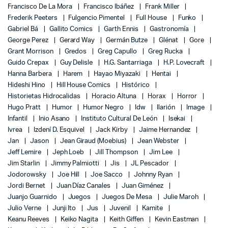
Francisco De La Mora
Francisco Ibáñez
Frank Miller
Frederik Peeters
Fulgencio Pimentel
Full House
Funko
Gabriel Bá
Gallito Comics
Garth Ennis
Gastronomía
George Perez
Gerard Way
Germán Butze
Glénat
Gore
Grant Morrison
Gredos
Greg Capullo
Greg Rucka
Guido Crepax
Guy Delisle
H.G. Santarriaga
H.P. Lovecraft
Hanna Barbera
Harem
Hayao Miyazaki
Hentai
Hideshi Hino
Hill House Comics
Histórico
Historietas Hidrocalidas
Horacio Altuna
Horax
Horror
Hugo Pratt
Humor
Humor Negro
Idw
Ilarión
Image
Infantil
Inio Asano
Instituto Cultural De León
Isekai
Ivrea
Izdení D. Esquivel
Jack Kirby
Jaime Hernandez
Jan
Jason
Jean Giraud (Moebius)
Jean Webster
Jeff Lemire
Jeph Loeb
Jill Thompson
Jim Lee
Jim Starlin
Jimmy Palmiotti
Jis
JL Pescador
Jodorowsky
Joe Hill
Joe Sacco
Johnny Ryan
Jordi Bernet
Juan Díaz Canales
Juan Giménez
Juanjo Guarnido
Juegos
Juegos De Mesa
Julie Maroh
Julio Verne
Junji Ito
Jus
Juvenil
Kamite
Keanu Reeves
Keiko Nagita
Keith Giffen
Kevin Eastman