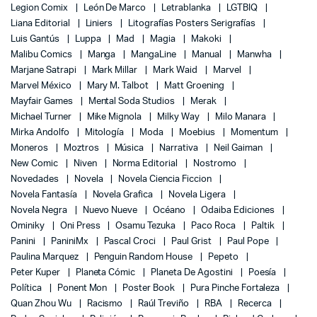
Legion Comix
León De Marco
Letrablanka
LGTBIQ
Liana Editorial
Liniers
Litografías Posters Serigrafías
Luis Gantús
Luppa
Mad
Magia
Makoki
Malibu Comics
Manga
MangaLine
Manual
Manwha
Marjane Satrapi
Mark Millar
Mark Waid
Marvel
Marvel México
Mary M. Talbot
Matt Groening
Mayfair Games
Mental Soda Studios
Merak
Michael Turner
Mike Mignola
Milky Way
Milo Manara
Mirka Andolfo
Mitología
Moda
Moebius
Momentum
Moneros
Moztros
Música
Narrativa
Neil Gaiman
New Comic
Niven
Norma Editorial
Nostromo
Novedades
Novela
Novela Ciencia Ficcion
Novela Fantasía
Novela Grafica
Novela Ligera
Novela Negra
Nuevo Nueve
Océano
Odaiba Ediciones
Ominiky
Oni Press
Osamu Tezuka
Paco Roca
Paltik
Panini
PaniniMx
Pascal Croci
Paul Grist
Paul Pope
Paulina Marquez
Penguin Random House
Pepeto
Peter Kuper
Planeta Cómic
Planeta De Agostini
Poesía
Política
Ponent Mon
Poster Book
Pura Pinche Fortaleza
Quan Zhou Wu
Racismo
Raúl Treviño
RBA
Recerca