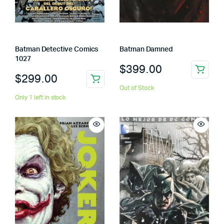
Batman Detective Comics
Batman Damned
1027
$
399.00
$
299.00
Out of Stock
Only 1 left in stock