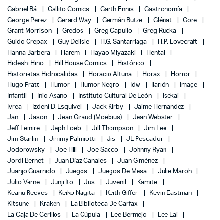
Gabriel Bá
Gallito Comics
Garth Ennis
Gastronomía
George Perez
Gerard Way
Germán Butze
Glénat
Gore
Grant Morrison
Gredos
Greg Capullo
Greg Rucka
Guido Crepax
Guy Delisle
H.G. Santarriaga
H.P. Lovecraft
Hanna Barbera
Harem
Hayao Miyazaki
Hentai
Hideshi Hino
Hill House Comics
Histórico
Historietas Hidrocalidas
Horacio Altuna
Horax
Horror
Hugo Pratt
Humor
Humor Negro
Idw
Ilarión
Image
Infantil
Inio Asano
Instituto Cultural De León
Isekai
Ivrea
Izdení D. Esquivel
Jack Kirby
Jaime Hernandez
Jan
Jason
Jean Giraud (Moebius)
Jean Webster
Jeff Lemire
Jeph Loeb
Jill Thompson
Jim Lee
Jim Starlin
Jimmy Palmiotti
Jis
JL Pescador
Jodorowsky
Joe Hill
Joe Sacco
Johnny Ryan
Jordi Bernet
Juan Díaz Canales
Juan Giménez
Juanjo Guarnido
Juegos
Juegos De Mesa
Julie Maroh
Julio Verne
Junji Ito
Jus
Juvenil
Kamite
Keanu Reeves
Keiko Nagita
Keith Giffen
Kevin Eastman
Kitsune
Kraken
La Biblioteca De Carfax
La Caja De Cerillos
La Cúpula
Lee Bermejo
Lee Lai