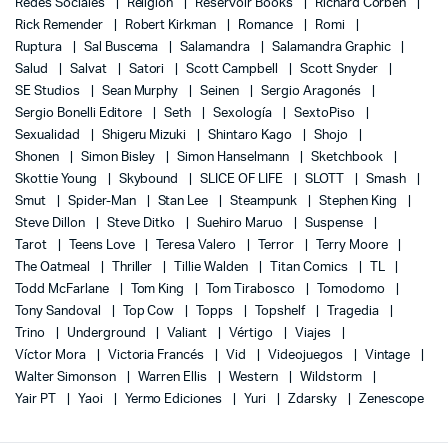
Redes Sociales
Religión
Reservoir Books
Richard Corben
Rick Remender
Robert Kirkman
Romance
Romi
Ruptura
Sal Buscema
Salamandra
Salamandra Graphic
Salud
Salvat
Satori
Scott Campbell
Scott Snyder
SE Studios
Sean Murphy
Seinen
Sergio Aragonés
Sergio Bonelli Editore
Seth
Sexología
SextoPiso
Sexualidad
Shigeru Mizuki
Shintaro Kago
Shojo
Shonen
Simon Bisley
Simon Hanselmann
Sketchbook
Skottie Young
Skybound
SLICE OF LIFE
SLOTT
Smash
Smut
Spider-Man
Stan Lee
Steampunk
Stephen King
Steve Dillon
Steve Ditko
Suehiro Maruo
Suspense
Tarot
Teens Love
Teresa Valero
Terror
Terry Moore
The Oatmeal
Thriller
Tillie Walden
Titan Comics
TL
Todd McFarlane
Tom King
Tom Tirabosco
Tomodomo
Tony Sandoval
Top Cow
Topps
Topshelf
Tragedia
Trino
Underground
Valiant
Vértigo
Viajes
Víctor Mora
Victoria Francés
Vid
Videojuegos
Vintage
Walter Simonson
Warren Ellis
Western
Wildstorm
Yair PT
Yaoi
Yermo Ediciones
Yuri
Zdarsky
Zenescope