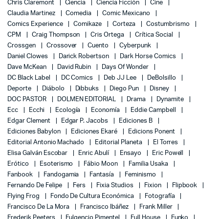
Chris Claremont
Ciencia
Ciencia Ficción
Cine
Claudia Martinez
Comedia
Comic Mexicano
Comics Experience
Comikaze
Corteza
Costumbrismo
CPM
Craig Thompson
Cris Ortega
Crítica Social
Crossgen
Crossover
Cuento
Cyberpunk
Daniel Clowes
Darick Robertson
Dark Horse Comics
Dave McKean
David Rubin
Days Of Wonder
DC Black Label
DC Comics
Deb JJ Lee
DeBolsillo
Deporte
Diábolo
Dibbuks
Diego Pun
Disney
DOC PASTOR
DOLMEN EDITORIAL
Drama
Dynamite
Ecc
Ecchi
Ecología
Economía
Eddie Campbell
Edgar Clement
Edgar P. Jacobs
Ediciones B
Ediciones Babylon
Ediciones Ekaré
Edicions Ponent
Editorial Antonio Machado
Editorial Planeta
El Torres
Elisa Galván Escobar
Enric Abulí
Ensayo
Eric Powell
Erótico
Esoterismo
Fábio Moon
Familia Usaka
Fanbook
Fandogamia
Fantasía
Feminismo
Fernando De Felipe
Fers
Fixia Studios
Fixion
Flipbook
Flying Frog
Fondo De Cultura Económica
Fotografía
Francisco De La Mora
Francisco Ibáñez
Frank Miller
Frederik Peeters
Fulgencio Pimentel
Full House
Funko