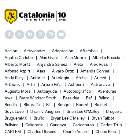
Acción
Actividades
Adaptación
Aftershok
Agatha Christie
Alan Grant
Alan Moore
Alberto Breccia
Alberto Montt
Alejandra Gámez
Aleta
Alex Ross
Alfonso Azpiri
Alias
Alvaro Ortiz
Amanda Conner
Andy Riley
Antartic
Antología
Archie
Arechi
Artbook
Arte
Arturo Piña
Astiberri
Astronave
Augusto Mora
Autoayuda
Autobiográfico
Aventuras
Awa
Barry Windsor Smith
Bazaldua
Bef
Bélico
Bendis
Biografía
BL
Bongo
Boom!
Boxset
Boys Love
Brian K. Vaughan
Brian Lee O'Malley
Bruguera
BrugueraMX
Bruño
Bryan Lee O'Malley
Bryan Talbot
Bullying
Caligrama
Candaya
Caricaturas
Carlos Trillo
CARTEM
Charles Dickens
Charlie Adlard
Chepe Ríos