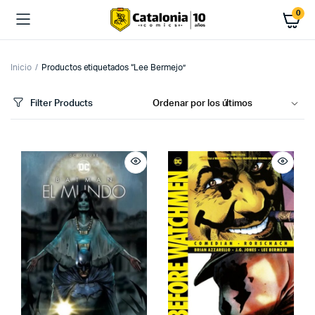
0
Inicio
Productos etiquetados “Lee Bermejo”
Filter Products
cio
cio
imo
ximo