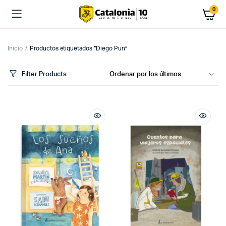
0
Inicio
Productos etiquetados “Diego Pun”
Filter Products
cio
cio
imo
ximo