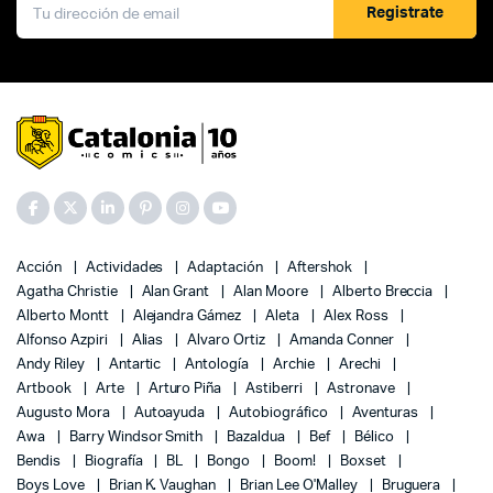
Registrate
Acción
Actividades
Adaptación
Aftershok
Agatha Christie
Alan Grant
Alan Moore
Alberto Breccia
Alberto Montt
Alejandra Gámez
Aleta
Alex Ross
Alfonso Azpiri
Alias
Alvaro Ortiz
Amanda Conner
Andy Riley
Antartic
Antología
Archie
Arechi
Artbook
Arte
Arturo Piña
Astiberri
Astronave
Augusto Mora
Autoayuda
Autobiográfico
Aventuras
Awa
Barry Windsor Smith
Bazaldua
Bef
Bélico
Bendis
Biografía
BL
Bongo
Boom!
Boxset
Boys Love
Brian K. Vaughan
Brian Lee O'Malley
Bruguera