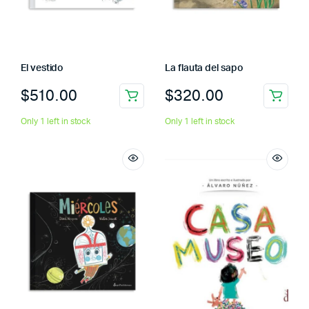
El vestido
La flauta del sapo
$
510.00
$
320.00
Only 1 left in stock
Only 1 left in stock