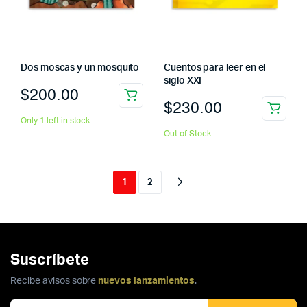
Dos moscas y un mosquito
Cuentos para leer en el
siglo XXI
$
200.00
$
230.00
Only 1 left in stock
Out of Stock
1
2
Suscríbete
Recibe avisos sobre
nuevos lanzamientos
.