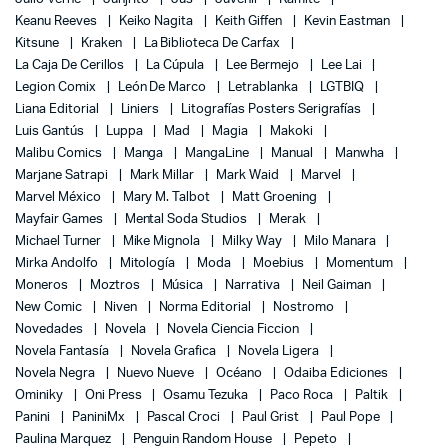
Keanu Reeves
Keiko Nagita
Keith Giffen
Kevin Eastman
Kitsune
Kraken
La Biblioteca De Carfax
La Caja De Cerillos
La Cúpula
Lee Bermejo
Lee Lai
Legion Comix
León De Marco
Letrablanka
LGTBIQ
Liana Editorial
Liniers
Litografías Posters Serigrafías
Luis Gantús
Luppa
Mad
Magia
Makoki
Malibu Comics
Manga
MangaLine
Manual
Manwha
Marjane Satrapi
Mark Millar
Mark Waid
Marvel
Marvel México
Mary M. Talbot
Matt Groening
Mayfair Games
Mental Soda Studios
Merak
Michael Turner
Mike Mignola
Milky Way
Milo Manara
Mirka Andolfo
Mitología
Moda
Moebius
Momentum
Moneros
Moztros
Música
Narrativa
Neil Gaiman
New Comic
Niven
Norma Editorial
Nostromo
Novedades
Novela
Novela Ciencia Ficcion
Novela Fantasía
Novela Grafica
Novela Ligera
Novela Negra
Nuevo Nueve
Océano
Odaiba Ediciones
Ominiky
Oni Press
Osamu Tezuka
Paco Roca
Paltik
Panini
PaniniMx
Pascal Croci
Paul Grist
Paul Pope
Paulina Marquez
Penguin Random House
Pepeto