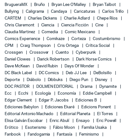
BrugueraMX
Bruño
Bryan Lee O'Malley
Bryan Talbot
Bullying
Caligrama
Candaya
Caricaturas
Carlos Trillo
CARTEM
Charles Dickens
Charlie Adlard
Chepe Ríos
Chris Claremont
Ciencia
Ciencia Ficción
Cine
Claudia Martinez
Comedia
Comic Mexicano
Comics Experience
Comikaze
Corteza
Costumbrismo
CPM
Craig Thompson
Cris Ortega
Crítica Social
Crossgen
Crossover
Cuento
Cyberpunk
Daniel Clowes
Darick Robertson
Dark Horse Comics
Dave McKean
David Rubin
Days Of Wonder
DC Black Label
DC Comics
Deb JJ Lee
DeBolsillo
Deporte
Diábolo
Dibbuks
Diego Pun
Disney
DOC PASTOR
DOLMEN EDITORIAL
Drama
Dynamite
Ecc
Ecchi
Ecología
Economía
Eddie Campbell
Edgar Clement
Edgar P. Jacobs
Ediciones B
Ediciones Babylon
Ediciones Ekaré
Edicions Ponent
Editorial Antonio Machado
Editorial Planeta
El Torres
Elisa Galván Escobar
Enric Abulí
Ensayo
Eric Powell
Erótico
Esoterismo
Fábio Moon
Familia Usaka
Fanbook
Fandogamia
Fantasía
Feminismo