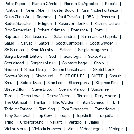
Peter Kuper
Planeta Cómic
Planeta De Agostini
Poesía
Política
Ponent Mon
Poster Book
Pura Pinche Fortaleza
Quan Zhou Wu
Racismo
Raúl Treviño
RBA
Recerca
Redes Sociales
Religión
Reservoir Books
Richard Corben
Rick Remender
Robert Kirkman
Romance
Romi
Ruptura
Sal Buscema
Salamandra
Salamandra Graphic
Salud
Salvat
Satori
Scott Campbell
Scott Snyder
SE Studios
Sean Murphy
Seinen
Sergio Aragonés
Sergio Bonelli Editore
Seth
Sexología
SextoPiso
Sexualidad
Shigeru Mizuki
Shintaro Kago
Shojo
Shonen
Simon Bisley
Simon Hanselmann
Sketchbook
Skottie Young
Skybound
SLICE OF LIFE
SLOTT
Smash
Smut
Spider-Man
Stan Lee
Steampunk
Stephen King
Steve Dillon
Steve Ditko
Suehiro Maruo
Suspense
Tarot
Teens Love
Teresa Valero
Terror
Terry Moore
The Oatmeal
Thriller
Tillie Walden
Titan Comics
TL
Todd McFarlane
Tom King
Tom Tirabosco
Tomodomo
Tony Sandoval
Top Cow
Topps
Topshelf
Tragedia
Trino
Underground
Valiant
Vértigo
Viajes
Víctor Mora
Victoria Francés
Vid
Videojuegos
Vintage