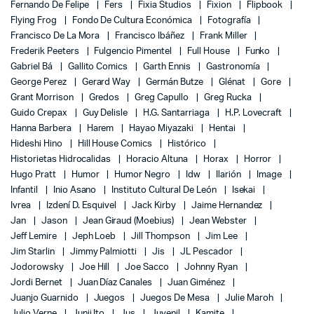
Fernando De Felipe
Fers
Fixia Studios
Fixion
Flipbook
Flying Frog
Fondo De Cultura Económica
Fotografía
Francisco De La Mora
Francisco Ibáñez
Frank Miller
Frederik Peeters
Fulgencio Pimentel
Full House
Funko
Gabriel Bá
Gallito Comics
Garth Ennis
Gastronomía
George Perez
Gerard Way
Germán Butze
Glénat
Gore
Grant Morrison
Gredos
Greg Capullo
Greg Rucka
Guido Crepax
Guy Delisle
H.G. Santarriaga
H.P. Lovecraft
Hanna Barbera
Harem
Hayao Miyazaki
Hentai
Hideshi Hino
Hill House Comics
Histórico
Historietas Hidrocalidas
Horacio Altuna
Horax
Horror
Hugo Pratt
Humor
Humor Negro
Idw
Ilarión
Image
Infantil
Inio Asano
Instituto Cultural De León
Isekai
Ivrea
Izdení D. Esquivel
Jack Kirby
Jaime Hernandez
Jan
Jason
Jean Giraud (Moebius)
Jean Webster
Jeff Lemire
Jeph Loeb
Jill Thompson
Jim Lee
Jim Starlin
Jimmy Palmiotti
Jis
JL Pescador
Jodorowsky
Joe Hill
Joe Sacco
Johnny Ryan
Jordi Bernet
Juan Díaz Canales
Juan Giménez
Juanjo Guarnido
Juegos
Juegos De Mesa
Julie Maroh
Julio Verne
Junji Ito
Jus
Juvenil
Kamite