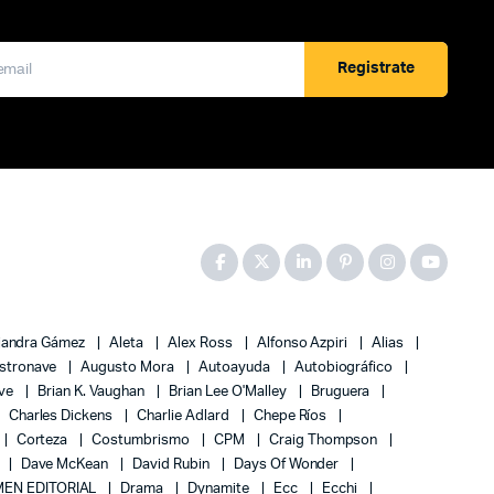
Registrate
jandra Gámez
Aleta
Alex Ross
Alfonso Azpiri
Alias
stronave
Augusto Mora
Autoayuda
Autobiográfico
ove
Brian K. Vaughan
Brian Lee O'Malley
Bruguera
Charles Dickens
Charlie Adlard
Chepe Ríos
Corteza
Costumbrismo
CPM
Craig Thompson
Dave McKean
David Rubin
Days Of Wonder
EN EDITORIAL
Drama
Dynamite
Ecc
Ecchi