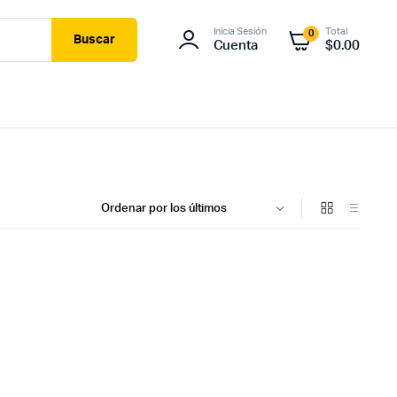
Inicia Sesión
Total
0
Buscar
Cuenta
$
0.00