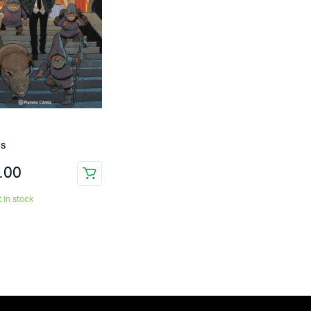
ds
.00
t in stock