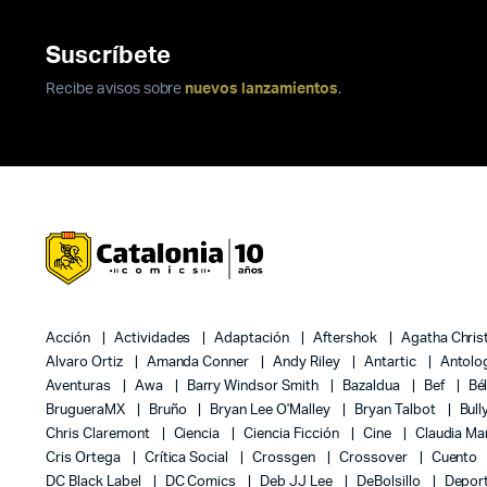
Suscríbete
Recibe avisos sobre
nuevos lanzamientos
.
Acción
Actividades
Adaptación
Aftershok
Agatha Chris
Alvaro Ortiz
Amanda Conner
Andy Riley
Antartic
Antolo
Aventuras
Awa
Barry Windsor Smith
Bazaldua
Bef
Bé
BrugueraMX
Bruño
Bryan Lee O'Malley
Bryan Talbot
Bull
Chris Claremont
Ciencia
Ciencia Ficción
Cine
Claudia Ma
Cris Ortega
Crítica Social
Crossgen
Crossover
Cuento
DC Black Label
DC Comics
Deb JJ Lee
DeBolsillo
Depor