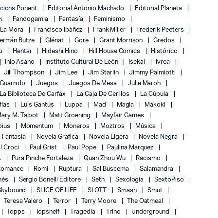
icions Ponent
Editorial Antonio Machado
Editorial Planeta
k
Fandogamia
Fantasía
Feminismo
 La Mora
Francisco Ibáñez
Frank Miller
Frederik Peeters
ermán Butze
Glénat
Gore
Grant Morrison
Gredos
ki
Hentai
Hideshi Hino
Hill House Comics
Histórico
Inio Asano
Instituto Cultural De León
Isekai
Ivrea
Jill Thompson
Jim Lee
Jim Starlin
Jimmy Palmiotti
 Guarnido
Juegos
Juegos De Mesa
Julie Maroh
La Biblioteca De Carfax
La Caja De Cerillos
La Cúpula
fías
Luis Gantús
Luppa
Mad
Magia
Makoki
ary M. Talbot
Matt Groening
Mayfair Games
bius
Momentum
Moneros
Moztros
Música
 Fantasía
Novela Grafica
Novela Ligera
Novela Negra
l Croci
Paul Grist
Paul Pope
Paulina Marquez
k
Pura Pinche Fortaleza
Quan Zhou Wu
Racismo
Romance
Romi
Ruptura
Sal Buscema
Salamandra
nés
Sergio Bonelli Editore
Seth
Sexología
SextoPiso
Skybound
SLICE OF LIFE
SLOTT
Smash
Smut
Teresa Valero
Terror
Terry Moore
The Oatmeal
Topps
Topshelf
Tragedia
Trino
Underground