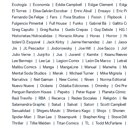
Ecología
Economía
Eddie Campbell
Edgar Clement
Edga
El Torres
Elisa Galván Escobar
Enric Abulí
Ensayo
Eric 
Fernando De Felipe
Fers
Fixia Studios
Fixion
Flipbook
Fulgencio Pimentel
Full House
Funko
Gabriel Bá
Gallito 
Greg Capullo
Greg Rucka
Guido Crepax
Guy Delisle
H.G.
Historietas Hidrocalidas
Horacio Altuna
Horax
Horror
H
Izdení D. Esquivel
Jack Kirby
Jaime Hernandez
Jan
Jas
Jis
JL Pescador
Jodorowsky
Joe Hill
Joe Sacco
Jo
Julio Verne
Junji Ito
Jus
Juvenil
Kamite
Keanu Reeve
Lee Bermejo
Lee Lai
Legion Comix
León De Marco
Letra
Malibu Comics
Manga
MangaLine
Manual
Manwha
Ma
Mental Soda Studios
Merak
Michael Turner
Mike Mignola
Narrativa
Neil Gaiman
New Comic
Niven
Norma Editoria
Nuevo Nueve
Océano
Odaiba Ediciones
Ominiky
Oni Pr
Penguin Random House
Pepeto
Peter Kuper
Planeta Cómic
Raúl Treviño
RBA
Recerca
Redes Sociales
Religión
Re
Salamandra Graphic
Salud
Salvat
Satori
Scott Campbel
Sexualidad
Shigeru Mizuki
Shintaro Kago
Shojo
Shonen
Spider-Man
Stan Lee
Steampunk
Stephen King
Steve Dil
Thriller
Tillie Walden
Titan Comics
TL
Todd McFarlane