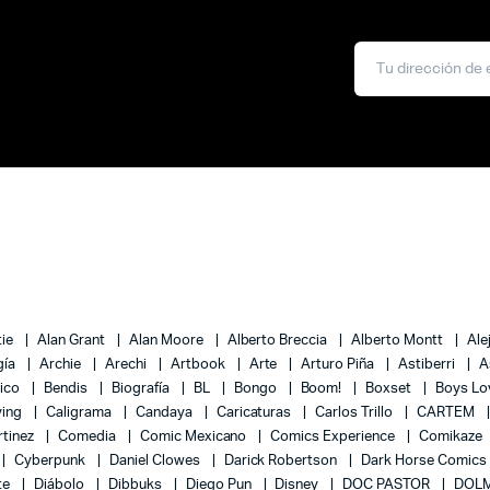
tie
Alan Grant
Alan Moore
Alberto Breccia
Alberto Montt
Ale
gía
Archie
Arechi
Artbook
Arte
Arturo Piña
Astiberri
A
lico
Bendis
Biografía
BL
Bongo
Boom!
Boxset
Boys L
ying
Caligrama
Candaya
Caricaturas
Carlos Trillo
CARTEM
rtinez
Comedia
Comic Mexicano
Comics Experience
Comikaze
Cyberpunk
Daniel Clowes
Darick Robertson
Dark Horse Comics
te
Diábolo
Dibbuks
Diego Pun
Disney
DOC PASTOR
DOLM