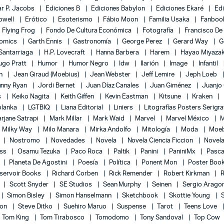
r P. Jacobs
Ediciones B
Ediciones Babylon
Ediciones Ekaré
Ed
Powell
Erótico
Esoterismo
Fábio Moon
Familia Usaka
Fanboo
Flying Frog
Fondo De Cultura Económica
Fotografía
Francisco De
Comics
Garth Ennis
Gastronomía
George Perez
Gerard Way
G
 Santarriaga
H.P. Lovecraft
Hanna Barbera
Harem
Hayao Miyaza
ugo Pratt
Humor
Humor Negro
Idw
Ilarión
Image
Infantil
on
Jean Giraud (Moebius)
Jean Webster
Jeff Lemire
Jeph Loeb
hnny Ryan
Jordi Bernet
Juan Díaz Canales
Juan Giménez
Juanjo
s
Keiko Nagita
Keith Giffen
Kevin Eastman
Kitsune
Kraken
blanka
LGTBIQ
Liana Editorial
Liniers
Litografías Posters Serigra
rjane Satrapi
Mark Millar
Mark Waid
Marvel
Marvel México
M
Milky Way
Milo Manara
Mirka Andolfo
Mitología
Moda
Moe
l
Nostromo
Novedades
Novela
Novela Ciencia Ficcion
Novela
ess
Osamu Tezuka
Paco Roca
Paltik
Panini
PaniniMx
Pasca
Planeta De Agostini
Poesía
Política
Ponent Mon
Poster Boo
servoir Books
Richard Corben
Rick Remender
Robert Kirkman
l
Scott Snyder
SE Studios
Sean Murphy
Seinen
Sergio Arago
Simon Bisley
Simon Hanselmann
Sketchbook
Skottie Young
lon
Steve Ditko
Suehiro Maruo
Suspense
Tarot
Teens Love
Tom King
Tom Tirabosco
Tomodomo
Tony Sandoval
Top Cow