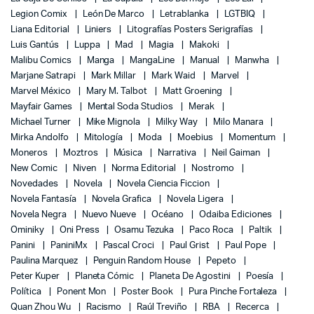
Legion Comix
León De Marco
Letrablanka
LGTBIQ
Liana Editorial
Liniers
Litografías Posters Serigrafías
Luis Gantús
Luppa
Mad
Magia
Makoki
Malibu Comics
Manga
MangaLine
Manual
Manwha
Marjane Satrapi
Mark Millar
Mark Waid
Marvel
Marvel México
Mary M. Talbot
Matt Groening
Mayfair Games
Mental Soda Studios
Merak
Michael Turner
Mike Mignola
Milky Way
Milo Manara
Mirka Andolfo
Mitología
Moda
Moebius
Momentum
Moneros
Moztros
Música
Narrativa
Neil Gaiman
New Comic
Niven
Norma Editorial
Nostromo
Novedades
Novela
Novela Ciencia Ficcion
Novela Fantasía
Novela Grafica
Novela Ligera
Novela Negra
Nuevo Nueve
Océano
Odaiba Ediciones
Ominiky
Oni Press
Osamu Tezuka
Paco Roca
Paltik
Panini
PaniniMx
Pascal Croci
Paul Grist
Paul Pope
Paulina Marquez
Penguin Random House
Pepeto
Peter Kuper
Planeta Cómic
Planeta De Agostini
Poesía
Política
Ponent Mon
Poster Book
Pura Pinche Fortaleza
Quan Zhou Wu
Racismo
Raúl Treviño
RBA
Recerca