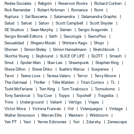
Redes Sociales
Religión
Reservoir Books
Richard Corben
Rick Remender
Robert Kirkman
Romance
Romi
Ruptura
Sal Buscema
Salamandra
Salamandra Graphic
Salud
Salvat
Satori
Scott Campbell
Scott Snyder
SE Studios
Sean Murphy
Seinen
Sergio Aragonés
Sergio Bonelli Editore
Seth
Sexología
SextoPiso
Sexualidad
Shigeru Mizuki
Shintaro Kago
Shojo
Shonen
Simon Bisley
Simon Hanselmann
Sketchbook
Skottie Young
Skybound
SLICE OF LIFE
SLOTT
Smash
Smut
Spider-Man
Stan Lee
Steampunk
Stephen King
Steve Dillon
Steve Ditko
Suehiro Maruo
Suspense
Tarot
Teens Love
Teresa Valero
Terror
Terry Moore
The Oatmeal
Thriller
Tillie Walden
Titan Comics
TL
Todd McFarlane
Tom King
Tom Tirabosco
Tomodomo
Tony Sandoval
Top Cow
Topps
Topshelf
Tragedia
Trino
Underground
Valiant
Vértigo
Viajes
Víctor Mora
Victoria Francés
Vid
Videojuegos
Vintage
Walter Simonson
Warren Ellis
Western
Wildstorm
Yair PT
Yaoi
Yermo Ediciones
Yuri
Zdarsky
Zenescope