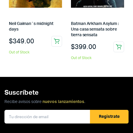
Neil Gaiman´s midnight
Batman Arkham Asylum :
days
Una casa sensata sobre
tierra sensata
$
349.00
$
399.00
Out of Stock
Out of Stock
Suscríbete
Recibe avisos sobre
nuevos lanzamientos
.
Registrate