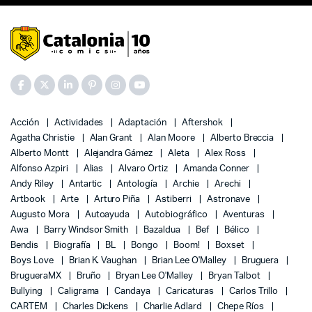
Acción
Actividades
Adaptación
Aftershok
Agatha Christie
Alan Grant
Alan Moore
Alberto Breccia
Alberto Montt
Alejandra Gámez
Aleta
Alex Ross
Alfonso Azpiri
Alias
Alvaro Ortiz
Amanda Conner
Andy Riley
Antartic
Antología
Archie
Arechi
Artbook
Arte
Arturo Piña
Astiberri
Astronave
Augusto Mora
Autoayuda
Autobiográfico
Aventuras
Awa
Barry Windsor Smith
Bazaldua
Bef
Bélico
Bendis
Biografía
BL
Bongo
Boom!
Boxset
Boys Love
Brian K. Vaughan
Brian Lee O'Malley
Bruguera
BrugueraMX
Bruño
Bryan Lee O'Malley
Bryan Talbot
Bullying
Caligrama
Candaya
Caricaturas
Carlos Trillo
CARTEM
Charles Dickens
Charlie Adlard
Chepe Ríos