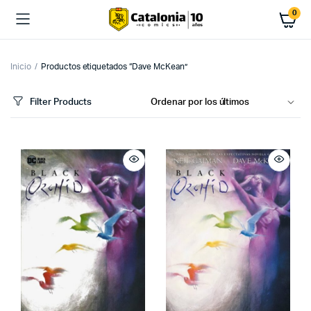
0
Inicio
Productos etiquetados “Dave McKean”
Filter Products
cio
cio
imo
ximo