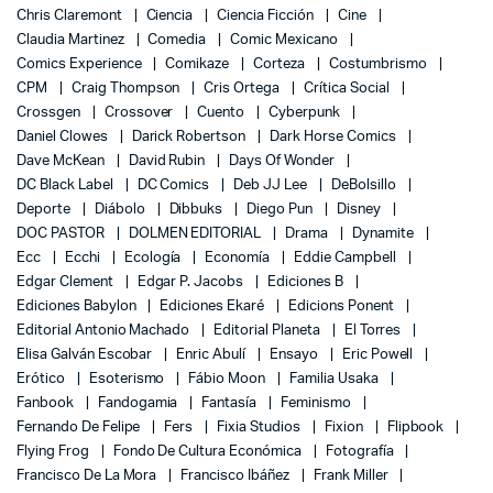
Chris Claremont
Ciencia
Ciencia Ficción
Cine
Claudia Martinez
Comedia
Comic Mexicano
Comics Experience
Comikaze
Corteza
Costumbrismo
CPM
Craig Thompson
Cris Ortega
Crítica Social
Crossgen
Crossover
Cuento
Cyberpunk
Daniel Clowes
Darick Robertson
Dark Horse Comics
Dave McKean
David Rubin
Days Of Wonder
DC Black Label
DC Comics
Deb JJ Lee
DeBolsillo
Deporte
Diábolo
Dibbuks
Diego Pun
Disney
DOC PASTOR
DOLMEN EDITORIAL
Drama
Dynamite
Ecc
Ecchi
Ecología
Economía
Eddie Campbell
Edgar Clement
Edgar P. Jacobs
Ediciones B
Ediciones Babylon
Ediciones Ekaré
Edicions Ponent
Editorial Antonio Machado
Editorial Planeta
El Torres
Elisa Galván Escobar
Enric Abulí
Ensayo
Eric Powell
Erótico
Esoterismo
Fábio Moon
Familia Usaka
Fanbook
Fandogamia
Fantasía
Feminismo
Fernando De Felipe
Fers
Fixia Studios
Fixion
Flipbook
Flying Frog
Fondo De Cultura Económica
Fotografía
Francisco De La Mora
Francisco Ibáñez
Frank Miller