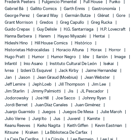
Frederik Peeters
Fulgencio Pimentel
Full House
Funko
Gabriel Bá
Gallito Comics
Garth Ennis
Gastronomía
George Perez
Gerard Way
Germán Butze
Glénat
Gore
Grant Morrison
Gredos
Greg Capullo
Greg Rucka
Guido Crepax
Guy Delisle
H.G. Santarriaga
H.P. Lovecraft
Hanna Barbera
Harem
Hayao Miyazaki
Hentai
Hideshi Hino
Hill House Comics
Histórico
Historietas Hidrocalidas
Horacio Altuna
Horax
Horror
Hugo Pratt
Humor
Humor Negro
Idw
Ilarión
Image
Infantil
Inio Asano
Instituto Cultural De León
Isekai
Ivrea
Izdení D. Esquivel
Jack Kirby
Jaime Hernandez
Jan
Jason
Jean Giraud (Moebius)
Jean Webster
Jeff Lemire
Jeph Loeb
Jill Thompson
Jim Lee
Jim Starlin
Jimmy Palmiotti
Jis
JL Pescador
Jodorowsky
Joe Hill
Joe Sacco
Johnny Ryan
Jordi Bernet
Juan Díaz Canales
Juan Giménez
Juanjo Guarnido
Juegos
Juegos De Mesa
Julie Maroh
Julio Verne
Junji Ito
Jus
Juvenil
Kamite
Keanu Reeves
Keiko Nagita
Keith Giffen
Kevin Eastman
Kitsune
Kraken
La Biblioteca De Carfax
La Caja De Cerillos
La Cúpula
Lee Bermejo
Lee Lai