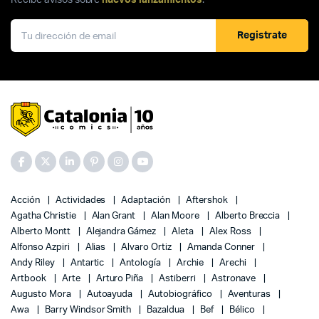
Recibe avisos sobre
nuevos lanzamientos
.
Registrate
Acción
Actividades
Adaptación
Aftershok
Agatha Christie
Alan Grant
Alan Moore
Alberto Breccia
Alberto Montt
Alejandra Gámez
Aleta
Alex Ross
Alfonso Azpiri
Alias
Alvaro Ortiz
Amanda Conner
Andy Riley
Antartic
Antología
Archie
Arechi
Artbook
Arte
Arturo Piña
Astiberri
Astronave
Augusto Mora
Autoayuda
Autobiográfico
Aventuras
Awa
Barry Windsor Smith
Bazaldua
Bef
Bélico