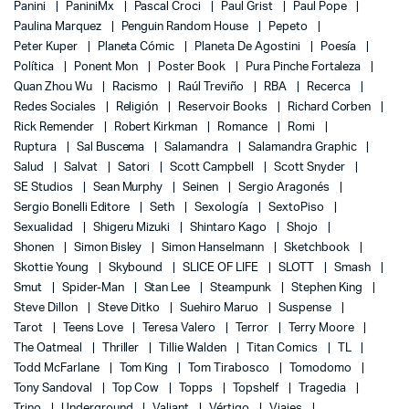
Panini
PaniniMx
Pascal Croci
Paul Grist
Paul Pope
Paulina Marquez
Penguin Random House
Pepeto
Peter Kuper
Planeta Cómic
Planeta De Agostini
Poesía
Política
Ponent Mon
Poster Book
Pura Pinche Fortaleza
Quan Zhou Wu
Racismo
Raúl Treviño
RBA
Recerca
Redes Sociales
Religión
Reservoir Books
Richard Corben
Rick Remender
Robert Kirkman
Romance
Romi
Ruptura
Sal Buscema
Salamandra
Salamandra Graphic
Salud
Salvat
Satori
Scott Campbell
Scott Snyder
SE Studios
Sean Murphy
Seinen
Sergio Aragonés
Sergio Bonelli Editore
Seth
Sexología
SextoPiso
Sexualidad
Shigeru Mizuki
Shintaro Kago
Shojo
Shonen
Simon Bisley
Simon Hanselmann
Sketchbook
Skottie Young
Skybound
SLICE OF LIFE
SLOTT
Smash
Smut
Spider-Man
Stan Lee
Steampunk
Stephen King
Steve Dillon
Steve Ditko
Suehiro Maruo
Suspense
Tarot
Teens Love
Teresa Valero
Terror
Terry Moore
The Oatmeal
Thriller
Tillie Walden
Titan Comics
TL
Todd McFarlane
Tom King
Tom Tirabosco
Tomodomo
Tony Sandoval
Top Cow
Topps
Topshelf
Tragedia
Trino
Underground
Valiant
Vértigo
Viajes