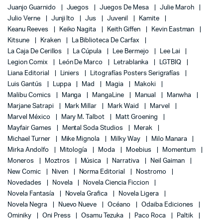
Juanjo Guarnido
Juegos
Juegos De Mesa
Julie Maroh
Julio Verne
Junji Ito
Jus
Juvenil
Kamite
Keanu Reeves
Keiko Nagita
Keith Giffen
Kevin Eastman
Kitsune
Kraken
La Biblioteca De Carfax
La Caja De Cerillos
La Cúpula
Lee Bermejo
Lee Lai
Legion Comix
León De Marco
Letrablanka
LGTBIQ
Liana Editorial
Liniers
Litografías Posters Serigrafías
Luis Gantús
Luppa
Mad
Magia
Makoki
Malibu Comics
Manga
MangaLine
Manual
Manwha
Marjane Satrapi
Mark Millar
Mark Waid
Marvel
Marvel México
Mary M. Talbot
Matt Groening
Mayfair Games
Mental Soda Studios
Merak
Michael Turner
Mike Mignola
Milky Way
Milo Manara
Mirka Andolfo
Mitología
Moda
Moebius
Momentum
Moneros
Moztros
Música
Narrativa
Neil Gaiman
New Comic
Niven
Norma Editorial
Nostromo
Novedades
Novela
Novela Ciencia Ficcion
Novela Fantasía
Novela Grafica
Novela Ligera
Novela Negra
Nuevo Nueve
Océano
Odaiba Ediciones
Ominiky
Oni Press
Osamu Tezuka
Paco Roca
Paltik