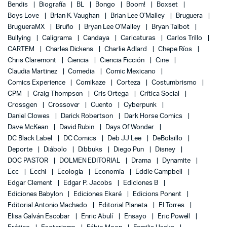
Bendis
Biografía
BL
Bongo
Boom!
Boxset
Boys Love
Brian K. Vaughan
Brian Lee O'Malley
Bruguera
BrugueraMX
Bruño
Bryan Lee O'Malley
Bryan Talbot
Bullying
Caligrama
Candaya
Caricaturas
Carlos Trillo
CARTEM
Charles Dickens
Charlie Adlard
Chepe Ríos
Chris Claremont
Ciencia
Ciencia Ficción
Cine
Claudia Martinez
Comedia
Comic Mexicano
Comics Experience
Comikaze
Corteza
Costumbrismo
CPM
Craig Thompson
Cris Ortega
Crítica Social
Crossgen
Crossover
Cuento
Cyberpunk
Daniel Clowes
Darick Robertson
Dark Horse Comics
Dave McKean
David Rubin
Days Of Wonder
DC Black Label
DC Comics
Deb JJ Lee
DeBolsillo
Deporte
Diábolo
Dibbuks
Diego Pun
Disney
DOC PASTOR
DOLMEN EDITORIAL
Drama
Dynamite
Ecc
Ecchi
Ecología
Economía
Eddie Campbell
Edgar Clement
Edgar P. Jacobs
Ediciones B
Ediciones Babylon
Ediciones Ekaré
Edicions Ponent
Editorial Antonio Machado
Editorial Planeta
El Torres
Elisa Galván Escobar
Enric Abulí
Ensayo
Eric Powell