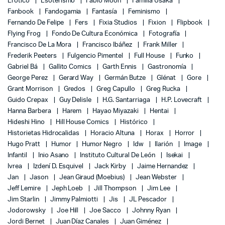
Erótico
Esoterismo
Fábio Moon
Familia Usaka
Fanbook
Fandogamia
Fantasía
Feminismo
Fernando De Felipe
Fers
Fixia Studios
Fixion
Flipbook
Flying Frog
Fondo De Cultura Económica
Fotografía
Francisco De La Mora
Francisco Ibáñez
Frank Miller
Frederik Peeters
Fulgencio Pimentel
Full House
Funko
Gabriel Bá
Gallito Comics
Garth Ennis
Gastronomía
George Perez
Gerard Way
Germán Butze
Glénat
Gore
Grant Morrison
Gredos
Greg Capullo
Greg Rucka
Guido Crepax
Guy Delisle
H.G. Santarriaga
H.P. Lovecraft
Hanna Barbera
Harem
Hayao Miyazaki
Hentai
Hideshi Hino
Hill House Comics
Histórico
Historietas Hidrocalidas
Horacio Altuna
Horax
Horror
Hugo Pratt
Humor
Humor Negro
Idw
Ilarión
Image
Infantil
Inio Asano
Instituto Cultural De León
Isekai
Ivrea
Izdení D. Esquivel
Jack Kirby
Jaime Hernandez
Jan
Jason
Jean Giraud (Moebius)
Jean Webster
Jeff Lemire
Jeph Loeb
Jill Thompson
Jim Lee
Jim Starlin
Jimmy Palmiotti
Jis
JL Pescador
Jodorowsky
Joe Hill
Joe Sacco
Johnny Ryan
Jordi Bernet
Juan Díaz Canales
Juan Giménez