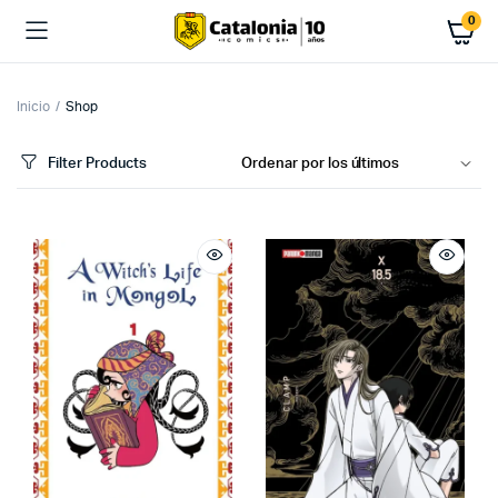
0
Inicio
Shop
Filter Products
cio
cio
imo
ximo