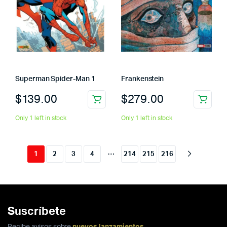
Superman Spider-Man 1
Frankenstein
$
139.00
$
279.00
Only 1 left in stock
Only 1 left in stock
…
1
2
3
4
214
215
216
Suscríbete