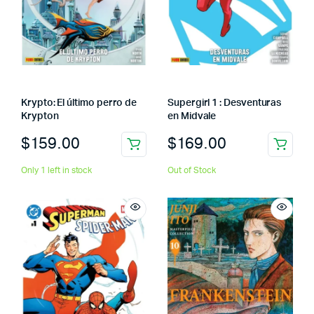
Krypto: El último perro de
Supergirl 1 : Desventuras
Krypton
en Midvale
$
159.00
$
169.00
Only 1 left in stock
Out of Stock