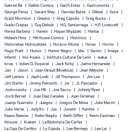
Gabriel Bá
Gallito Comics
Garth Ennis
Gastronomía
George Perez
Gerard Way
Germán Butze
Glénat
Gore
Grant Morrison
Gredos
Greg Capullo
Greg Rucka
Guido Crepax
Guy Delisle
H.G. Santarriaga
H.P. Lovecraft
Hanna Barbera
Harem
Hayao Miyazaki
Hentai
Hideshi Hino
Hill House Comics
Histórico
Historietas Hidrocalidas
Horacio Altuna
Horax
Horror
Hugo Pratt
Humor
Humor Negro
Idw
Ilarión
Image
Infantil
Inio Asano
Instituto Cultural De León
Isekai
Ivrea
Izdení D. Esquivel
Jack Kirby
Jaime Hernandez
Jan
Jason
Jean Giraud (Moebius)
Jean Webster
Jeff Lemire
Jeph Loeb
Jill Thompson
Jim Lee
Jim Starlin
Jimmy Palmiotti
Jis
JL Pescador
Jodorowsky
Joe Hill
Joe Sacco
Johnny Ryan
Jordi Bernet
Juan Díaz Canales
Juan Giménez
Juanjo Guarnido
Juegos
Juegos De Mesa
Julie Maroh
Julio Verne
Junji Ito
Jus
Juvenil
Kamite
Keanu Reeves
Keiko Nagita
Keith Giffen
Kevin Eastman
Kitsune
Kraken
La Biblioteca De Carfax
La Caja De Cerillos
La Cúpula
Lee Bermejo
Lee Lai