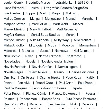
Legion Comix
León De Marco
Letrablanka
LGTBIQ
Liana Editorial
Liniers
Litografías Posters Serigrafías
Luis Gantús
Luppa
Mad
Magia
Makoki
Malibu Comics
Manga
MangaLine
Manual
Manwha
Marjane Satrapi
Mark Millar
Mark Waid
Marvel
Marvel México
Mary M. Talbot
Matt Groening
Mayfair Games
Mental Soda Studios
Merak
Michael Turner
Mike Mignola
Milky Way
Milo Manara
Mirka Andolfo
Mitología
Moda
Moebius
Momentum
Moneros
Moztros
Música
Narrativa
Neil Gaiman
New Comic
Niven
Norma Editorial
Nostromo
Novedades
Novela
Novela Ciencia Ficcion
Novela Fantasía
Novela Grafica
Novela Ligera
Novela Negra
Nuevo Nueve
Océano
Odaiba Ediciones
Ominiky
Oni Press
Osamu Tezuka
Paco Roca
Paltik
Panini
PaniniMx
Pascal Croci
Paul Grist
Paul Pope
Paulina Marquez
Penguin Random House
Pepeto
Peter Kuper
Planeta Cómic
Planeta De Agostini
Poesía
Política
Ponent Mon
Poster Book
Pura Pinche Fortaleza
Quan Zhou Wu
Racismo
Raúl Treviño
RBA
Recerca