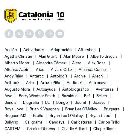
Acción
Actividades
Adaptación
Aftershok
Agatha Christie
Alan Grant
Alan Moore
Alberto Breccia
Alberto Montt
Alejandra Gámez
Aleta
Alex Ross
Alfonso Azpiri
Alias
Alvaro Ortiz
Amanda Conner
Andy Riley
Antartic
Antología
Archie
Arechi
Artbook
Arte
Arturo Piña
Astiberri
Astronave
Augusto Mora
Autoayuda
Autobiográfico
Aventuras
Awa
Barry Windsor Smith
Bazaldua
Bef
Bélico
Bendis
Biografía
BL
Bongo
Boom!
Boxset
Boys Love
Brian K. Vaughan
Brian Lee O'Malley
Bruguera
BrugueraMX
Bruño
Bryan Lee O'Malley
Bryan Talbot
Bullying
Caligrama
Candaya
Caricaturas
Carlos Trillo
CARTEM
Charles Dickens
Charlie Adlard
Chepe Ríos