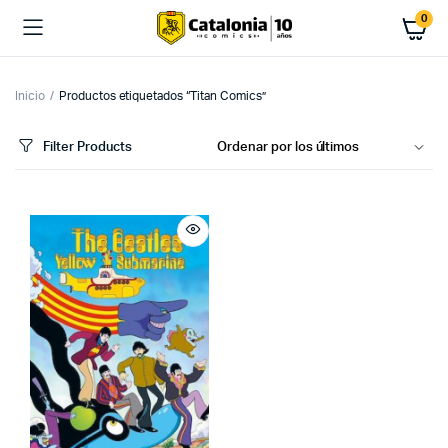
0
Inicio
Productos etiquetados “Titan Comics”
Filter Products
cio
cio
imo
ximo