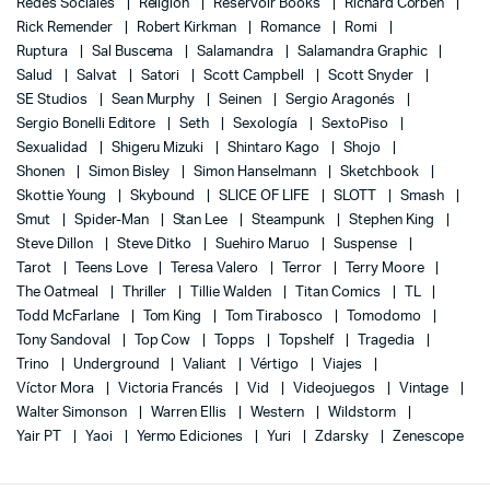
Redes Sociales
Religión
Reservoir Books
Richard Corben
Rick Remender
Robert Kirkman
Romance
Romi
Ruptura
Sal Buscema
Salamandra
Salamandra Graphic
Salud
Salvat
Satori
Scott Campbell
Scott Snyder
SE Studios
Sean Murphy
Seinen
Sergio Aragonés
Sergio Bonelli Editore
Seth
Sexología
SextoPiso
Sexualidad
Shigeru Mizuki
Shintaro Kago
Shojo
Shonen
Simon Bisley
Simon Hanselmann
Sketchbook
Skottie Young
Skybound
SLICE OF LIFE
SLOTT
Smash
Smut
Spider-Man
Stan Lee
Steampunk
Stephen King
Steve Dillon
Steve Ditko
Suehiro Maruo
Suspense
Tarot
Teens Love
Teresa Valero
Terror
Terry Moore
The Oatmeal
Thriller
Tillie Walden
Titan Comics
TL
Todd McFarlane
Tom King
Tom Tirabosco
Tomodomo
Tony Sandoval
Top Cow
Topps
Topshelf
Tragedia
Trino
Underground
Valiant
Vértigo
Viajes
Víctor Mora
Victoria Francés
Vid
Videojuegos
Vintage
Walter Simonson
Warren Ellis
Western
Wildstorm
Yair PT
Yaoi
Yermo Ediciones
Yuri
Zdarsky
Zenescope