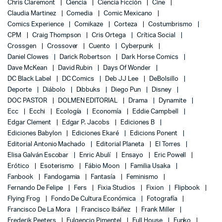
Chris Claremont
Ciencia
Ciencia Ficción
Cine
Claudia Martinez
Comedia
Comic Mexicano
Comics Experience
Comikaze
Corteza
Costumbrismo
CPM
Craig Thompson
Cris Ortega
Crítica Social
Crossgen
Crossover
Cuento
Cyberpunk
Daniel Clowes
Darick Robertson
Dark Horse Comics
Dave McKean
David Rubin
Days Of Wonder
DC Black Label
DC Comics
Deb JJ Lee
DeBolsillo
Deporte
Diábolo
Dibbuks
Diego Pun
Disney
DOC PASTOR
DOLMEN EDITORIAL
Drama
Dynamite
Ecc
Ecchi
Ecología
Economía
Eddie Campbell
Edgar Clement
Edgar P. Jacobs
Ediciones B
Ediciones Babylon
Ediciones Ekaré
Edicions Ponent
Editorial Antonio Machado
Editorial Planeta
El Torres
Elisa Galván Escobar
Enric Abulí
Ensayo
Eric Powell
Erótico
Esoterismo
Fábio Moon
Familia Usaka
Fanbook
Fandogamia
Fantasía
Feminismo
Fernando De Felipe
Fers
Fixia Studios
Fixion
Flipbook
Flying Frog
Fondo De Cultura Económica
Fotografía
Francisco De La Mora
Francisco Ibáñez
Frank Miller
Frederik Peeters
Fulgencio Pimentel
Full House
Funko