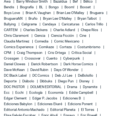
Awa
Barry Windsor Smith
Bazaldua
Bef
Bélico
Bendis
Biografía
BL
Bongo
Boom!
Boxset
Boys Love
Brian K. Vaughan
Brian Lee O'Malley
Bruguera
BrugueraMX
Bruño
Bryan Lee O'Malley
Bryan Talbot
Bullying
Caligrama
Candaya
Caricaturas
Carlos Trillo
CARTEM
Charles Dickens
Charlie Adlard
Chepe Ríos
Chris Claremont
Ciencia
Ciencia Ficción
Cine
Claudia Martinez
Comedia
Comic Mexicano
Comics Experience
Comikaze
Corteza
Costumbrismo
CPM
Craig Thompson
Cris Ortega
Crítica Social
Crossgen
Crossover
Cuento
Cyberpunk
Daniel Clowes
Darick Robertson
Dark Horse Comics
Dave McKean
David Rubin
Days Of Wonder
DC Black Label
DC Comics
Deb JJ Lee
DeBolsillo
Deporte
Diábolo
Dibbuks
Diego Pun
Disney
DOC PASTOR
DOLMEN EDITORIAL
Drama
Dynamite
Ecc
Ecchi
Ecología
Economía
Eddie Campbell
Edgar Clement
Edgar P. Jacobs
Ediciones B
Ediciones Babylon
Ediciones Ekaré
Edicions Ponent
Editorial Antonio Machado
Editorial Planeta
El Torres
Elisa Galván Escobar
Enric Abulí
Ensayo
Eric Powell