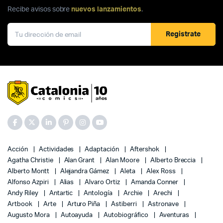
Recibe avisos sobre
nuevos lanzamientos
.
Registrate
Acción
Actividades
Adaptación
Aftershok
Agatha Christie
Alan Grant
Alan Moore
Alberto Breccia
Alberto Montt
Alejandra Gámez
Aleta
Alex Ross
Alfonso Azpiri
Alias
Alvaro Ortiz
Amanda Conner
Andy Riley
Antartic
Antología
Archie
Arechi
Artbook
Arte
Arturo Piña
Astiberri
Astronave
Augusto Mora
Autoayuda
Autobiográfico
Aventuras