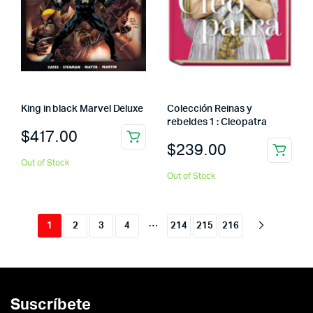
King in black Marvel Deluxe
Colección Reinas y
rebeldes 1 : Cleopatra
$
417.00
$
239.00
Out of Stock
Out of Stock
…
1
2
3
4
214
215
216
Suscríbete