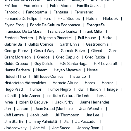
Erótico
Esoterismo
Fábio Moon
Familia Usaka
Fanbook
Fandogamia
Fantasía
Feminismo
Fernando De Felipe
Fers
Fixia Studios
Fixion
Flipbook
Flying Frog
Fondo De Cultura Económica
Fotografía
Francisco De La Mora
Francisco Ibáñez
Frank Miller
Frederik Peeters
Fulgencio Pimentel
Full House
Funko
Gabriel Bá
Gallito Comics
Garth Ennis
Gastronomía
George Perez
Gerard Way
Germán Butze
Glénat
Gore
Grant Morrison
Gredos
Greg Capullo
Greg Rucka
Guido Crepax
Guy Delisle
H.G. Santarriaga
H.P. Lovecraft
Hanna Barbera
Harem
Hayao Miyazaki
Hentai
Hideshi Hino
Hill House Comics
Histórico
Historietas Hidrocalidas
Horacio Altuna
Horax
Horror
Hugo Pratt
Humor
Humor Negro
Idw
Ilarión
Image
Infantil
Inio Asano
Instituto Cultural De León
Isekai
Ivrea
Izdení D. Esquivel
Jack Kirby
Jaime Hernandez
Jan
Jason
Jean Giraud (Moebius)
Jean Webster
Jeff Lemire
Jeph Loeb
Jill Thompson
Jim Lee
Jim Starlin
Jimmy Palmiotti
Jis
JL Pescador
Jodorowsky
Joe Hill
Joe Sacco
Johnny Ryan