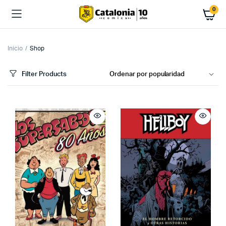
0
Inicio
Shop
Filter Products
cio
cio
imo
ximo