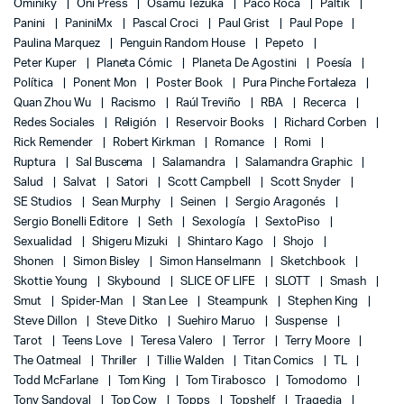
Ominiky
Oni Press
Osamu Tezuka
Paco Roca
Paltik
Panini
PaniniMx
Pascal Croci
Paul Grist
Paul Pope
Paulina Marquez
Penguin Random House
Pepeto
Peter Kuper
Planeta Cómic
Planeta De Agostini
Poesía
Política
Ponent Mon
Poster Book
Pura Pinche Fortaleza
Quan Zhou Wu
Racismo
Raúl Treviño
RBA
Recerca
Redes Sociales
Religión
Reservoir Books
Richard Corben
Rick Remender
Robert Kirkman
Romance
Romi
Ruptura
Sal Buscema
Salamandra
Salamandra Graphic
Salud
Salvat
Satori
Scott Campbell
Scott Snyder
SE Studios
Sean Murphy
Seinen
Sergio Aragonés
Sergio Bonelli Editore
Seth
Sexología
SextoPiso
Sexualidad
Shigeru Mizuki
Shintaro Kago
Shojo
Shonen
Simon Bisley
Simon Hanselmann
Sketchbook
Skottie Young
Skybound
SLICE OF LIFE
SLOTT
Smash
Smut
Spider-Man
Stan Lee
Steampunk
Stephen King
Steve Dillon
Steve Ditko
Suehiro Maruo
Suspense
Tarot
Teens Love
Teresa Valero
Terror
Terry Moore
The Oatmeal
Thriller
Tillie Walden
Titan Comics
TL
Todd McFarlane
Tom King
Tom Tirabosco
Tomodomo
Tony Sandoval
Top Cow
Topps
Topshelf
Tragedia