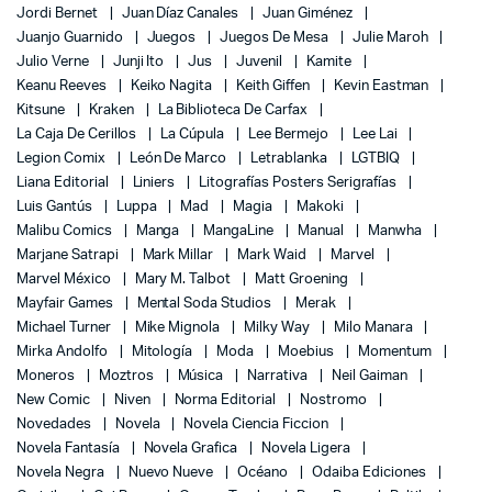
Jordi Bernet
Juan Díaz Canales
Juan Giménez
Juanjo Guarnido
Juegos
Juegos De Mesa
Julie Maroh
Julio Verne
Junji Ito
Jus
Juvenil
Kamite
Keanu Reeves
Keiko Nagita
Keith Giffen
Kevin Eastman
Kitsune
Kraken
La Biblioteca De Carfax
La Caja De Cerillos
La Cúpula
Lee Bermejo
Lee Lai
Legion Comix
León De Marco
Letrablanka
LGTBIQ
Liana Editorial
Liniers
Litografías Posters Serigrafías
Luis Gantús
Luppa
Mad
Magia
Makoki
Malibu Comics
Manga
MangaLine
Manual
Manwha
Marjane Satrapi
Mark Millar
Mark Waid
Marvel
Marvel México
Mary M. Talbot
Matt Groening
Mayfair Games
Mental Soda Studios
Merak
Michael Turner
Mike Mignola
Milky Way
Milo Manara
Mirka Andolfo
Mitología
Moda
Moebius
Momentum
Moneros
Moztros
Música
Narrativa
Neil Gaiman
New Comic
Niven
Norma Editorial
Nostromo
Novedades
Novela
Novela Ciencia Ficcion
Novela Fantasía
Novela Grafica
Novela Ligera
Novela Negra
Nuevo Nueve
Océano
Odaiba Ediciones