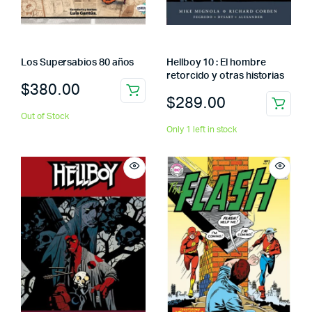
Los Supersabios 80 años
Hellboy 10 : El hombre
retorcido y otras historias
$
380.00
$
289.00
Out of Stock
Only 1 left in stock