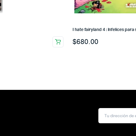
I hate fairyland 4 : Infelices par
$
680.00