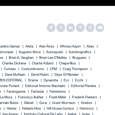
jandra Gámez
Aleta
Alex Ross
Alfonso Azpiri
Alias
stronave
Augusto Mora
Autoayuda
Autobiográfico
ove
Brian K. Vaughan
Brian Lee O'Malley
Bruguera
Charles Dickens
Charlie Adlard
Chepe Ríos
Corteza
Costumbrismo
CPM
Craig Thompson
Dave McKean
David Rubin
Days Of Wonder
EN EDITORIAL
Drama
Dynamite
Ecc
Ecchi
icions Ponent
Editorial Antonio Machado
Editorial Planeta
k
Fandogamia
Fantasía
Feminismo
 La Mora
Francisco Ibáñez
Frank Miller
Frederik Peeters
ermán Butze
Glénat
Gore
Grant Morrison
Gredos
ki
Hentai
Hideshi Hino
Hill House Comics
Histórico
Inio Asano
Instituto Cultural De León
Isekai
Ivrea