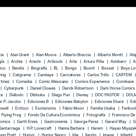
tie
Alan Grant
Alan Moore
Alberto Breccia
Alberto Montt
Ale
gía
Archie
Arechi
Artbook
Arte
Arturo Piña
Astiberri
A
lico
Bendis
Biografía
BL
Bongo
Boom!
Boxset
Boys L
ying
Caligrama
Candaya
Caricaturas
Carlos Trillo
CARTEM
rtinez
Comedia
Comic Mexicano
Comics Experience
Comikaze
Cyberpunk
Daniel Clowes
Darick Robertson
Dark Horse Comics
te
Diábolo
Dibbuks
Diego Pun
Disney
DOC PASTOR
DOLM
r P. Jacobs
Ediciones B
Ediciones Babylon
Ediciones Ekaré
Ed
Powell
Erótico
Esoterismo
Fábio Moon
Familia Usaka
Fanboo
Flying Frog
Fondo De Cultura Económica
Fotografía
Francisco De
Comics
Garth Ennis
Gastronomía
George Perez
Gerard Way
G
 Santarriaga
H.P. Lovecraft
Hanna Barbera
Harem
Hayao Miyaza
ugo Pratt
Humor
Humor Negro
Idw
Ilarión
Image
Infantil