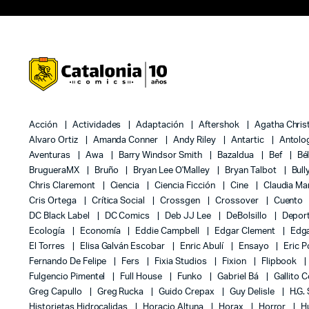
Acción
Actividades
Adaptación
Aftershok
Agatha Chris
Alvaro Ortiz
Amanda Conner
Andy Riley
Antartic
Antolo
Aventuras
Awa
Barry Windsor Smith
Bazaldua
Bef
Bé
BrugueraMX
Bruño
Bryan Lee O'Malley
Bryan Talbot
Bull
Chris Claremont
Ciencia
Ciencia Ficción
Cine
Claudia Ma
Cris Ortega
Crítica Social
Crossgen
Crossover
Cuento
DC Black Label
DC Comics
Deb JJ Lee
DeBolsillo
Depor
Ecología
Economía
Eddie Campbell
Edgar Clement
Edga
El Torres
Elisa Galván Escobar
Enric Abulí
Ensayo
Eric 
Fernando De Felipe
Fers
Fixia Studios
Fixion
Flipbook
Fulgencio Pimentel
Full House
Funko
Gabriel Bá
Gallito 
Greg Capullo
Greg Rucka
Guido Crepax
Guy Delisle
H.G.
Historietas Hidrocalidas
Horacio Altuna
Horax
Horror
H