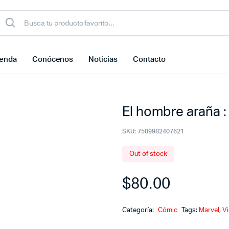
ienda
Conócenos
Noticias
Contacto
El hombre araña 
SKU:
7509982407621
Out of stock
$
80.00
Categoría:
Cómic
Tags:
Marvel
,
V