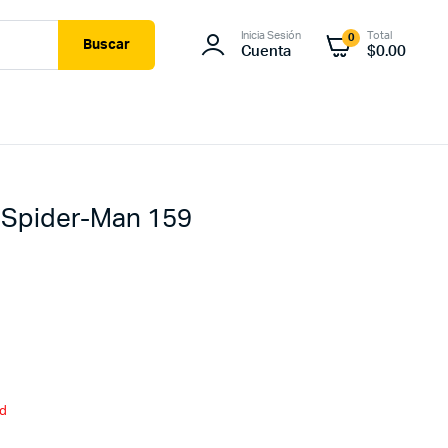
Inicia Sesión
Total
0
Buscar
Cuenta
$
0.00
: Spider-Man 159
id