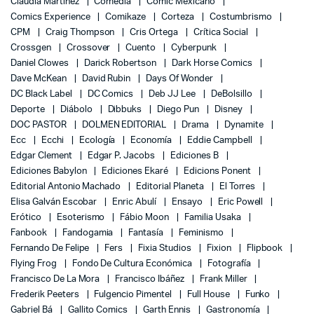
Claudia Martinez
Comedia
Comic Mexicano
Comics Experience
Comikaze
Corteza
Costumbrismo
CPM
Craig Thompson
Cris Ortega
Crítica Social
Crossgen
Crossover
Cuento
Cyberpunk
Daniel Clowes
Darick Robertson
Dark Horse Comics
Dave McKean
David Rubin
Days Of Wonder
DC Black Label
DC Comics
Deb JJ Lee
DeBolsillo
Deporte
Diábolo
Dibbuks
Diego Pun
Disney
DOC PASTOR
DOLMEN EDITORIAL
Drama
Dynamite
Ecc
Ecchi
Ecología
Economía
Eddie Campbell
Edgar Clement
Edgar P. Jacobs
Ediciones B
Ediciones Babylon
Ediciones Ekaré
Edicions Ponent
Editorial Antonio Machado
Editorial Planeta
El Torres
Elisa Galván Escobar
Enric Abulí
Ensayo
Eric Powell
Erótico
Esoterismo
Fábio Moon
Familia Usaka
Fanbook
Fandogamia
Fantasía
Feminismo
Fernando De Felipe
Fers
Fixia Studios
Fixion
Flipbook
Flying Frog
Fondo De Cultura Económica
Fotografía
Francisco De La Mora
Francisco Ibáñez
Frank Miller
Frederik Peeters
Fulgencio Pimentel
Full House
Funko
Gabriel Bá
Gallito Comics
Garth Ennis
Gastronomía