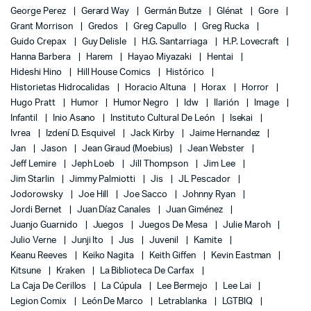
George Perez
Gerard Way
Germán Butze
Glénat
Gore
Grant Morrison
Gredos
Greg Capullo
Greg Rucka
Guido Crepax
Guy Delisle
H.G. Santarriaga
H.P. Lovecraft
Hanna Barbera
Harem
Hayao Miyazaki
Hentai
Hideshi Hino
Hill House Comics
Histórico
Historietas Hidrocalidas
Horacio Altuna
Horax
Horror
Hugo Pratt
Humor
Humor Negro
Idw
Ilarión
Image
Infantil
Inio Asano
Instituto Cultural De León
Isekai
Ivrea
Izdení D. Esquivel
Jack Kirby
Jaime Hernandez
Jan
Jason
Jean Giraud (Moebius)
Jean Webster
Jeff Lemire
Jeph Loeb
Jill Thompson
Jim Lee
Jim Starlin
Jimmy Palmiotti
Jis
JL Pescador
Jodorowsky
Joe Hill
Joe Sacco
Johnny Ryan
Jordi Bernet
Juan Díaz Canales
Juan Giménez
Juanjo Guarnido
Juegos
Juegos De Mesa
Julie Maroh
Julio Verne
Junji Ito
Jus
Juvenil
Kamite
Keanu Reeves
Keiko Nagita
Keith Giffen
Kevin Eastman
Kitsune
Kraken
La Biblioteca De Carfax
La Caja De Cerillos
La Cúpula
Lee Bermejo
Lee Lai
Legion Comix
León De Marco
Letrablanka
LGTBIQ