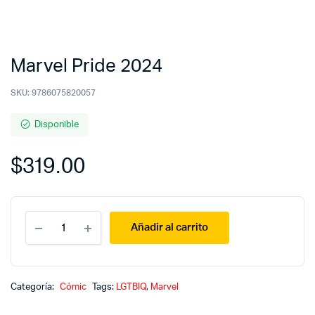
Marvel Pride 2024
SKU:
9786075820057
Disponible
$
319.00
Marvel
Añadir al carrito
Pride
2024
quantity
Categoría:
Cómic
Tags:
LGTBIQ
,
Marvel