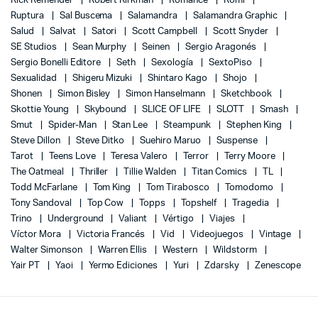
Rick Remender
Robert Kirkman
Romance
Romi
Ruptura
Sal Buscema
Salamandra
Salamandra Graphic
Salud
Salvat
Satori
Scott Campbell
Scott Snyder
SE Studios
Sean Murphy
Seinen
Sergio Aragonés
Sergio Bonelli Editore
Seth
Sexología
SextoPiso
Sexualidad
Shigeru Mizuki
Shintaro Kago
Shojo
Shonen
Simon Bisley
Simon Hanselmann
Sketchbook
Skottie Young
Skybound
SLICE OF LIFE
SLOTT
Smash
Smut
Spider-Man
Stan Lee
Steampunk
Stephen King
Steve Dillon
Steve Ditko
Suehiro Maruo
Suspense
Tarot
Teens Love
Teresa Valero
Terror
Terry Moore
The Oatmeal
Thriller
Tillie Walden
Titan Comics
TL
Todd McFarlane
Tom King
Tom Tirabosco
Tomodomo
Tony Sandoval
Top Cow
Topps
Topshelf
Tragedia
Trino
Underground
Valiant
Vértigo
Viajes
Víctor Mora
Victoria Francés
Vid
Videojuegos
Vintage
Walter Simonson
Warren Ellis
Western
Wildstorm
Yair PT
Yaoi
Yermo Ediciones
Yuri
Zdarsky
Zenescope