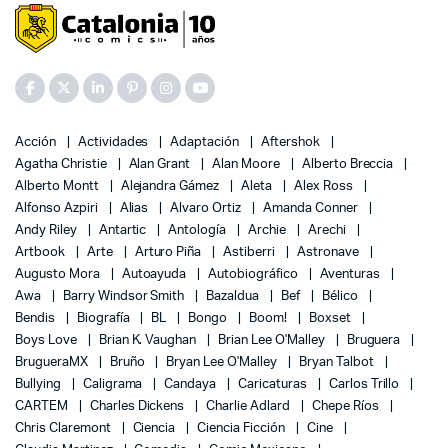
Acción
Actividades
Adaptación
Aftershok
Agatha Christie
Alan Grant
Alan Moore
Alberto Breccia
Alberto Montt
Alejandra Gámez
Aleta
Alex Ross
Alfonso Azpiri
Alias
Alvaro Ortiz
Amanda Conner
Andy Riley
Antartic
Antología
Archie
Arechi
Artbook
Arte
Arturo Piña
Astiberri
Astronave
Augusto Mora
Autoayuda
Autobiográfico
Aventuras
Awa
Barry Windsor Smith
Bazaldua
Bef
Bélico
Bendis
Biografía
BL
Bongo
Boom!
Boxset
Boys Love
Brian K. Vaughan
Brian Lee O'Malley
Bruguera
BrugueraMX
Bruño
Bryan Lee O'Malley
Bryan Talbot
Bullying
Caligrama
Candaya
Caricaturas
Carlos Trillo
CARTEM
Charles Dickens
Charlie Adlard
Chepe Ríos
Chris Claremont
Ciencia
Ciencia Ficción
Cine