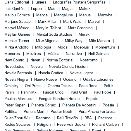
Liana Editorial
Liniers
Litografías Posters Serigrafías
Luis Gantús
Luppa
Mad
Magia
Makoki
Malibu Comics
Manga
MangaLine
Manual
Manwha
Marjane Satrapi
Mark Millar
Mark Waid
Marvel
Marvel México
Mary M. Talbot
Matt Groening
Mayfair Games
Mental Soda Studios
Merak
Michael Turner
Mike Mignola
Milky Way
Milo Manara
Mirka Andolfo
Mitología
Moda
Moebius
Momentum
Moneros
Moztros
Música
Narrativa
Neil Gaiman
New Comic
Niven
Norma Editorial
Nostromo
Novedades
Novela
Novela Ciencia Ficcion
Novela Fantasía
Novela Grafica
Novela Ligera
Novela Negra
Nuevo Nueve
Océano
Odaiba Ediciones
Ominiky
Oni Press
Osamu Tezuka
Paco Roca
Paltik
Panini
PaniniMx
Pascal Croci
Paul Grist
Paul Pope
Paulina Marquez
Penguin Random House
Pepeto
Peter Kuper
Planeta Cómic
Planeta De Agostini
Poesía
Política
Ponent Mon
Poster Book
Pura Pinche Fortaleza
Quan Zhou Wu
Racismo
Raúl Treviño
RBA
Recerca
Redes Sociales
Religión
Reservoir Books
Richard Corben