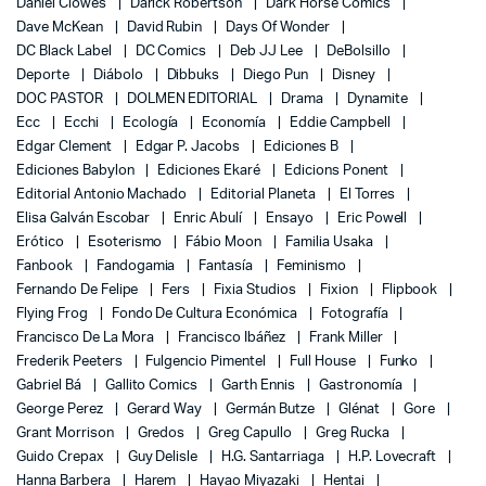
Daniel Clowes
Darick Robertson
Dark Horse Comics
Dave McKean
David Rubin
Days Of Wonder
DC Black Label
DC Comics
Deb JJ Lee
DeBolsillo
Deporte
Diábolo
Dibbuks
Diego Pun
Disney
DOC PASTOR
DOLMEN EDITORIAL
Drama
Dynamite
Ecc
Ecchi
Ecología
Economía
Eddie Campbell
Edgar Clement
Edgar P. Jacobs
Ediciones B
Ediciones Babylon
Ediciones Ekaré
Edicions Ponent
Editorial Antonio Machado
Editorial Planeta
El Torres
Elisa Galván Escobar
Enric Abulí
Ensayo
Eric Powell
Erótico
Esoterismo
Fábio Moon
Familia Usaka
Fanbook
Fandogamia
Fantasía
Feminismo
Fernando De Felipe
Fers
Fixia Studios
Fixion
Flipbook
Flying Frog
Fondo De Cultura Económica
Fotografía
Francisco De La Mora
Francisco Ibáñez
Frank Miller
Frederik Peeters
Fulgencio Pimentel
Full House
Funko
Gabriel Bá
Gallito Comics
Garth Ennis
Gastronomía
George Perez
Gerard Way
Germán Butze
Glénat
Gore
Grant Morrison
Gredos
Greg Capullo
Greg Rucka
Guido Crepax
Guy Delisle
H.G. Santarriaga
H.P. Lovecraft
Hanna Barbera
Harem
Hayao Miyazaki
Hentai