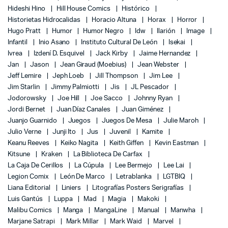
Hideshi Hino
Hill House Comics
Histórico
Historietas Hidrocalidas
Horacio Altuna
Horax
Horror
Hugo Pratt
Humor
Humor Negro
Idw
Ilarión
Image
Infantil
Inio Asano
Instituto Cultural De León
Isekai
Ivrea
Izdení D. Esquivel
Jack Kirby
Jaime Hernandez
Jan
Jason
Jean Giraud (Moebius)
Jean Webster
Jeff Lemire
Jeph Loeb
Jill Thompson
Jim Lee
Jim Starlin
Jimmy Palmiotti
Jis
JL Pescador
Jodorowsky
Joe Hill
Joe Sacco
Johnny Ryan
Jordi Bernet
Juan Díaz Canales
Juan Giménez
Juanjo Guarnido
Juegos
Juegos De Mesa
Julie Maroh
Julio Verne
Junji Ito
Jus
Juvenil
Kamite
Keanu Reeves
Keiko Nagita
Keith Giffen
Kevin Eastman
Kitsune
Kraken
La Biblioteca De Carfax
La Caja De Cerillos
La Cúpula
Lee Bermejo
Lee Lai
Legion Comix
León De Marco
Letrablanka
LGTBIQ
Liana Editorial
Liniers
Litografías Posters Serigrafías
Luis Gantús
Luppa
Mad
Magia
Makoki
Malibu Comics
Manga
MangaLine
Manual
Manwha
Marjane Satrapi
Mark Millar
Mark Waid
Marvel