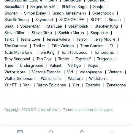
Sergio Bonelli Editore
Seth
Sexología
SextoPiso
Sexualidad
Shigeru Mizuki
Shintaro Kago
Shojo
Shonen
Simon Bisley
Simon Hanselmann
Sketchbook
Skottie Young
Skybound
SLICE OF LIFE
SLOTT
Smash
Smut
Spider-Man
Stan Lee
Steampunk
Stephen King
Steve Dillon
Steve Ditko
Suehiro Maruo
Suspense
Tarot
Teens Love
Teresa Valero
Terror
Terry Moore
The Oatmeal
Thriller
Tillie Walden
Titan Comics
TL
Todd McFarlane
Tom King
Tom Tirabosco
Tomodomo
Tony Sandoval
Top Cow
Topps
Topshelf
Tragedia
Trino
Underground
Valiant
Vértigo
Viajes
Víctor Mora
Victoria Francés
Vid
Videojuegos
Vintage
Walter Simonson
Warren Ellis
Western
Wildstorm
Yair PT
Yaoi
Yermo Ediciones
Yuri
Zdarsky
Zenescope
Copyright 2018 © CataloniaComics. Todos los derechos reservados