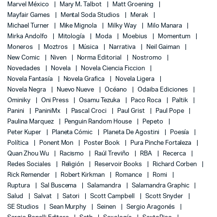
Marvel México
Mary M. Talbot
Matt Groening
Mayfair Games
Mental Soda Studios
Merak
Michael Turner
Mike Mignola
Milky Way
Milo Manara
Mirka Andolfo
Mitología
Moda
Moebius
Momentum
Moneros
Moztros
Música
Narrativa
Neil Gaiman
New Comic
Niven
Norma Editorial
Nostromo
Novedades
Novela
Novela Ciencia Ficcion
Novela Fantasía
Novela Grafica
Novela Ligera
Novela Negra
Nuevo Nueve
Océano
Odaiba Ediciones
Ominiky
Oni Press
Osamu Tezuka
Paco Roca
Paltik
Panini
PaniniMx
Pascal Croci
Paul Grist
Paul Pope
Paulina Marquez
Penguin Random House
Pepeto
Peter Kuper
Planeta Cómic
Planeta De Agostini
Poesía
Política
Ponent Mon
Poster Book
Pura Pinche Fortaleza
Quan Zhou Wu
Racismo
Raúl Treviño
RBA
Recerca
Redes Sociales
Religión
Reservoir Books
Richard Corben
Rick Remender
Robert Kirkman
Romance
Romi
Ruptura
Sal Buscema
Salamandra
Salamandra Graphic
Salud
Salvat
Satori
Scott Campbell
Scott Snyder
SE Studios
Sean Murphy
Seinen
Sergio Aragonés