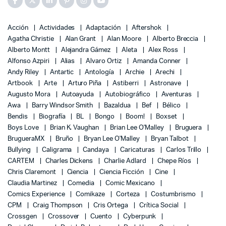
Acción
Actividades
Adaptación
Aftershok
Agatha Christie
Alan Grant
Alan Moore
Alberto Breccia
Alberto Montt
Alejandra Gámez
Aleta
Alex Ross
Alfonso Azpiri
Alias
Alvaro Ortiz
Amanda Conner
Andy Riley
Antartic
Antología
Archie
Arechi
Artbook
Arte
Arturo Piña
Astiberri
Astronave
Augusto Mora
Autoayuda
Autobiográfico
Aventuras
Awa
Barry Windsor Smith
Bazaldua
Bef
Bélico
Bendis
Biografía
BL
Bongo
Boom!
Boxset
Boys Love
Brian K. Vaughan
Brian Lee O'Malley
Bruguera
BrugueraMX
Bruño
Bryan Lee O'Malley
Bryan Talbot
Bullying
Caligrama
Candaya
Caricaturas
Carlos Trillo
CARTEM
Charles Dickens
Charlie Adlard
Chepe Ríos
Chris Claremont
Ciencia
Ciencia Ficción
Cine
Claudia Martinez
Comedia
Comic Mexicano
Comics Experience
Comikaze
Corteza
Costumbrismo
CPM
Craig Thompson
Cris Ortega
Crítica Social
Crossgen
Crossover
Cuento
Cyberpunk