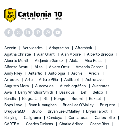
Acción
Actividades
Adaptación
Aftershok
Agatha Christie
Alan Grant
Alan Moore
Alberto Breccia
Alberto Montt
Alejandra Gámez
Aleta
Alex Ross
Alfonso Azpiri
Alias
Alvaro Ortiz
Amanda Conner
Andy Riley
Antartic
Antología
Archie
Arechi
Artbook
Arte
Arturo Piña
Astiberri
Astronave
Augusto Mora
Autoayuda
Autobiográfico
Aventuras
Awa
Barry Windsor Smith
Bazaldua
Bef
Bélico
Bendis
Biografía
BL
Bongo
Boom!
Boxset
Boys Love
Brian K. Vaughan
Brian Lee O'Malley
Bruguera
BrugueraMX
Bruño
Bryan Lee O'Malley
Bryan Talbot
Bullying
Caligrama
Candaya
Caricaturas
Carlos Trillo
CARTEM
Charles Dickens
Charlie Adlard
Chepe Ríos