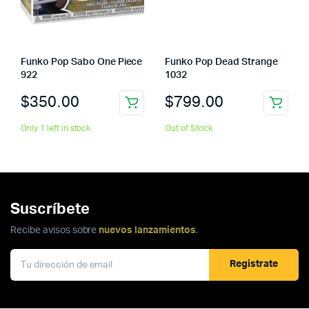
Funko Pop Sabo One Piece
Funko Pop Dead Strange
922
1032
$
350.00
$
799.00
Only 1 left in stock
Out of Stock
Suscríbete
Recibe avisos sobre
nuevos lanzamientos
.
Registrate