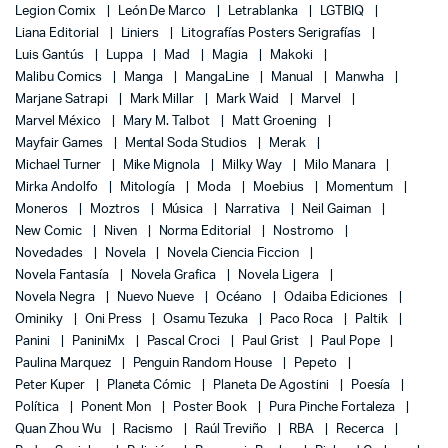
Legion Comix
León De Marco
Letrablanka
LGTBIQ
Liana Editorial
Liniers
Litografías Posters Serigrafías
Luis Gantús
Luppa
Mad
Magia
Makoki
Malibu Comics
Manga
MangaLine
Manual
Manwha
Marjane Satrapi
Mark Millar
Mark Waid
Marvel
Marvel México
Mary M. Talbot
Matt Groening
Mayfair Games
Mental Soda Studios
Merak
Michael Turner
Mike Mignola
Milky Way
Milo Manara
Mirka Andolfo
Mitología
Moda
Moebius
Momentum
Moneros
Moztros
Música
Narrativa
Neil Gaiman
New Comic
Niven
Norma Editorial
Nostromo
Novedades
Novela
Novela Ciencia Ficcion
Novela Fantasía
Novela Grafica
Novela Ligera
Novela Negra
Nuevo Nueve
Océano
Odaiba Ediciones
Ominiky
Oni Press
Osamu Tezuka
Paco Roca
Paltik
Panini
PaniniMx
Pascal Croci
Paul Grist
Paul Pope
Paulina Marquez
Penguin Random House
Pepeto
Peter Kuper
Planeta Cómic
Planeta De Agostini
Poesía
Política
Ponent Mon
Poster Book
Pura Pinche Fortaleza
Quan Zhou Wu
Racismo
Raúl Treviño
RBA
Recerca