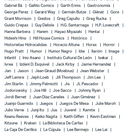
Gabriel Bá
Gallito Comics
Garth Ennis
Gastronomía
George Perez
Gerard Way
Germán Butze
Glénat
Gore
Grant Morrison
Gredos
Greg Capullo
Greg Rucka
Guido Crepax
Guy Delisle
H.G. Santarriaga
H.P. Lovecraft
Hanna Barbera
Harem
Hayao Miyazaki
Hentai
Hideshi Hino
Hill House Comics
Histórico
Historietas Hidrocalidas
Horacio Altuna
Horax
Horror
Hugo Pratt
Humor
Humor Negro
Idw
Ilarión
Image
Infantil
Inio Asano
Instituto Cultural De León
Isekai
Ivrea
Izdení D. Esquivel
Jack Kirby
Jaime Hernandez
Jan
Jason
Jean Giraud (Moebius)
Jean Webster
Jeff Lemire
Jeph Loeb
Jill Thompson
Jim Lee
Jim Starlin
Jimmy Palmiotti
Jis
JL Pescador
Jodorowsky
Joe Hill
Joe Sacco
Johnny Ryan
Jordi Bernet
Juan Díaz Canales
Juan Giménez
Juanjo Guarnido
Juegos
Juegos De Mesa
Julie Maroh
Julio Verne
Junji Ito
Jus
Juvenil
Kamite
Keanu Reeves
Keiko Nagita
Keith Giffen
Kevin Eastman
Kitsune
Kraken
La Biblioteca De Carfax
La Caja De Cerillos
La Cúpula
Lee Bermejo
Lee Lai