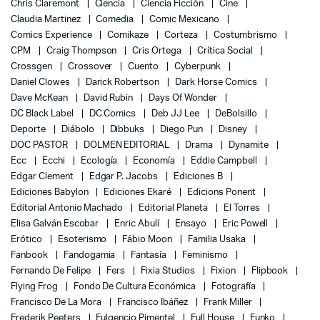
Chris Claremont
Ciencia
Ciencia Ficción
Cine
Claudia Martinez
Comedia
Comic Mexicano
Comics Experience
Comikaze
Corteza
Costumbrismo
CPM
Craig Thompson
Cris Ortega
Crítica Social
Crossgen
Crossover
Cuento
Cyberpunk
Daniel Clowes
Darick Robertson
Dark Horse Comics
Dave McKean
David Rubin
Days Of Wonder
DC Black Label
DC Comics
Deb JJ Lee
DeBolsillo
Deporte
Diábolo
Dibbuks
Diego Pun
Disney
DOC PASTOR
DOLMEN EDITORIAL
Drama
Dynamite
Ecc
Ecchi
Ecología
Economía
Eddie Campbell
Edgar Clement
Edgar P. Jacobs
Ediciones B
Ediciones Babylon
Ediciones Ekaré
Edicions Ponent
Editorial Antonio Machado
Editorial Planeta
El Torres
Elisa Galván Escobar
Enric Abulí
Ensayo
Eric Powell
Erótico
Esoterismo
Fábio Moon
Familia Usaka
Fanbook
Fandogamia
Fantasía
Feminismo
Fernando De Felipe
Fers
Fixia Studios
Fixion
Flipbook
Flying Frog
Fondo De Cultura Económica
Fotografía
Francisco De La Mora
Francisco Ibáñez
Frank Miller
Frederik Peeters
Fulgencio Pimentel
Full House
Funko