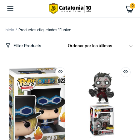
0
Inicio
Productos etiquetados “Funko”
Filter Products
cio
cio
imo
ximo