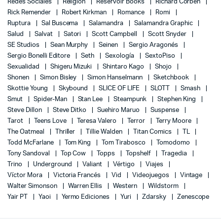
Redes Sociales
Religión
Reservoir Books
Richard Corben
Rick Remender
Robert Kirkman
Romance
Romi
Ruptura
Sal Buscema
Salamandra
Salamandra Graphic
Salud
Salvat
Satori
Scott Campbell
Scott Snyder
SE Studios
Sean Murphy
Seinen
Sergio Aragonés
Sergio Bonelli Editore
Seth
Sexología
SextoPiso
Sexualidad
Shigeru Mizuki
Shintaro Kago
Shojo
Shonen
Simon Bisley
Simon Hanselmann
Sketchbook
Skottie Young
Skybound
SLICE OF LIFE
SLOTT
Smash
Smut
Spider-Man
Stan Lee
Steampunk
Stephen King
Steve Dillon
Steve Ditko
Suehiro Maruo
Suspense
Tarot
Teens Love
Teresa Valero
Terror
Terry Moore
The Oatmeal
Thriller
Tillie Walden
Titan Comics
TL
Todd McFarlane
Tom King
Tom Tirabosco
Tomodomo
Tony Sandoval
Top Cow
Topps
Topshelf
Tragedia
Trino
Underground
Valiant
Vértigo
Viajes
Víctor Mora
Victoria Francés
Vid
Videojuegos
Vintage
Walter Simonson
Warren Ellis
Western
Wildstorm
Yair PT
Yaoi
Yermo Ediciones
Yuri
Zdarsky
Zenescope