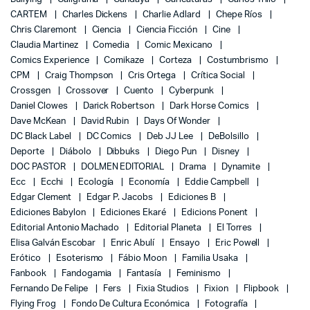
CARTEM
Charles Dickens
Charlie Adlard
Chepe Ríos
Chris Claremont
Ciencia
Ciencia Ficción
Cine
Claudia Martinez
Comedia
Comic Mexicano
Comics Experience
Comikaze
Corteza
Costumbrismo
CPM
Craig Thompson
Cris Ortega
Crítica Social
Crossgen
Crossover
Cuento
Cyberpunk
Daniel Clowes
Darick Robertson
Dark Horse Comics
Dave McKean
David Rubin
Days Of Wonder
DC Black Label
DC Comics
Deb JJ Lee
DeBolsillo
Deporte
Diábolo
Dibbuks
Diego Pun
Disney
DOC PASTOR
DOLMEN EDITORIAL
Drama
Dynamite
Ecc
Ecchi
Ecología
Economía
Eddie Campbell
Edgar Clement
Edgar P. Jacobs
Ediciones B
Ediciones Babylon
Ediciones Ekaré
Edicions Ponent
Editorial Antonio Machado
Editorial Planeta
El Torres
Elisa Galván Escobar
Enric Abulí
Ensayo
Eric Powell
Erótico
Esoterismo
Fábio Moon
Familia Usaka
Fanbook
Fandogamia
Fantasía
Feminismo
Fernando De Felipe
Fers
Fixia Studios
Fixion
Flipbook
Flying Frog
Fondo De Cultura Económica
Fotografía