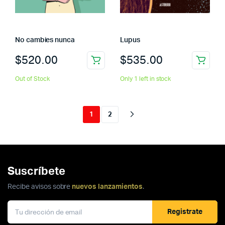
No cambies nunca
Lupus
$
520.00
$
535.00
Out of Stock
Only 1 left in stock
1
2
Suscríbete
Recibe avisos sobre
nuevos lanzamientos
.
Registrate