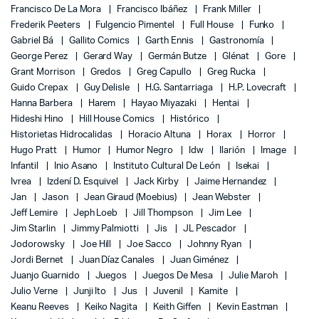
Francisco De La Mora
Francisco Ibáñez
Frank Miller
Frederik Peeters
Fulgencio Pimentel
Full House
Funko
Gabriel Bá
Gallito Comics
Garth Ennis
Gastronomía
George Perez
Gerard Way
Germán Butze
Glénat
Gore
Grant Morrison
Gredos
Greg Capullo
Greg Rucka
Guido Crepax
Guy Delisle
H.G. Santarriaga
H.P. Lovecraft
Hanna Barbera
Harem
Hayao Miyazaki
Hentai
Hideshi Hino
Hill House Comics
Histórico
Historietas Hidrocalidas
Horacio Altuna
Horax
Horror
Hugo Pratt
Humor
Humor Negro
Idw
Ilarión
Image
Infantil
Inio Asano
Instituto Cultural De León
Isekai
Ivrea
Izdení D. Esquivel
Jack Kirby
Jaime Hernandez
Jan
Jason
Jean Giraud (Moebius)
Jean Webster
Jeff Lemire
Jeph Loeb
Jill Thompson
Jim Lee
Jim Starlin
Jimmy Palmiotti
Jis
JL Pescador
Jodorowsky
Joe Hill
Joe Sacco
Johnny Ryan
Jordi Bernet
Juan Díaz Canales
Juan Giménez
Juanjo Guarnido
Juegos
Juegos De Mesa
Julie Maroh
Julio Verne
Junji Ito
Jus
Juvenil
Kamite
Keanu Reeves
Keiko Nagita
Keith Giffen
Kevin Eastman