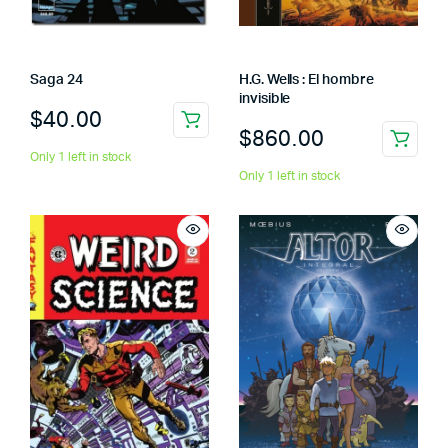
Saga 24
H.G. Wells : El hombre
invisible
$
40.00
$
860.00
Only 1 left in stock
Only 1 left in stock