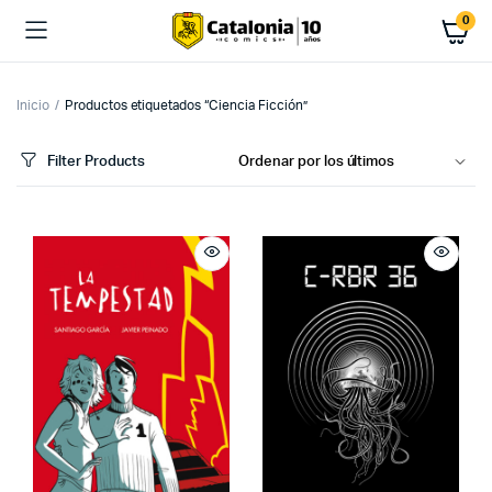
0
Inicio
Productos etiquetados “Ciencia Ficción”
Filter Products
cio
cio
imo
ximo