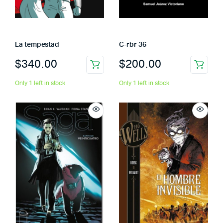
La tempestad
C-rbr 36
$
340.00
$
200.00
Only 1 left in stock
Only 1 left in stock