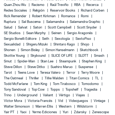
Quan Zhou Wu
Racismo
Raúl Treviño
RBA
Recerca
Redes Sociales
Religión
Reservoir Books
Richard Corben
Rick Remender
Robert Kirkman
Romance
Romi
Ruptura
Sal Buscema
Salamandra
Salamandra Graphic
Salud
Salvat
Satori
Scott Campbell
Scott Snyder
SE Studios
Sean Murphy
Seinen
Sergio Aragonés
Sergio Bonelli Editore
Seth
Sexología
SextoPiso
Sexualidad
Shigeru Mizuki
Shintaro Kago
Shojo
Shonen
Simon Bisley
Simon Hanselmann
Sketchbook
Skottie Young
Skybound
SLICE OF LIFE
SLOTT
Smash
Smut
Spider-Man
Stan Lee
Steampunk
Stephen King
Steve Dillon
Steve Ditko
Suehiro Maruo
Suspense
Tarot
Teens Love
Teresa Valero
Terror
Terry Moore
The Oatmeal
Thriller
Tillie Walden
Titan Comics
TL
Todd McFarlane
Tom King
Tom Tirabosco
Tomodomo
Tony Sandoval
Top Cow
Topps
Topshelf
Tragedia
Trino
Underground
Valiant
Vértigo
Viajes
Víctor Mora
Victoria Francés
Vid
Videojuegos
Vintage
Walter Simonson
Warren Ellis
Western
Wildstorm
Yair PT
Yaoi
Yermo Ediciones
Yuri
Zdarsky
Zenescope