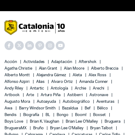
Acción
Actividades
Adaptación
Aftershok
Agatha Christie
Alan Grant
Alan Moore
Alberto Breccia
Alberto Montt
Alejandra Gámez
Aleta
Alex Ross
Alfonso Azpiri
Alias
Alvaro Ortiz
Amanda Conner
Andy Riley
Antartic
Antología
Archie
Arechi
Artbook
Arte
Arturo Piña
Astiberri
Astronave
Augusto Mora
Autoayuda
Autobiográfico
Aventuras
Awa
Barry Windsor Smith
Bazaldua
Bef
Bélico
Bendis
Biografía
BL
Bongo
Boom!
Boxset
Boys Love
Brian K. Vaughan
Brian Lee O'Malley
Bruguera
BrugueraMX
Bruño
Bryan Lee O'Malley
Bryan Talbot
Bullying
Caligrama
Candaya
Caricaturas
Carlos Trillo