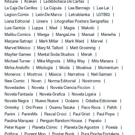
Kitsune
Kraken
La Biblioteca De Carfax
La Caja De Cerillos
La Cúpula
Lee Bermejo
Lee Lai
Legion Comix
León De Marco
Letrablanka
LGTBIQ
Liana Editorial
Liniers
Litografías Posters Serigrafías
Luis Gantús
Luppa
Mad
Magia
Makoki
Malibu Comics
Manga
MangaLine
Manual
Manwha
Marjane Satrapi
Mark Millar
Mark Waid
Marvel
Marvel México
Mary M. Talbot
Matt Groening
Mayfair Games
Mental Soda Studios
Merak
Michael Turner
Mike Mignola
Milky Way
Milo Manara
Mirka Andolfo
Mitología
Moda
Moebius
Momentum
Moneros
Moztros
Música
Narrativa
Neil Gaiman
New Comic
Niven
Norma Editorial
Nostromo
Novedades
Novela
Novela Ciencia Ficcion
Novela Fantasía
Novela Grafica
Novela Ligera
Novela Negra
Nuevo Nueve
Océano
Odaiba Ediciones
Ominiky
Oni Press
Osamu Tezuka
Paco Roca
Paltik
Panini
PaniniMx
Pascal Croci
Paul Grist
Paul Pope
Paulina Marquez
Penguin Random House
Pepeto
Peter Kuper
Planeta Cómic
Planeta De Agostini
Poesía
Política
Ponent Mon
Poster Book
Pura Pinche Fortaleza