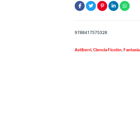
9788417575328
Astiberri
,
Ciencia Ficción
,
Fantasía