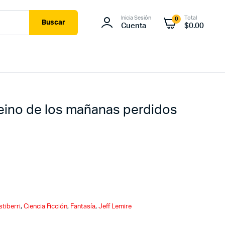
Inicia Sesión
Total
0
Buscar
Cuenta
$
0.00
reino de los mañanas perdidos
stiberri
,
Ciencia Ficción
,
Fantasía
,
Jeff Lemire