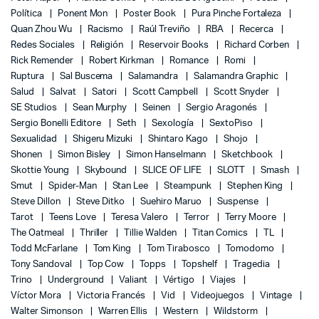
Política
Ponent Mon
Poster Book
Pura Pinche Fortaleza
Quan Zhou Wu
Racismo
Raúl Treviño
RBA
Recerca
Redes Sociales
Religión
Reservoir Books
Richard Corben
Rick Remender
Robert Kirkman
Romance
Romi
Ruptura
Sal Buscema
Salamandra
Salamandra Graphic
Salud
Salvat
Satori
Scott Campbell
Scott Snyder
SE Studios
Sean Murphy
Seinen
Sergio Aragonés
Sergio Bonelli Editore
Seth
Sexología
SextoPiso
Sexualidad
Shigeru Mizuki
Shintaro Kago
Shojo
Shonen
Simon Bisley
Simon Hanselmann
Sketchbook
Skottie Young
Skybound
SLICE OF LIFE
SLOTT
Smash
Smut
Spider-Man
Stan Lee
Steampunk
Stephen King
Steve Dillon
Steve Ditko
Suehiro Maruo
Suspense
Tarot
Teens Love
Teresa Valero
Terror
Terry Moore
The Oatmeal
Thriller
Tillie Walden
Titan Comics
TL
Todd McFarlane
Tom King
Tom Tirabosco
Tomodomo
Tony Sandoval
Top Cow
Topps
Topshelf
Tragedia
Trino
Underground
Valiant
Vértigo
Viajes
Víctor Mora
Victoria Francés
Vid
Videojuegos
Vintage
Walter Simonson
Warren Ellis
Western
Wildstorm