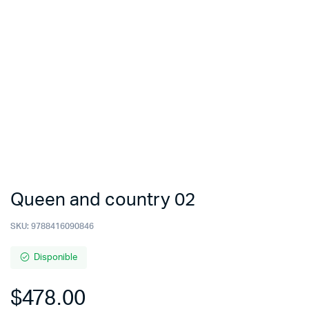
Queen and country 02
SKU:
9788416090846
Disponible
$
478.00