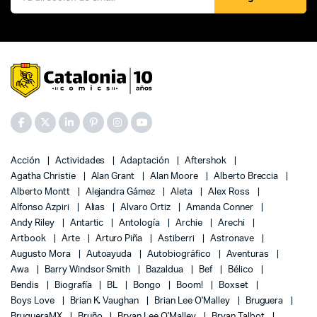
Acción
Actividades
Adaptación
Aftershok
Agatha Christie
Alan Grant
Alan Moore
Alberto Breccia
Alberto Montt
Alejandra Gámez
Aleta
Alex Ross
Alfonso Azpiri
Alias
Alvaro Ortiz
Amanda Conner
Andy Riley
Antartic
Antología
Archie
Arechi
Artbook
Arte
Arturo Piña
Astiberri
Astronave
Augusto Mora
Autoayuda
Autobiográfico
Aventuras
Awa
Barry Windsor Smith
Bazaldua
Bef
Bélico
Bendis
Biografía
BL
Bongo
Boom!
Boxset
Boys Love
Brian K. Vaughan
Brian Lee O'Malley
Bruguera
BrugueraMX
Bruño
Bryan Lee O'Malley
Bryan Talbot