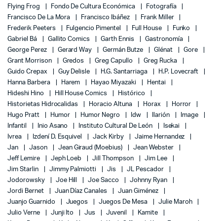
Flying Frog
Fondo De Cultura Económica
Fotografía
Francisco De La Mora
Francisco Ibáñez
Frank Miller
Frederik Peeters
Fulgencio Pimentel
Full House
Funko
Gabriel Bá
Gallito Comics
Garth Ennis
Gastronomía
George Perez
Gerard Way
Germán Butze
Glénat
Gore
Grant Morrison
Gredos
Greg Capullo
Greg Rucka
Guido Crepax
Guy Delisle
H.G. Santarriaga
H.P. Lovecraft
Hanna Barbera
Harem
Hayao Miyazaki
Hentai
Hideshi Hino
Hill House Comics
Histórico
Historietas Hidrocalidas
Horacio Altuna
Horax
Horror
Hugo Pratt
Humor
Humor Negro
Idw
Ilarión
Image
Infantil
Inio Asano
Instituto Cultural De León
Isekai
Ivrea
Izdení D. Esquivel
Jack Kirby
Jaime Hernandez
Jan
Jason
Jean Giraud (Moebius)
Jean Webster
Jeff Lemire
Jeph Loeb
Jill Thompson
Jim Lee
Jim Starlin
Jimmy Palmiotti
Jis
JL Pescador
Jodorowsky
Joe Hill
Joe Sacco
Johnny Ryan
Jordi Bernet
Juan Díaz Canales
Juan Giménez
Juanjo Guarnido
Juegos
Juegos De Mesa
Julie Maroh
Julio Verne
Junji Ito
Jus
Juvenil
Kamite