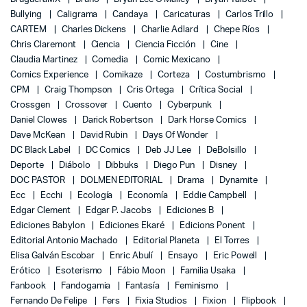
Bullying
Caligrama
Candaya
Caricaturas
Carlos Trillo
CARTEM
Charles Dickens
Charlie Adlard
Chepe Ríos
Chris Claremont
Ciencia
Ciencia Ficción
Cine
Claudia Martinez
Comedia
Comic Mexicano
Comics Experience
Comikaze
Corteza
Costumbrismo
CPM
Craig Thompson
Cris Ortega
Crítica Social
Crossgen
Crossover
Cuento
Cyberpunk
Daniel Clowes
Darick Robertson
Dark Horse Comics
Dave McKean
David Rubin
Days Of Wonder
DC Black Label
DC Comics
Deb JJ Lee
DeBolsillo
Deporte
Diábolo
Dibbuks
Diego Pun
Disney
DOC PASTOR
DOLMEN EDITORIAL
Drama
Dynamite
Ecc
Ecchi
Ecología
Economía
Eddie Campbell
Edgar Clement
Edgar P. Jacobs
Ediciones B
Ediciones Babylon
Ediciones Ekaré
Edicions Ponent
Editorial Antonio Machado
Editorial Planeta
El Torres
Elisa Galván Escobar
Enric Abulí
Ensayo
Eric Powell
Erótico
Esoterismo
Fábio Moon
Familia Usaka
Fanbook
Fandogamia
Fantasía
Feminismo
Fernando De Felipe
Fers
Fixia Studios
Fixion
Flipbook