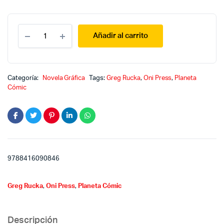
Queen
Añadir al carrito
and
country
02
quantity
Categoría:
Novela Gráfica
Tags:
Greg Rucka
,
Oni Press
,
Planeta
Cómic
9788416090846
Greg Rucka
,
Oni Press
,
Planeta Cómic
Descripción