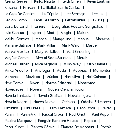
Keanu Reeves
Keiko Nagita
Keith Giffen
Kevin Eastman
Kitsune
Kraken
La Biblioteca De Carfax
La Caja De Cerillos
La Cúpula
Lee Bermejo
Lee Lai
Legion Comix
León De Marco
Letrablanka
LGTBIQ
Liana Editorial
Liniers
Litografías Posters Serigrafías
Luis Gantús
Luppa
Mad
Magia
Makoki
Malibu Comics
Manga
MangaLine
Manual
Manwha
Marjane Satrapi
Mark Millar
Mark Waid
Marvel
Marvel México
Mary M. Talbot
Matt Groening
Mayfair Games
Mental Soda Studios
Merak
Michael Turner
Mike Mignola
Milky Way
Milo Manara
Mirka Andolfo
Mitología
Moda
Moebius
Momentum
Moneros
Moztros
Música
Narrativa
Neil Gaiman
New Comic
Niven
Norma Editorial
Nostromo
Novedades
Novela
Novela Ciencia Ficcion
Novela Fantasía
Novela Grafica
Novela Ligera
Novela Negra
Nuevo Nueve
Océano
Odaiba Ediciones
Ominiky
Oni Press
Osamu Tezuka
Paco Roca
Paltik
Panini
PaniniMx
Pascal Croci
Paul Grist
Paul Pope
Paulina Marquez
Penguin Random House
Pepeto
Peter Kuper
Planeta Cómic
Planeta De Agostini
Poesía