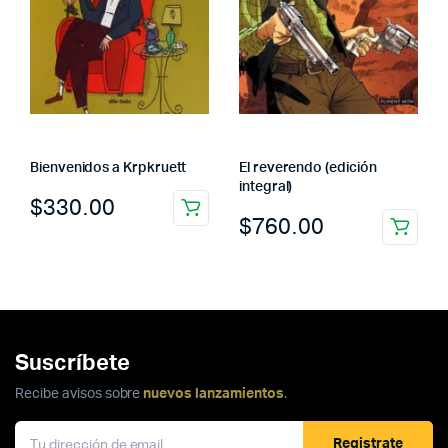
Bienvenidos a Krpkruett
El reverendo (edición
integral)
$
330.00
$
760.00
Suscríbete
Recibe avisos sobre
nuevos lanzamientos
.
Registrate