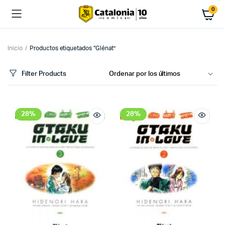
0
Inicio
Productos etiquetados “Glénat”
Filter Products
cio
cio
imo
ximo
28%
28%