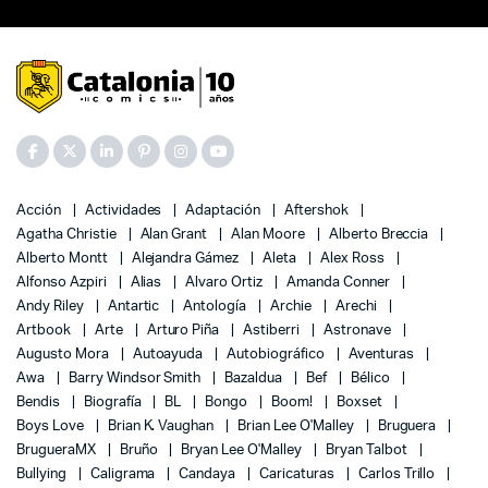
Acción
Actividades
Adaptación
Aftershok
Agatha Christie
Alan Grant
Alan Moore
Alberto Breccia
Alberto Montt
Alejandra Gámez
Aleta
Alex Ross
Alfonso Azpiri
Alias
Alvaro Ortiz
Amanda Conner
Andy Riley
Antartic
Antología
Archie
Arechi
Artbook
Arte
Arturo Piña
Astiberri
Astronave
Augusto Mora
Autoayuda
Autobiográfico
Aventuras
Awa
Barry Windsor Smith
Bazaldua
Bef
Bélico
Bendis
Biografía
BL
Bongo
Boom!
Boxset
Boys Love
Brian K. Vaughan
Brian Lee O'Malley
Bruguera
BrugueraMX
Bruño
Bryan Lee O'Malley
Bryan Talbot
Bullying
Caligrama
Candaya
Caricaturas
Carlos Trillo