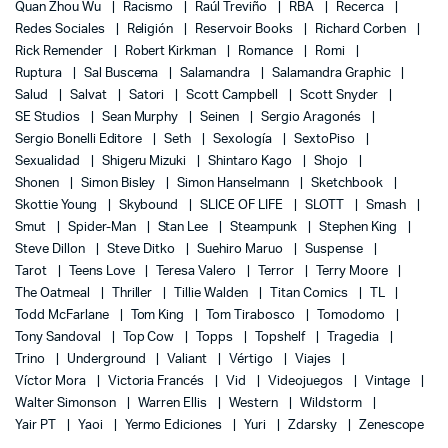
Quan Zhou Wu
Racismo
Raúl Treviño
RBA
Recerca
Redes Sociales
Religión
Reservoir Books
Richard Corben
Rick Remender
Robert Kirkman
Romance
Romi
Ruptura
Sal Buscema
Salamandra
Salamandra Graphic
Salud
Salvat
Satori
Scott Campbell
Scott Snyder
SE Studios
Sean Murphy
Seinen
Sergio Aragonés
Sergio Bonelli Editore
Seth
Sexología
SextoPiso
Sexualidad
Shigeru Mizuki
Shintaro Kago
Shojo
Shonen
Simon Bisley
Simon Hanselmann
Sketchbook
Skottie Young
Skybound
SLICE OF LIFE
SLOTT
Smash
Smut
Spider-Man
Stan Lee
Steampunk
Stephen King
Steve Dillon
Steve Ditko
Suehiro Maruo
Suspense
Tarot
Teens Love
Teresa Valero
Terror
Terry Moore
The Oatmeal
Thriller
Tillie Walden
Titan Comics
TL
Todd McFarlane
Tom King
Tom Tirabosco
Tomodomo
Tony Sandoval
Top Cow
Topps
Topshelf
Tragedia
Trino
Underground
Valiant
Vértigo
Viajes
Víctor Mora
Victoria Francés
Vid
Videojuegos
Vintage
Walter Simonson
Warren Ellis
Western
Wildstorm
Yair PT
Yaoi
Yermo Ediciones
Yuri
Zdarsky
Zenescope