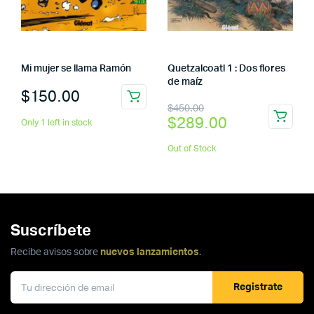
Mi mujer se llama Ramón
Quetzalcoatl 1 : Dos flores
de maíz
$
150.00
El
El
$
450.00
$
289.00
Only 1 left in stock
precio
precio
original
actual
Out of Stock
era:
es:
$450.00.
$289.00.
Suscríbete
Recibe avisos sobre
nuevos lanzamientos
.
Registrate