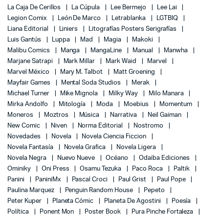
La Caja De Cerillos
La Cúpula
Lee Bermejo
Lee Lai
Legion Comix
León De Marco
Letrablanka
LGTBIQ
Liana Editorial
Liniers
Litografías Posters Serigrafías
Luis Gantús
Luppa
Mad
Magia
Makoki
Malibu Comics
Manga
MangaLine
Manual
Manwha
Marjane Satrapi
Mark Millar
Mark Waid
Marvel
Marvel México
Mary M. Talbot
Matt Groening
Mayfair Games
Mental Soda Studios
Merak
Michael Turner
Mike Mignola
Milky Way
Milo Manara
Mirka Andolfo
Mitología
Moda
Moebius
Momentum
Moneros
Moztros
Música
Narrativa
Neil Gaiman
New Comic
Niven
Norma Editorial
Nostromo
Novedades
Novela
Novela Ciencia Ficcion
Novela Fantasía
Novela Grafica
Novela Ligera
Novela Negra
Nuevo Nueve
Océano
Odaiba Ediciones
Ominiky
Oni Press
Osamu Tezuka
Paco Roca
Paltik
Panini
PaniniMx
Pascal Croci
Paul Grist
Paul Pope
Paulina Marquez
Penguin Random House
Pepeto
Peter Kuper
Planeta Cómic
Planeta De Agostini
Poesía
Política
Ponent Mon
Poster Book
Pura Pinche Fortaleza