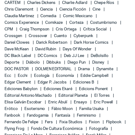
CARTEM
Charles Dickens
Charlie Adlard
Chepe Ríos
Chris Claremont
Ciencia
Ciencia Ficción
Cine
Claudia Martinez
Comedia
Comic Mexicano
Comics Experience
Comikaze
Corteza
Costumbrismo
CPM
Craig Thompson
Cris Ortega
Crítica Social
Crossgen
Crossover
Cuento
Cyberpunk
Daniel Clowes
Darick Robertson
Dark Horse Comics
Dave McKean
David Rubin
Days Of Wonder
DC Black Label
DC Comics
Deb JJ Lee
DeBolsillo
Deporte
Diábolo
Dibbuks
Diego Pun
Disney
DOC PASTOR
DOLMEN EDITORIAL
Drama
Dynamite
Ecc
Ecchi
Ecología
Economía
Eddie Campbell
Edgar Clement
Edgar P. Jacobs
Ediciones B
Ediciones Babylon
Ediciones Ekaré
Edicions Ponent
Editorial Antonio Machado
Editorial Planeta
El Torres
Elisa Galván Escobar
Enric Abulí
Ensayo
Eric Powell
Erótico
Esoterismo
Fábio Moon
Familia Usaka
Fanbook
Fandogamia
Fantasía
Feminismo
Fernando De Felipe
Fers
Fixia Studios
Fixion
Flipbook
Flying Frog
Fondo De Cultura Económica
Fotografía