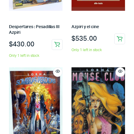
Despertares : Pesadillas III
Azpiri y el cine
Azpiri
$
535.00
$
430.00
Only 1 left in stock
Only 1 left in stock