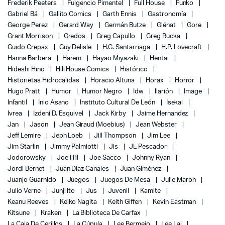
Frederik Peeters
Fulgencio Pimentel
Full House
Funko
Gabriel Bá
Gallito Comics
Garth Ennis
Gastronomía
George Perez
Gerard Way
Germán Butze
Glénat
Gore
Grant Morrison
Gredos
Greg Capullo
Greg Rucka
Guido Crepax
Guy Delisle
H.G. Santarriaga
H.P. Lovecraft
Hanna Barbera
Harem
Hayao Miyazaki
Hentai
Hideshi Hino
Hill House Comics
Histórico
Historietas Hidrocalidas
Horacio Altuna
Horax
Horror
Hugo Pratt
Humor
Humor Negro
Idw
Ilarión
Image
Infantil
Inio Asano
Instituto Cultural De León
Isekai
Ivrea
Izdení D. Esquivel
Jack Kirby
Jaime Hernandez
Jan
Jason
Jean Giraud (Moebius)
Jean Webster
Jeff Lemire
Jeph Loeb
Jill Thompson
Jim Lee
Jim Starlin
Jimmy Palmiotti
Jis
JL Pescador
Jodorowsky
Joe Hill
Joe Sacco
Johnny Ryan
Jordi Bernet
Juan Díaz Canales
Juan Giménez
Juanjo Guarnido
Juegos
Juegos De Mesa
Julie Maroh
Julio Verne
Junji Ito
Jus
Juvenil
Kamite
Keanu Reeves
Keiko Nagita
Keith Giffen
Kevin Eastman
Kitsune
Kraken
La Biblioteca De Carfax
La Caja De Cerillos
La Cúpula
Lee Bermejo
Lee Lai