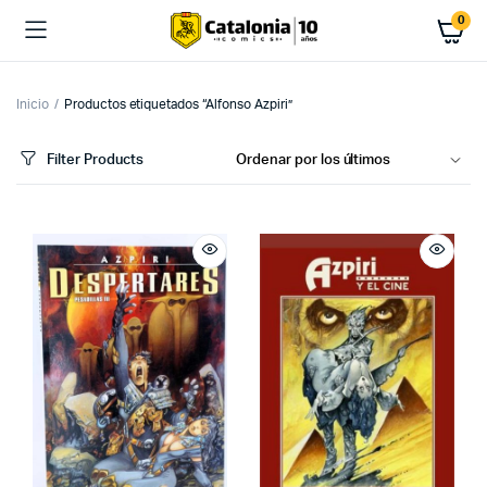
0
Inicio
Productos etiquetados “Alfonso Azpiri”
Filter Products
cio
cio
imo
ximo