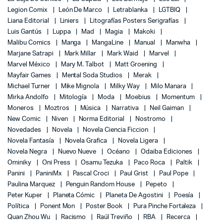
Legion Comix
León De Marco
Letrablanka
LGTBIQ
Liana Editorial
Liniers
Litografías Posters Serigrafías
Luis Gantús
Luppa
Mad
Magia
Makoki
Malibu Comics
Manga
MangaLine
Manual
Manwha
Marjane Satrapi
Mark Millar
Mark Waid
Marvel
Marvel México
Mary M. Talbot
Matt Groening
Mayfair Games
Mental Soda Studios
Merak
Michael Turner
Mike Mignola
Milky Way
Milo Manara
Mirka Andolfo
Mitología
Moda
Moebius
Momentum
Moneros
Moztros
Música
Narrativa
Neil Gaiman
New Comic
Niven
Norma Editorial
Nostromo
Novedades
Novela
Novela Ciencia Ficcion
Novela Fantasía
Novela Grafica
Novela Ligera
Novela Negra
Nuevo Nueve
Océano
Odaiba Ediciones
Ominiky
Oni Press
Osamu Tezuka
Paco Roca
Paltik
Panini
PaniniMx
Pascal Croci
Paul Grist
Paul Pope
Paulina Marquez
Penguin Random House
Pepeto
Peter Kuper
Planeta Cómic
Planeta De Agostini
Poesía
Política
Ponent Mon
Poster Book
Pura Pinche Fortaleza
Quan Zhou Wu
Racismo
Raúl Treviño
RBA
Recerca