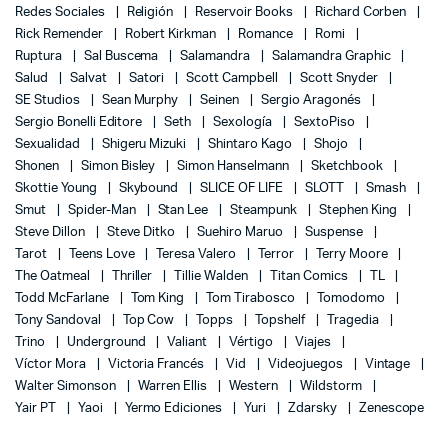
Redes Sociales
Religión
Reservoir Books
Richard Corben
Rick Remender
Robert Kirkman
Romance
Romi
Ruptura
Sal Buscema
Salamandra
Salamandra Graphic
Salud
Salvat
Satori
Scott Campbell
Scott Snyder
SE Studios
Sean Murphy
Seinen
Sergio Aragonés
Sergio Bonelli Editore
Seth
Sexología
SextoPiso
Sexualidad
Shigeru Mizuki
Shintaro Kago
Shojo
Shonen
Simon Bisley
Simon Hanselmann
Sketchbook
Skottie Young
Skybound
SLICE OF LIFE
SLOTT
Smash
Smut
Spider-Man
Stan Lee
Steampunk
Stephen King
Steve Dillon
Steve Ditko
Suehiro Maruo
Suspense
Tarot
Teens Love
Teresa Valero
Terror
Terry Moore
The Oatmeal
Thriller
Tillie Walden
Titan Comics
TL
Todd McFarlane
Tom King
Tom Tirabosco
Tomodomo
Tony Sandoval
Top Cow
Topps
Topshelf
Tragedia
Trino
Underground
Valiant
Vértigo
Viajes
Víctor Mora
Victoria Francés
Vid
Videojuegos
Vintage
Walter Simonson
Warren Ellis
Western
Wildstorm
Yair PT
Yaoi
Yermo Ediciones
Yuri
Zdarsky
Zenescope