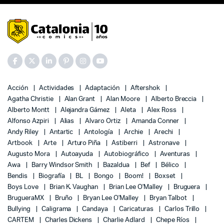
Acción
Actividades
Adaptación
Aftershok
Agatha Christie
Alan Grant
Alan Moore
Alberto Breccia
Alberto Montt
Alejandra Gámez
Aleta
Alex Ross
Alfonso Azpiri
Alias
Alvaro Ortiz
Amanda Conner
Andy Riley
Antartic
Antología
Archie
Arechi
Artbook
Arte
Arturo Piña
Astiberri
Astronave
Augusto Mora
Autoayuda
Autobiográfico
Aventuras
Awa
Barry Windsor Smith
Bazaldua
Bef
Bélico
Bendis
Biografía
BL
Bongo
Boom!
Boxset
Boys Love
Brian K. Vaughan
Brian Lee O'Malley
Bruguera
BrugueraMX
Bruño
Bryan Lee O'Malley
Bryan Talbot
Bullying
Caligrama
Candaya
Caricaturas
Carlos Trillo
CARTEM
Charles Dickens
Charlie Adlard
Chepe Ríos