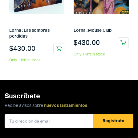
Lorna : Las sombras
Lorna : Mouse Club
perdidas
$
430.00
$
430.00
Only 1 left in stock
Only 1 left in stock
Suscríbete
Recibe avisos sobre
nuevos lanzamientos
.
Registrate