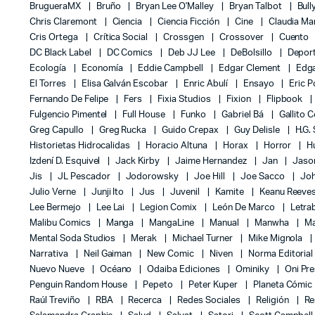
BrugueraMX
Bruño
Bryan Lee O'Malley
Bryan Talbot
Bull
Chris Claremont
Ciencia
Ciencia Ficción
Cine
Claudia Ma
Cris Ortega
Crítica Social
Crossgen
Crossover
Cuento
DC Black Label
DC Comics
Deb JJ Lee
DeBolsillo
Depor
Ecología
Economía
Eddie Campbell
Edgar Clement
Edga
El Torres
Elisa Galván Escobar
Enric Abulí
Ensayo
Eric 
Fernando De Felipe
Fers
Fixia Studios
Fixion
Flipbook
Fulgencio Pimentel
Full House
Funko
Gabriel Bá
Gallito 
Greg Capullo
Greg Rucka
Guido Crepax
Guy Delisle
H.G.
Historietas Hidrocalidas
Horacio Altuna
Horax
Horror
H
Izdení D. Esquivel
Jack Kirby
Jaime Hernandez
Jan
Jas
Jis
JL Pescador
Jodorowsky
Joe Hill
Joe Sacco
Jo
Julio Verne
Junji Ito
Jus
Juvenil
Kamite
Keanu Reeve
Lee Bermejo
Lee Lai
Legion Comix
León De Marco
Letra
Malibu Comics
Manga
MangaLine
Manual
Manwha
Ma
Mental Soda Studios
Merak
Michael Turner
Mike Mignola
Narrativa
Neil Gaiman
New Comic
Niven
Norma Editoria
Nuevo Nueve
Océano
Odaiba Ediciones
Ominiky
Oni Pr
Penguin Random House
Pepeto
Peter Kuper
Planeta Cómic
Raúl Treviño
RBA
Recerca
Redes Sociales
Religión
Re