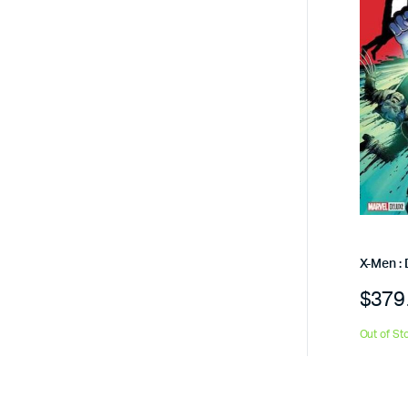
X-Men : 
$
379
Out of St