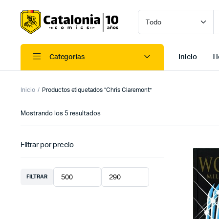
Inicio
T
Categorías
Inicio
Productos etiquetados “Chris Claremont”
Ordenado
Mostrando los 5 resultados
por
los
últimos
Filtrar por precio
FILTRAR
Precio
Precio
mínimo
máximo