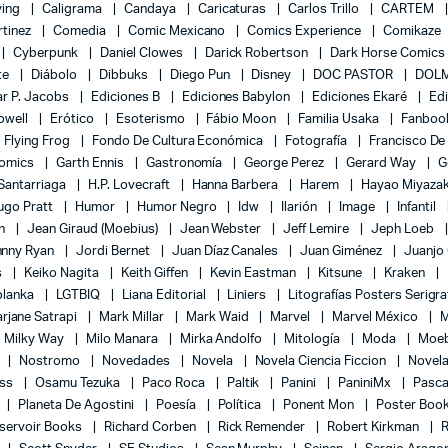
ying
Caligrama
Candaya
Caricaturas
Carlos Trillo
CARTEM
rtinez
Comedia
Comic Mexicano
Comics Experience
Comikaze
Cyberpunk
Daniel Clowes
Darick Robertson
Dark Horse Comics
te
Diábolo
Dibbuks
Diego Pun
Disney
DOC PASTOR
DOLM
r P. Jacobs
Ediciones B
Ediciones Babylon
Ediciones Ekaré
Ed
Powell
Erótico
Esoterismo
Fábio Moon
Familia Usaka
Fanboo
Flying Frog
Fondo De Cultura Económica
Fotografía
Francisco De
Comics
Garth Ennis
Gastronomía
George Perez
Gerard Way
G
 Santarriaga
H.P. Lovecraft
Hanna Barbera
Harem
Hayao Miyaza
ugo Pratt
Humor
Humor Negro
Idw
Ilarión
Image
Infantil
on
Jean Giraud (Moebius)
Jean Webster
Jeff Lemire
Jeph Loeb
hnny Ryan
Jordi Bernet
Juan Díaz Canales
Juan Giménez
Juanjo
s
Keiko Nagita
Keith Giffen
Kevin Eastman
Kitsune
Kraken
blanka
LGTBIQ
Liana Editorial
Liniers
Litografías Posters Serigra
rjane Satrapi
Mark Millar
Mark Waid
Marvel
Marvel México
M
Milky Way
Milo Manara
Mirka Andolfo
Mitología
Moda
Moe
l
Nostromo
Novedades
Novela
Novela Ciencia Ficcion
Novela
ess
Osamu Tezuka
Paco Roca
Paltik
Panini
PaniniMx
Pasca
Planeta De Agostini
Poesía
Política
Ponent Mon
Poster Boo
servoir Books
Richard Corben
Rick Remender
Robert Kirkman