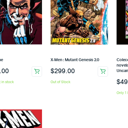
ne
X-Men : Mutant Genesis 2.0
Colecc
novela
.00
$
299.00
Uncan
$
49
t in stock
Out of Stock
Only 1 