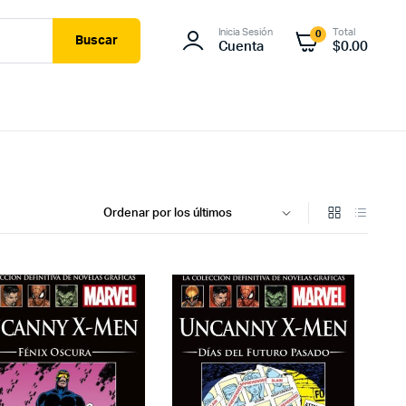
Inicia Sesión
Total
0
Buscar
Cuenta
$
0.00