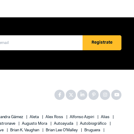
Registrate
jandra Gámez
Aleta
Alex Ross
Alfonso Azpiri
Alias
stronave
Augusto Mora
Autoayuda
Autobiográfico
ove
Brian K. Vaughan
Brian Lee O'Malley
Bruguera