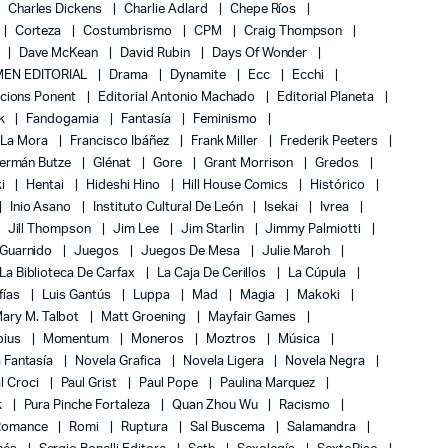
Charles Dickens
Charlie Adlard
Chepe Ríos
Corteza
Costumbrismo
CPM
Craig Thompson
Dave McKean
David Rubin
Days Of Wonder
EN EDITORIAL
Drama
Dynamite
Ecc
Ecchi
icions Ponent
Editorial Antonio Machado
Editorial Planeta
k
Fandogamia
Fantasía
Feminismo
 La Mora
Francisco Ibáñez
Frank Miller
Frederik Peeters
ermán Butze
Glénat
Gore
Grant Morrison
Gredos
ki
Hentai
Hideshi Hino
Hill House Comics
Histórico
Inio Asano
Instituto Cultural De León
Isekai
Ivrea
Jill Thompson
Jim Lee
Jim Starlin
Jimmy Palmiotti
 Guarnido
Juegos
Juegos De Mesa
Julie Maroh
La Biblioteca De Carfax
La Caja De Cerillos
La Cúpula
fías
Luis Gantús
Luppa
Mad
Magia
Makoki
ary M. Talbot
Matt Groening
Mayfair Games
bius
Momentum
Moneros
Moztros
Música
 Fantasía
Novela Grafica
Novela Ligera
Novela Negra
l Croci
Paul Grist
Paul Pope
Paulina Marquez
k
Pura Pinche Fortaleza
Quan Zhou Wu
Racismo
Romance
Romi
Ruptura
Sal Buscema
Salamandra