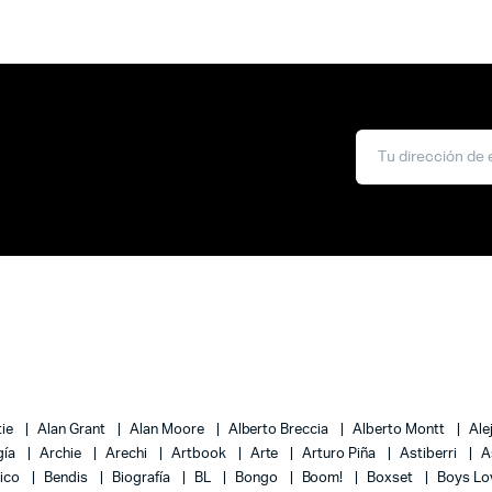
tie
Alan Grant
Alan Moore
Alberto Breccia
Alberto Montt
Ale
gía
Archie
Arechi
Artbook
Arte
Arturo Piña
Astiberri
A
lico
Bendis
Biografía
BL
Bongo
Boom!
Boxset
Boys L