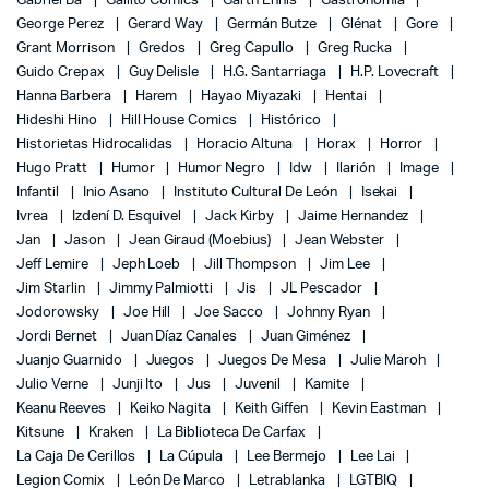
Gabriel Bá
Gallito Comics
Garth Ennis
Gastronomía
George Perez
Gerard Way
Germán Butze
Glénat
Gore
Grant Morrison
Gredos
Greg Capullo
Greg Rucka
Guido Crepax
Guy Delisle
H.G. Santarriaga
H.P. Lovecraft
Hanna Barbera
Harem
Hayao Miyazaki
Hentai
Hideshi Hino
Hill House Comics
Histórico
Historietas Hidrocalidas
Horacio Altuna
Horax
Horror
Hugo Pratt
Humor
Humor Negro
Idw
Ilarión
Image
Infantil
Inio Asano
Instituto Cultural De León
Isekai
Ivrea
Izdení D. Esquivel
Jack Kirby
Jaime Hernandez
Jan
Jason
Jean Giraud (Moebius)
Jean Webster
Jeff Lemire
Jeph Loeb
Jill Thompson
Jim Lee
Jim Starlin
Jimmy Palmiotti
Jis
JL Pescador
Jodorowsky
Joe Hill
Joe Sacco
Johnny Ryan
Jordi Bernet
Juan Díaz Canales
Juan Giménez
Juanjo Guarnido
Juegos
Juegos De Mesa
Julie Maroh
Julio Verne
Junji Ito
Jus
Juvenil
Kamite
Keanu Reeves
Keiko Nagita
Keith Giffen
Kevin Eastman
Kitsune
Kraken
La Biblioteca De Carfax
La Caja De Cerillos
La Cúpula
Lee Bermejo
Lee Lai
Legion Comix
León De Marco
Letrablanka
LGTBIQ