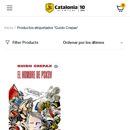
0
Inicio
Productos etiquetados “Guido Crepax”
Filter Products
cio
cio
imo
ximo