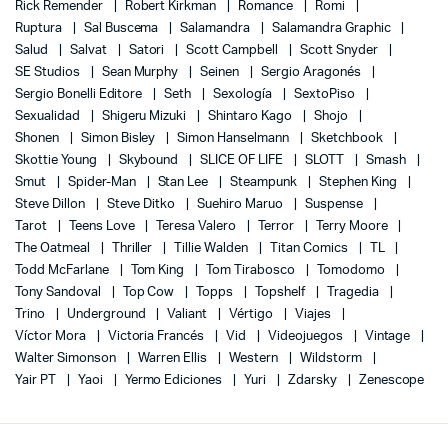
Rick Remender
Robert Kirkman
Romance
Romi
Ruptura
Sal Buscema
Salamandra
Salamandra Graphic
Salud
Salvat
Satori
Scott Campbell
Scott Snyder
SE Studios
Sean Murphy
Seinen
Sergio Aragonés
Sergio Bonelli Editore
Seth
Sexología
SextoPiso
Sexualidad
Shigeru Mizuki
Shintaro Kago
Shojo
Shonen
Simon Bisley
Simon Hanselmann
Sketchbook
Skottie Young
Skybound
SLICE OF LIFE
SLOTT
Smash
Smut
Spider-Man
Stan Lee
Steampunk
Stephen King
Steve Dillon
Steve Ditko
Suehiro Maruo
Suspense
Tarot
Teens Love
Teresa Valero
Terror
Terry Moore
The Oatmeal
Thriller
Tillie Walden
Titan Comics
TL
Todd McFarlane
Tom King
Tom Tirabosco
Tomodomo
Tony Sandoval
Top Cow
Topps
Topshelf
Tragedia
Trino
Underground
Valiant
Vértigo
Viajes
Víctor Mora
Victoria Francés
Vid
Videojuegos
Vintage
Walter Simonson
Warren Ellis
Western
Wildstorm
Yair PT
Yaoi
Yermo Ediciones
Yuri
Zdarsky
Zenescope