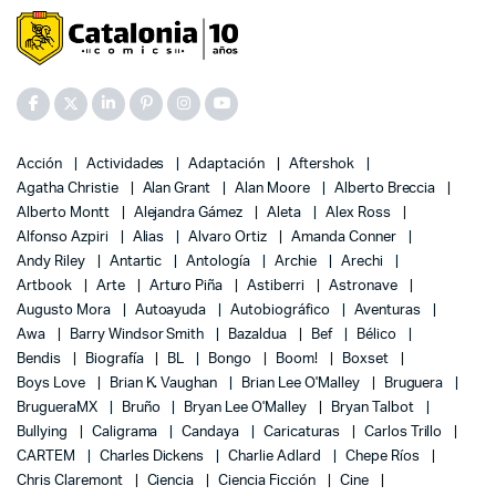
Acción
Actividades
Adaptación
Aftershok
Agatha Christie
Alan Grant
Alan Moore
Alberto Breccia
Alberto Montt
Alejandra Gámez
Aleta
Alex Ross
Alfonso Azpiri
Alias
Alvaro Ortiz
Amanda Conner
Andy Riley
Antartic
Antología
Archie
Arechi
Artbook
Arte
Arturo Piña
Astiberri
Astronave
Augusto Mora
Autoayuda
Autobiográfico
Aventuras
Awa
Barry Windsor Smith
Bazaldua
Bef
Bélico
Bendis
Biografía
BL
Bongo
Boom!
Boxset
Boys Love
Brian K. Vaughan
Brian Lee O'Malley
Bruguera
BrugueraMX
Bruño
Bryan Lee O'Malley
Bryan Talbot
Bullying
Caligrama
Candaya
Caricaturas
Carlos Trillo
CARTEM
Charles Dickens
Charlie Adlard
Chepe Ríos
Chris Claremont
Ciencia
Ciencia Ficción
Cine