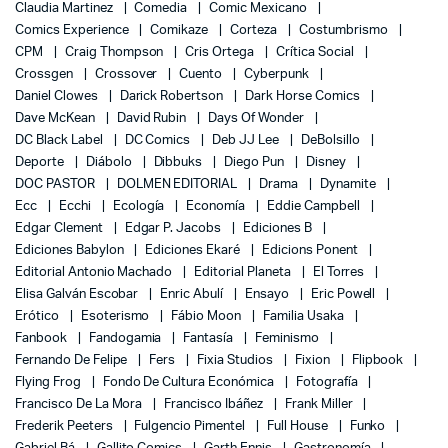
Claudia Martinez
Comedia
Comic Mexicano
Comics Experience
Comikaze
Corteza
Costumbrismo
CPM
Craig Thompson
Cris Ortega
Crítica Social
Crossgen
Crossover
Cuento
Cyberpunk
Daniel Clowes
Darick Robertson
Dark Horse Comics
Dave McKean
David Rubin
Days Of Wonder
DC Black Label
DC Comics
Deb JJ Lee
DeBolsillo
Deporte
Diábolo
Dibbuks
Diego Pun
Disney
DOC PASTOR
DOLMEN EDITORIAL
Drama
Dynamite
Ecc
Ecchi
Ecología
Economía
Eddie Campbell
Edgar Clement
Edgar P. Jacobs
Ediciones B
Ediciones Babylon
Ediciones Ekaré
Edicions Ponent
Editorial Antonio Machado
Editorial Planeta
El Torres
Elisa Galván Escobar
Enric Abulí
Ensayo
Eric Powell
Erótico
Esoterismo
Fábio Moon
Familia Usaka
Fanbook
Fandogamia
Fantasía
Feminismo
Fernando De Felipe
Fers
Fixia Studios
Fixion
Flipbook
Flying Frog
Fondo De Cultura Económica
Fotografía
Francisco De La Mora
Francisco Ibáñez
Frank Miller
Frederik Peeters
Fulgencio Pimentel
Full House
Funko