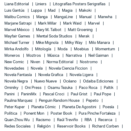
Liana Editorial
Liniers
Litografías Posters Serigrafías
Luis Gantús
Luppa
Mad
Magia
Makoki
Malibu Comics
Manga
MangaLine
Manual
Manwha
Marjane Satrapi
Mark Millar
Mark Waid
Marvel
Marvel México
Mary M. Talbot
Matt Groening
Mayfair Games
Mental Soda Studios
Merak
Michael Turner
Mike Mignola
Milky Way
Milo Manara
Mirka Andolfo
Mitología
Moda
Moebius
Momentum
Moneros
Moztros
Música
Narrativa
Neil Gaiman
New Comic
Niven
Norma Editorial
Nostromo
Novedades
Novela
Novela Ciencia Ficcion
Novela Fantasía
Novela Grafica
Novela Ligera
Novela Negra
Nuevo Nueve
Océano
Odaiba Ediciones
Ominiky
Oni Press
Osamu Tezuka
Paco Roca
Paltik
Panini
PaniniMx
Pascal Croci
Paul Grist
Paul Pope
Paulina Marquez
Penguin Random House
Pepeto
Peter Kuper
Planeta Cómic
Planeta De Agostini
Poesía
Política
Ponent Mon
Poster Book
Pura Pinche Fortaleza
Quan Zhou Wu
Racismo
Raúl Treviño
RBA
Recerca
Redes Sociales
Religión
Reservoir Books
Richard Corben