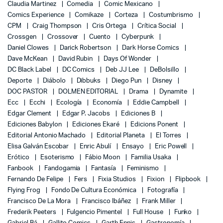
Claudia Martinez
Comedia
Comic Mexicano
Comics Experience
Comikaze
Corteza
Costumbrismo
CPM
Craig Thompson
Cris Ortega
Crítica Social
Crossgen
Crossover
Cuento
Cyberpunk
Daniel Clowes
Darick Robertson
Dark Horse Comics
Dave McKean
David Rubin
Days Of Wonder
DC Black Label
DC Comics
Deb JJ Lee
DeBolsillo
Deporte
Diábolo
Dibbuks
Diego Pun
Disney
DOC PASTOR
DOLMEN EDITORIAL
Drama
Dynamite
Ecc
Ecchi
Ecología
Economía
Eddie Campbell
Edgar Clement
Edgar P. Jacobs
Ediciones B
Ediciones Babylon
Ediciones Ekaré
Edicions Ponent
Editorial Antonio Machado
Editorial Planeta
El Torres
Elisa Galván Escobar
Enric Abulí
Ensayo
Eric Powell
Erótico
Esoterismo
Fábio Moon
Familia Usaka
Fanbook
Fandogamia
Fantasía
Feminismo
Fernando De Felipe
Fers
Fixia Studios
Fixion
Flipbook
Flying Frog
Fondo De Cultura Económica
Fotografía
Francisco De La Mora
Francisco Ibáñez
Frank Miller
Frederik Peeters
Fulgencio Pimentel
Full House
Funko