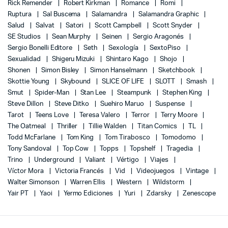
Rick Remender
Robert Kirkman
Romance
Romi
Ruptura
Sal Buscema
Salamandra
Salamandra Graphic
Salud
Salvat
Satori
Scott Campbell
Scott Snyder
SE Studios
Sean Murphy
Seinen
Sergio Aragonés
Sergio Bonelli Editore
Seth
Sexología
SextoPiso
Sexualidad
Shigeru Mizuki
Shintaro Kago
Shojo
Shonen
Simon Bisley
Simon Hanselmann
Sketchbook
Skottie Young
Skybound
SLICE OF LIFE
SLOTT
Smash
Smut
Spider-Man
Stan Lee
Steampunk
Stephen King
Steve Dillon
Steve Ditko
Suehiro Maruo
Suspense
Tarot
Teens Love
Teresa Valero
Terror
Terry Moore
The Oatmeal
Thriller
Tillie Walden
Titan Comics
TL
Todd McFarlane
Tom King
Tom Tirabosco
Tomodomo
Tony Sandoval
Top Cow
Topps
Topshelf
Tragedia
Trino
Underground
Valiant
Vértigo
Viajes
Víctor Mora
Victoria Francés
Vid
Videojuegos
Vintage
Walter Simonson
Warren Ellis
Western
Wildstorm
Yair PT
Yaoi
Yermo Ediciones
Yuri
Zdarsky
Zenescope