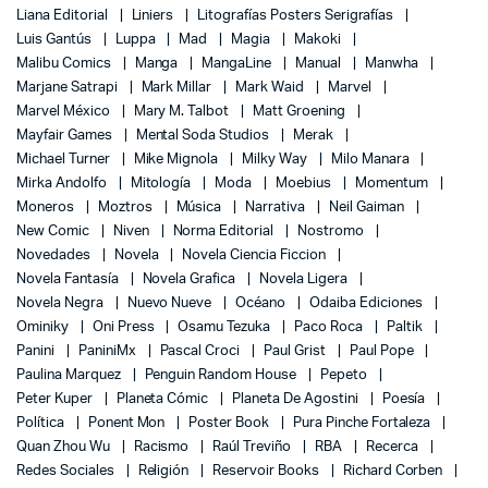
Liana Editorial
Liniers
Litografías Posters Serigrafías
Luis Gantús
Luppa
Mad
Magia
Makoki
Malibu Comics
Manga
MangaLine
Manual
Manwha
Marjane Satrapi
Mark Millar
Mark Waid
Marvel
Marvel México
Mary M. Talbot
Matt Groening
Mayfair Games
Mental Soda Studios
Merak
Michael Turner
Mike Mignola
Milky Way
Milo Manara
Mirka Andolfo
Mitología
Moda
Moebius
Momentum
Moneros
Moztros
Música
Narrativa
Neil Gaiman
New Comic
Niven
Norma Editorial
Nostromo
Novedades
Novela
Novela Ciencia Ficcion
Novela Fantasía
Novela Grafica
Novela Ligera
Novela Negra
Nuevo Nueve
Océano
Odaiba Ediciones
Ominiky
Oni Press
Osamu Tezuka
Paco Roca
Paltik
Panini
PaniniMx
Pascal Croci
Paul Grist
Paul Pope
Paulina Marquez
Penguin Random House
Pepeto
Peter Kuper
Planeta Cómic
Planeta De Agostini
Poesía
Política
Ponent Mon
Poster Book
Pura Pinche Fortaleza
Quan Zhou Wu
Racismo
Raúl Treviño
RBA
Recerca
Redes Sociales
Religión
Reservoir Books
Richard Corben