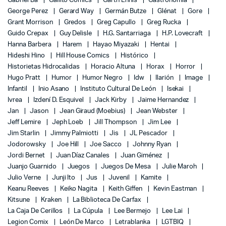
Gabriel Bá
Gallito Comics
Garth Ennis
Gastronomía
George Perez
Gerard Way
Germán Butze
Glénat
Gore
Grant Morrison
Gredos
Greg Capullo
Greg Rucka
Guido Crepax
Guy Delisle
H.G. Santarriaga
H.P. Lovecraft
Hanna Barbera
Harem
Hayao Miyazaki
Hentai
Hideshi Hino
Hill House Comics
Histórico
Historietas Hidrocalidas
Horacio Altuna
Horax
Horror
Hugo Pratt
Humor
Humor Negro
Idw
Ilarión
Image
Infantil
Inio Asano
Instituto Cultural De León
Isekai
Ivrea
Izdení D. Esquivel
Jack Kirby
Jaime Hernandez
Jan
Jason
Jean Giraud (Moebius)
Jean Webster
Jeff Lemire
Jeph Loeb
Jill Thompson
Jim Lee
Jim Starlin
Jimmy Palmiotti
Jis
JL Pescador
Jodorowsky
Joe Hill
Joe Sacco
Johnny Ryan
Jordi Bernet
Juan Díaz Canales
Juan Giménez
Juanjo Guarnido
Juegos
Juegos De Mesa
Julie Maroh
Julio Verne
Junji Ito
Jus
Juvenil
Kamite
Keanu Reeves
Keiko Nagita
Keith Giffen
Kevin Eastman
Kitsune
Kraken
La Biblioteca De Carfax
La Caja De Cerillos
La Cúpula
Lee Bermejo
Lee Lai
Legion Comix
León De Marco
Letrablanka
LGTBIQ