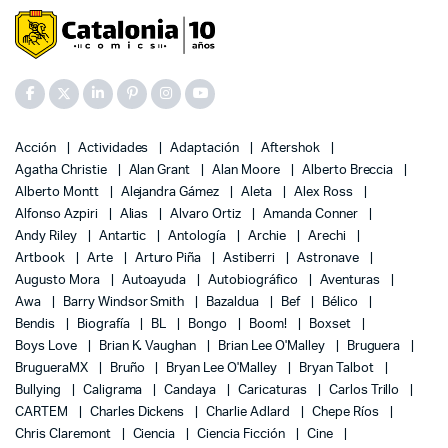
Acción
Actividades
Adaptación
Aftershok
Agatha Christie
Alan Grant
Alan Moore
Alberto Breccia
Alberto Montt
Alejandra Gámez
Aleta
Alex Ross
Alfonso Azpiri
Alias
Alvaro Ortiz
Amanda Conner
Andy Riley
Antartic
Antología
Archie
Arechi
Artbook
Arte
Arturo Piña
Astiberri
Astronave
Augusto Mora
Autoayuda
Autobiográfico
Aventuras
Awa
Barry Windsor Smith
Bazaldua
Bef
Bélico
Bendis
Biografía
BL
Bongo
Boom!
Boxset
Boys Love
Brian K. Vaughan
Brian Lee O'Malley
Bruguera
BrugueraMX
Bruño
Bryan Lee O'Malley
Bryan Talbot
Bullying
Caligrama
Candaya
Caricaturas
Carlos Trillo
CARTEM
Charles Dickens
Charlie Adlard
Chepe Ríos
Chris Claremont
Ciencia
Ciencia Ficción
Cine