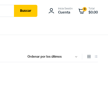
Inicia Sesión
Total
0
Buscar
Cuenta
$
0.00