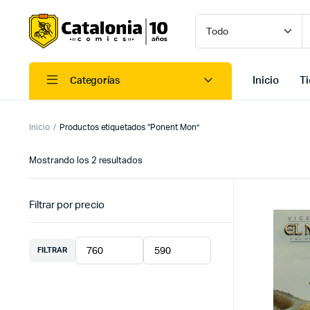
Inicio
T
Categorías
Inicio
Productos etiquetados “Ponent Mon”
Ordenado
Mostrando los 2 resultados
por
los
últimos
Filtrar por precio
FILTRAR
Precio
Precio
mínimo
máximo