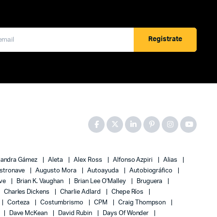
Registrate
jandra Gámez
Aleta
Alex Ross
Alfonso Azpiri
Alias
stronave
Augusto Mora
Autoayuda
Autobiográfico
ove
Brian K. Vaughan
Brian Lee O'Malley
Bruguera
Charles Dickens
Charlie Adlard
Chepe Ríos
Corteza
Costumbrismo
CPM
Craig Thompson
Dave McKean
David Rubin
Days Of Wonder