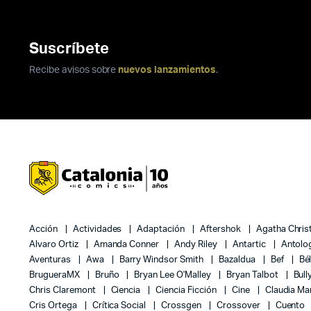
Suscríbete
Recibe avisos sobre
nuevos lanzamientos
.
Acción
Actividades
Adaptación
Aftershok
Agatha Chris
Alvaro Ortiz
Amanda Conner
Andy Riley
Antartic
Antolo
Aventuras
Awa
Barry Windsor Smith
Bazaldua
Bef
Bé
BrugueraMX
Bruño
Bryan Lee O'Malley
Bryan Talbot
Bull
Chris Claremont
Ciencia
Ciencia Ficción
Cine
Claudia Ma
Cris Ortega
Crítica Social
Crossgen
Crossover
Cuento