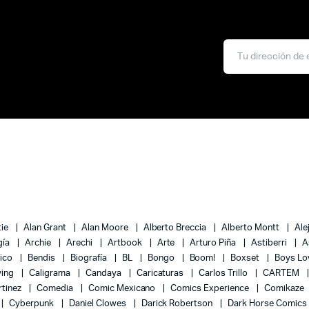
tie
Alan Grant
Alan Moore
Alberto Breccia
Alberto Montt
Ale
gía
Archie
Arechi
Artbook
Arte
Arturo Piña
Astiberri
A
lico
Bendis
Biografía
BL
Bongo
Boom!
Boxset
Boys L
ying
Caligrama
Candaya
Caricaturas
Carlos Trillo
CARTEM
rtinez
Comedia
Comic Mexicano
Comics Experience
Comikaze
Cyberpunk
Daniel Clowes
Darick Robertson
Dark Horse Comics