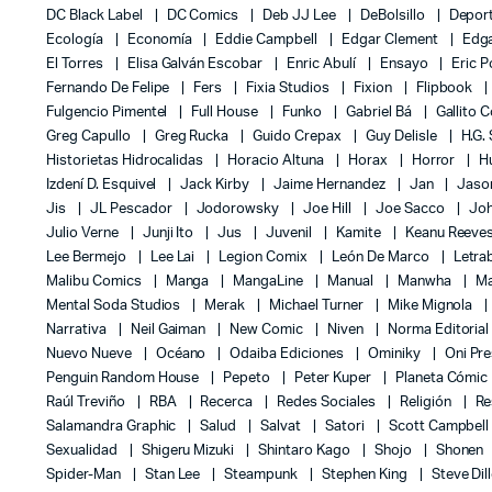
DC Black Label
DC Comics
Deb JJ Lee
DeBolsillo
Depor
Ecología
Economía
Eddie Campbell
Edgar Clement
Edga
El Torres
Elisa Galván Escobar
Enric Abulí
Ensayo
Eric 
Fernando De Felipe
Fers
Fixia Studios
Fixion
Flipbook
Fulgencio Pimentel
Full House
Funko
Gabriel Bá
Gallito 
Greg Capullo
Greg Rucka
Guido Crepax
Guy Delisle
H.G.
Historietas Hidrocalidas
Horacio Altuna
Horax
Horror
H
Izdení D. Esquivel
Jack Kirby
Jaime Hernandez
Jan
Jas
Jis
JL Pescador
Jodorowsky
Joe Hill
Joe Sacco
Jo
Julio Verne
Junji Ito
Jus
Juvenil
Kamite
Keanu Reeve
Lee Bermejo
Lee Lai
Legion Comix
León De Marco
Letra
Malibu Comics
Manga
MangaLine
Manual
Manwha
Ma
Mental Soda Studios
Merak
Michael Turner
Mike Mignola
Narrativa
Neil Gaiman
New Comic
Niven
Norma Editoria
Nuevo Nueve
Océano
Odaiba Ediciones
Ominiky
Oni Pr
Penguin Random House
Pepeto
Peter Kuper
Planeta Cómic
Raúl Treviño
RBA
Recerca
Redes Sociales
Religión
Re
Salamandra Graphic
Salud
Salvat
Satori
Scott Campbel
Sexualidad
Shigeru Mizuki
Shintaro Kago
Shojo
Shonen
Spider-Man
Stan Lee
Steampunk
Stephen King
Steve Dil