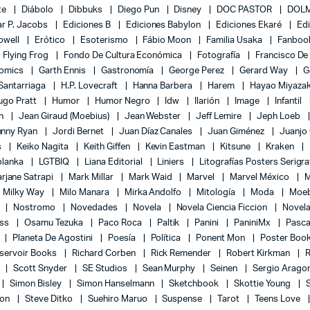
te
Diábolo
Dibbuks
Diego Pun
Disney
DOC PASTOR
DOLM
r P. Jacobs
Ediciones B
Ediciones Babylon
Ediciones Ekaré
Ed
Powell
Erótico
Esoterismo
Fábio Moon
Familia Usaka
Fanboo
Flying Frog
Fondo De Cultura Económica
Fotografía
Francisco De
Comics
Garth Ennis
Gastronomía
George Perez
Gerard Way
G
 Santarriaga
H.P. Lovecraft
Hanna Barbera
Harem
Hayao Miyaza
ugo Pratt
Humor
Humor Negro
Idw
Ilarión
Image
Infantil
on
Jean Giraud (Moebius)
Jean Webster
Jeff Lemire
Jeph Loeb
hnny Ryan
Jordi Bernet
Juan Díaz Canales
Juan Giménez
Juanjo
s
Keiko Nagita
Keith Giffen
Kevin Eastman
Kitsune
Kraken
blanka
LGTBIQ
Liana Editorial
Liniers
Litografías Posters Serigra
rjane Satrapi
Mark Millar
Mark Waid
Marvel
Marvel México
M
Milky Way
Milo Manara
Mirka Andolfo
Mitología
Moda
Moe
l
Nostromo
Novedades
Novela
Novela Ciencia Ficcion
Novela
ess
Osamu Tezuka
Paco Roca
Paltik
Panini
PaniniMx
Pasca
Planeta De Agostini
Poesía
Política
Ponent Mon
Poster Boo
servoir Books
Richard Corben
Rick Remender
Robert Kirkman
l
Scott Snyder
SE Studios
Sean Murphy
Seinen
Sergio Arago
Simon Bisley
Simon Hanselmann
Sketchbook
Skottie Young
lon
Steve Ditko
Suehiro Maruo
Suspense
Tarot
Teens Love