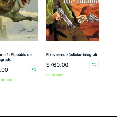
io 1 : El pueblo del
El reverendo (edición integral)
agrado
$
760.00
.00
Out of Stock
t in stock