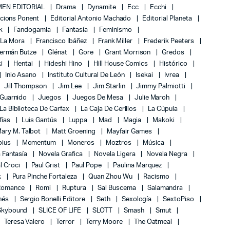
EN EDITORIAL
Drama
Dynamite
Ecc
Ecchi
icions Ponent
Editorial Antonio Machado
Editorial Planeta
k
Fandogamia
Fantasía
Feminismo
 La Mora
Francisco Ibáñez
Frank Miller
Frederik Peeters
ermán Butze
Glénat
Gore
Grant Morrison
Gredos
ki
Hentai
Hideshi Hino
Hill House Comics
Histórico
Inio Asano
Instituto Cultural De León
Isekai
Ivrea
Jill Thompson
Jim Lee
Jim Starlin
Jimmy Palmiotti
 Guarnido
Juegos
Juegos De Mesa
Julie Maroh
La Biblioteca De Carfax
La Caja De Cerillos
La Cúpula
fías
Luis Gantús
Luppa
Mad
Magia
Makoki
ary M. Talbot
Matt Groening
Mayfair Games
bius
Momentum
Moneros
Moztros
Música
 Fantasía
Novela Grafica
Novela Ligera
Novela Negra
l Croci
Paul Grist
Paul Pope
Paulina Marquez
k
Pura Pinche Fortaleza
Quan Zhou Wu
Racismo
Romance
Romi
Ruptura
Sal Buscema
Salamandra
nés
Sergio Bonelli Editore
Seth
Sexología
SextoPiso
Skybound
SLICE OF LIFE
SLOTT
Smash
Smut
Teresa Valero
Terror
Terry Moore
The Oatmeal