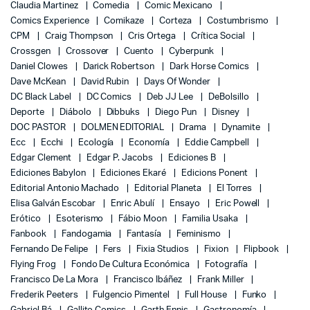
Claudia Martinez
Comedia
Comic Mexicano
Comics Experience
Comikaze
Corteza
Costumbrismo
CPM
Craig Thompson
Cris Ortega
Crítica Social
Crossgen
Crossover
Cuento
Cyberpunk
Daniel Clowes
Darick Robertson
Dark Horse Comics
Dave McKean
David Rubin
Days Of Wonder
DC Black Label
DC Comics
Deb JJ Lee
DeBolsillo
Deporte
Diábolo
Dibbuks
Diego Pun
Disney
DOC PASTOR
DOLMEN EDITORIAL
Drama
Dynamite
Ecc
Ecchi
Ecología
Economía
Eddie Campbell
Edgar Clement
Edgar P. Jacobs
Ediciones B
Ediciones Babylon
Ediciones Ekaré
Edicions Ponent
Editorial Antonio Machado
Editorial Planeta
El Torres
Elisa Galván Escobar
Enric Abulí
Ensayo
Eric Powell
Erótico
Esoterismo
Fábio Moon
Familia Usaka
Fanbook
Fandogamia
Fantasía
Feminismo
Fernando De Felipe
Fers
Fixia Studios
Fixion
Flipbook
Flying Frog
Fondo De Cultura Económica
Fotografía
Francisco De La Mora
Francisco Ibáñez
Frank Miller
Frederik Peeters
Fulgencio Pimentel
Full House
Funko