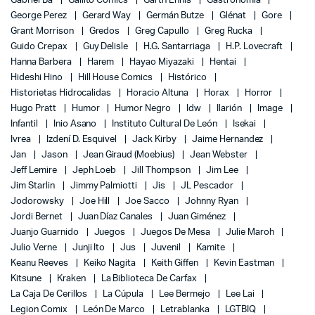
Gabriel Bá
Gallito Comics
Garth Ennis
Gastronomía
George Perez
Gerard Way
Germán Butze
Glénat
Gore
Grant Morrison
Gredos
Greg Capullo
Greg Rucka
Guido Crepax
Guy Delisle
H.G. Santarriaga
H.P. Lovecraft
Hanna Barbera
Harem
Hayao Miyazaki
Hentai
Hideshi Hino
Hill House Comics
Histórico
Historietas Hidrocalidas
Horacio Altuna
Horax
Horror
Hugo Pratt
Humor
Humor Negro
Idw
Ilarión
Image
Infantil
Inio Asano
Instituto Cultural De León
Isekai
Ivrea
Izdení D. Esquivel
Jack Kirby
Jaime Hernandez
Jan
Jason
Jean Giraud (Moebius)
Jean Webster
Jeff Lemire
Jeph Loeb
Jill Thompson
Jim Lee
Jim Starlin
Jimmy Palmiotti
Jis
JL Pescador
Jodorowsky
Joe Hill
Joe Sacco
Johnny Ryan
Jordi Bernet
Juan Díaz Canales
Juan Giménez
Juanjo Guarnido
Juegos
Juegos De Mesa
Julie Maroh
Julio Verne
Junji Ito
Jus
Juvenil
Kamite
Keanu Reeves
Keiko Nagita
Keith Giffen
Kevin Eastman
Kitsune
Kraken
La Biblioteca De Carfax
La Caja De Cerillos
La Cúpula
Lee Bermejo
Lee Lai
Legion Comix
León De Marco
Letrablanka
LGTBIQ