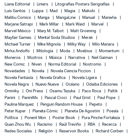
Liana Editorial
Liniers
Litografías Posters Serigrafías
Luis Gantús
Luppa
Mad
Magia
Makoki
Malibu Comics
Manga
MangaLine
Manual
Manwha
Marjane Satrapi
Mark Millar
Mark Waid
Marvel
Marvel México
Mary M. Talbot
Matt Groening
Mayfair Games
Mental Soda Studios
Merak
Michael Turner
Mike Mignola
Milky Way
Milo Manara
Mirka Andolfo
Mitología
Moda
Moebius
Momentum
Moneros
Moztros
Música
Narrativa
Neil Gaiman
New Comic
Niven
Norma Editorial
Nostromo
Novedades
Novela
Novela Ciencia Ficcion
Novela Fantasía
Novela Grafica
Novela Ligera
Novela Negra
Nuevo Nueve
Océano
Odaiba Ediciones
Ominiky
Oni Press
Osamu Tezuka
Paco Roca
Paltik
Panini
PaniniMx
Pascal Croci
Paul Grist
Paul Pope
Paulina Marquez
Penguin Random House
Pepeto
Peter Kuper
Planeta Cómic
Planeta De Agostini
Poesía
Política
Ponent Mon
Poster Book
Pura Pinche Fortaleza
Quan Zhou Wu
Racismo
Raúl Treviño
RBA
Recerca
Redes Sociales
Religión
Reservoir Books
Richard Corben