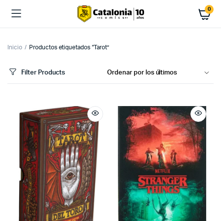
0
Inicio
Productos etiquetados “Tarot”
Filter Products
cio
cio
imo
ximo