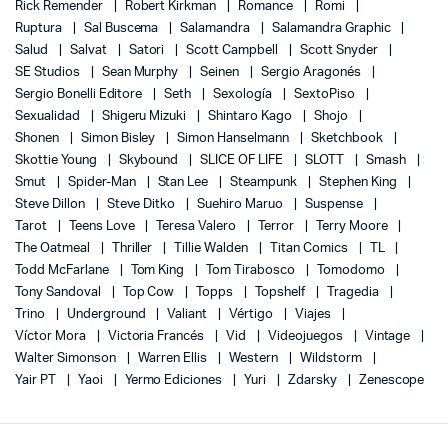
Rick Remender
Robert Kirkman
Romance
Romi
Ruptura
Sal Buscema
Salamandra
Salamandra Graphic
Salud
Salvat
Satori
Scott Campbell
Scott Snyder
SE Studios
Sean Murphy
Seinen
Sergio Aragonés
Sergio Bonelli Editore
Seth
Sexología
SextoPiso
Sexualidad
Shigeru Mizuki
Shintaro Kago
Shojo
Shonen
Simon Bisley
Simon Hanselmann
Sketchbook
Skottie Young
Skybound
SLICE OF LIFE
SLOTT
Smash
Smut
Spider-Man
Stan Lee
Steampunk
Stephen King
Steve Dillon
Steve Ditko
Suehiro Maruo
Suspense
Tarot
Teens Love
Teresa Valero
Terror
Terry Moore
The Oatmeal
Thriller
Tillie Walden
Titan Comics
TL
Todd McFarlane
Tom King
Tom Tirabosco
Tomodomo
Tony Sandoval
Top Cow
Topps
Topshelf
Tragedia
Trino
Underground
Valiant
Vértigo
Viajes
Víctor Mora
Victoria Francés
Vid
Videojuegos
Vintage
Walter Simonson
Warren Ellis
Western
Wildstorm
Yair PT
Yaoi
Yermo Ediciones
Yuri
Zdarsky
Zenescope