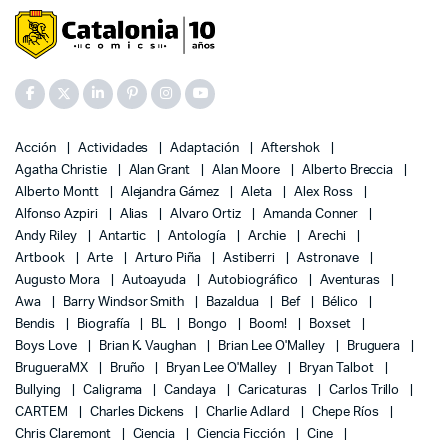
Acción
Actividades
Adaptación
Aftershok
Agatha Christie
Alan Grant
Alan Moore
Alberto Breccia
Alberto Montt
Alejandra Gámez
Aleta
Alex Ross
Alfonso Azpiri
Alias
Alvaro Ortiz
Amanda Conner
Andy Riley
Antartic
Antología
Archie
Arechi
Artbook
Arte
Arturo Piña
Astiberri
Astronave
Augusto Mora
Autoayuda
Autobiográfico
Aventuras
Awa
Barry Windsor Smith
Bazaldua
Bef
Bélico
Bendis
Biografía
BL
Bongo
Boom!
Boxset
Boys Love
Brian K. Vaughan
Brian Lee O'Malley
Bruguera
BrugueraMX
Bruño
Bryan Lee O'Malley
Bryan Talbot
Bullying
Caligrama
Candaya
Caricaturas
Carlos Trillo
CARTEM
Charles Dickens
Charlie Adlard
Chepe Ríos
Chris Claremont
Ciencia
Ciencia Ficción
Cine