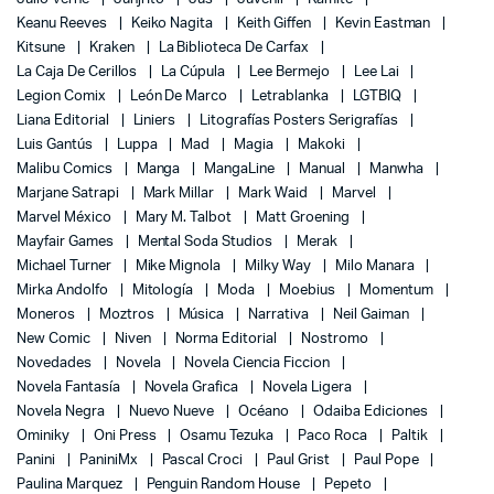
Keanu Reeves
Keiko Nagita
Keith Giffen
Kevin Eastman
Kitsune
Kraken
La Biblioteca De Carfax
La Caja De Cerillos
La Cúpula
Lee Bermejo
Lee Lai
Legion Comix
León De Marco
Letrablanka
LGTBIQ
Liana Editorial
Liniers
Litografías Posters Serigrafías
Luis Gantús
Luppa
Mad
Magia
Makoki
Malibu Comics
Manga
MangaLine
Manual
Manwha
Marjane Satrapi
Mark Millar
Mark Waid
Marvel
Marvel México
Mary M. Talbot
Matt Groening
Mayfair Games
Mental Soda Studios
Merak
Michael Turner
Mike Mignola
Milky Way
Milo Manara
Mirka Andolfo
Mitología
Moda
Moebius
Momentum
Moneros
Moztros
Música
Narrativa
Neil Gaiman
New Comic
Niven
Norma Editorial
Nostromo
Novedades
Novela
Novela Ciencia Ficcion
Novela Fantasía
Novela Grafica
Novela Ligera
Novela Negra
Nuevo Nueve
Océano
Odaiba Ediciones
Ominiky
Oni Press
Osamu Tezuka
Paco Roca
Paltik
Panini
PaniniMx
Pascal Croci
Paul Grist
Paul Pope
Paulina Marquez
Penguin Random House
Pepeto