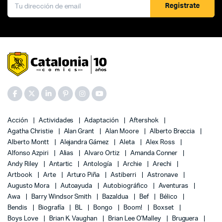
Registrate
Acción
Actividades
Adaptación
Aftershok
Agatha Christie
Alan Grant
Alan Moore
Alberto Breccia
Alberto Montt
Alejandra Gámez
Aleta
Alex Ross
Alfonso Azpiri
Alias
Alvaro Ortiz
Amanda Conner
Andy Riley
Antartic
Antología
Archie
Arechi
Artbook
Arte
Arturo Piña
Astiberri
Astronave
Augusto Mora
Autoayuda
Autobiográfico
Aventuras
Awa
Barry Windsor Smith
Bazaldua
Bef
Bélico
Bendis
Biografía
BL
Bongo
Boom!
Boxset
Boys Love
Brian K. Vaughan
Brian Lee O'Malley
Bruguera