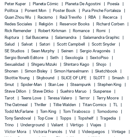
Peter Kuper
Planeta Cómic
Planeta De Agostini
Poesía
Política
Ponent Mon
Poster Book
Pura Pinche Fortaleza
Quan Zhou Wu
Racismo
Raúl Treviño
RBA
Recerca
Redes Sociales
Religión
Reservoir Books
Richard Corben
Rick Remender
Robert Kirkman
Romance
Romi
Ruptura
Sal Buscema
Salamandra
Salamandra Graphic
Salud
Salvat
Satori
Scott Campbell
Scott Snyder
SE Studios
Sean Murphy
Seinen
Sergio Aragonés
Sergio Bonelli Editore
Seth
Sexología
SextoPiso
Sexualidad
Shigeru Mizuki
Shintaro Kago
Shojo
Shonen
Simon Bisley
Simon Hanselmann
Sketchbook
Skottie Young
Skybound
SLICE OF LIFE
SLOTT
Smash
Smut
Spider-Man
Stan Lee
Steampunk
Stephen King
Steve Dillon
Steve Ditko
Suehiro Maruo
Suspense
Tarot
Teens Love
Teresa Valero
Terror
Terry Moore
The Oatmeal
Thriller
Tillie Walden
Titan Comics
TL
Todd McFarlane
Tom King
Tom Tirabosco
Tomodomo
Tony Sandoval
Top Cow
Topps
Topshelf
Tragedia
Trino
Underground
Valiant
Vértigo
Viajes
Víctor Mora
Victoria Francés
Vid
Videojuegos
Vintage