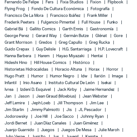
Fernando De Felipe
Fers
Fixia Studios
Fixion
Flipbook
Flying Frog
Fondo De Cultura Económica
Fotografía
Francisco De La Mora
Francisco Ibáñez
Frank Miller
Frederik Peeters
Fulgencio Pimentel
Full House
Funko
Gabriel Bá
Gallito Comics
Garth Ennis
Gastronomía
George Perez
Gerard Way
Germán Butze
Glénat
Gore
Grant Morrison
Gredos
Greg Capullo
Greg Rucka
Guido Crepax
Guy Delisle
H.G. Santarriaga
H.P. Lovecraft
Hanna Barbera
Harem
Hayao Miyazaki
Hentai
Hideshi Hino
Hill House Comics
Histórico
Historietas Hidrocalidas
Horacio Altuna
Horax
Horror
Hugo Pratt
Humor
Humor Negro
Idw
Ilarión
Image
Infantil
Inio Asano
Instituto Cultural De León
Isekai
Ivrea
Izdení D. Esquivel
Jack Kirby
Jaime Hernandez
Jan
Jason
Jean Giraud (Moebius)
Jean Webster
Jeff Lemire
Jeph Loeb
Jill Thompson
Jim Lee
Jim Starlin
Jimmy Palmiotti
Jis
JL Pescador
Jodorowsky
Joe Hill
Joe Sacco
Johnny Ryan
Jordi Bernet
Juan Díaz Canales
Juan Giménez
Juanjo Guarnido
Juegos
Juegos De Mesa
Julie Maroh
Julio Verne
Junji Ito
Jus
Juvenil
Kamite