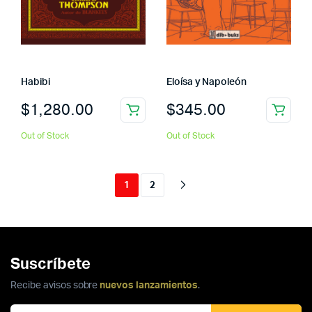
Habibi
Eloísa y Napoleón
$
1,280.00
$
345.00
Out of Stock
Out of Stock
1
2
Suscríbete
Recibe avisos sobre
nuevos lanzamientos
.