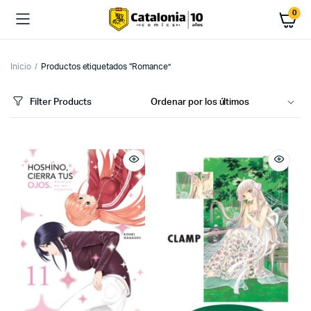
0
Inicio
Productos etiquetados “Romance”
Filter Products
cio
cio
imo
ximo