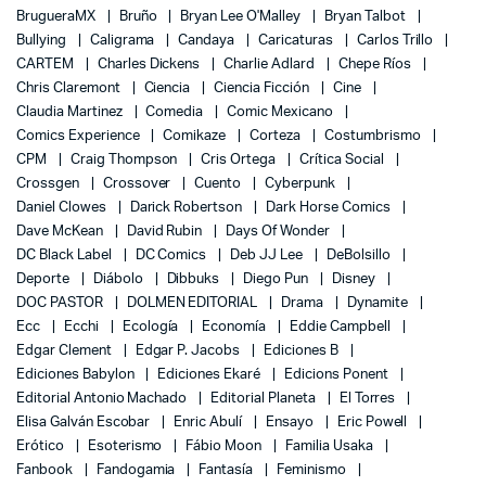
BrugueraMX
Bruño
Bryan Lee O'Malley
Bryan Talbot
Bullying
Caligrama
Candaya
Caricaturas
Carlos Trillo
CARTEM
Charles Dickens
Charlie Adlard
Chepe Ríos
Chris Claremont
Ciencia
Ciencia Ficción
Cine
Claudia Martinez
Comedia
Comic Mexicano
Comics Experience
Comikaze
Corteza
Costumbrismo
CPM
Craig Thompson
Cris Ortega
Crítica Social
Crossgen
Crossover
Cuento
Cyberpunk
Daniel Clowes
Darick Robertson
Dark Horse Comics
Dave McKean
David Rubin
Days Of Wonder
DC Black Label
DC Comics
Deb JJ Lee
DeBolsillo
Deporte
Diábolo
Dibbuks
Diego Pun
Disney
DOC PASTOR
DOLMEN EDITORIAL
Drama
Dynamite
Ecc
Ecchi
Ecología
Economía
Eddie Campbell
Edgar Clement
Edgar P. Jacobs
Ediciones B
Ediciones Babylon
Ediciones Ekaré
Edicions Ponent
Editorial Antonio Machado
Editorial Planeta
El Torres
Elisa Galván Escobar
Enric Abulí
Ensayo
Eric Powell
Erótico
Esoterismo
Fábio Moon
Familia Usaka
Fanbook
Fandogamia
Fantasía
Feminismo