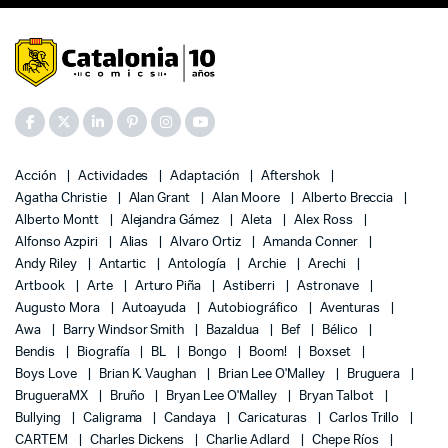
Acción
Actividades
Adaptación
Aftershok
Agatha Christie
Alan Grant
Alan Moore
Alberto Breccia
Alberto Montt
Alejandra Gámez
Aleta
Alex Ross
Alfonso Azpiri
Alias
Alvaro Ortiz
Amanda Conner
Andy Riley
Antartic
Antología
Archie
Arechi
Artbook
Arte
Arturo Piña
Astiberri
Astronave
Augusto Mora
Autoayuda
Autobiográfico
Aventuras
Awa
Barry Windsor Smith
Bazaldua
Bef
Bélico
Bendis
Biografía
BL
Bongo
Boom!
Boxset
Boys Love
Brian K. Vaughan
Brian Lee O'Malley
Bruguera
BrugueraMX
Bruño
Bryan Lee O'Malley
Bryan Talbot
Bullying
Caligrama
Candaya
Caricaturas
Carlos Trillo
CARTEM
Charles Dickens
Charlie Adlard
Chepe Ríos