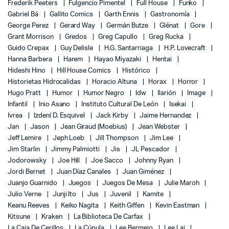
Frederik Peeters
Fulgencio Pimentel
Full House
Funko
Gabriel Bá
Gallito Comics
Garth Ennis
Gastronomía
George Perez
Gerard Way
Germán Butze
Glénat
Gore
Grant Morrison
Gredos
Greg Capullo
Greg Rucka
Guido Crepax
Guy Delisle
H.G. Santarriaga
H.P. Lovecraft
Hanna Barbera
Harem
Hayao Miyazaki
Hentai
Hideshi Hino
Hill House Comics
Histórico
Historietas Hidrocalidas
Horacio Altuna
Horax
Horror
Hugo Pratt
Humor
Humor Negro
Idw
Ilarión
Image
Infantil
Inio Asano
Instituto Cultural De León
Isekai
Ivrea
Izdení D. Esquivel
Jack Kirby
Jaime Hernandez
Jan
Jason
Jean Giraud (Moebius)
Jean Webster
Jeff Lemire
Jeph Loeb
Jill Thompson
Jim Lee
Jim Starlin
Jimmy Palmiotti
Jis
JL Pescador
Jodorowsky
Joe Hill
Joe Sacco
Johnny Ryan
Jordi Bernet
Juan Díaz Canales
Juan Giménez
Juanjo Guarnido
Juegos
Juegos De Mesa
Julie Maroh
Julio Verne
Junji Ito
Jus
Juvenil
Kamite
Keanu Reeves
Keiko Nagita
Keith Giffen
Kevin Eastman
Kitsune
Kraken
La Biblioteca De Carfax
La Caja De Cerillos
La Cúpula
Lee Bermejo
Lee Lai