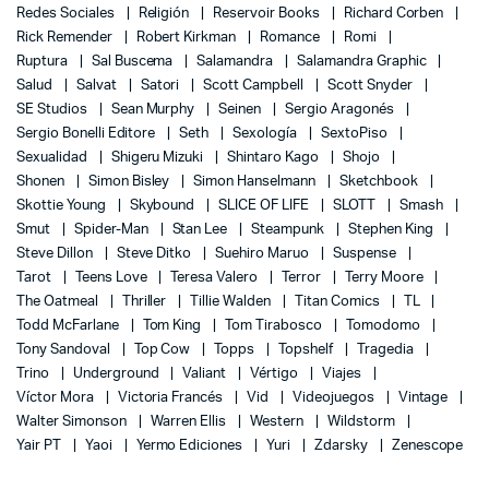
Redes Sociales
Religión
Reservoir Books
Richard Corben
Rick Remender
Robert Kirkman
Romance
Romi
Ruptura
Sal Buscema
Salamandra
Salamandra Graphic
Salud
Salvat
Satori
Scott Campbell
Scott Snyder
SE Studios
Sean Murphy
Seinen
Sergio Aragonés
Sergio Bonelli Editore
Seth
Sexología
SextoPiso
Sexualidad
Shigeru Mizuki
Shintaro Kago
Shojo
Shonen
Simon Bisley
Simon Hanselmann
Sketchbook
Skottie Young
Skybound
SLICE OF LIFE
SLOTT
Smash
Smut
Spider-Man
Stan Lee
Steampunk
Stephen King
Steve Dillon
Steve Ditko
Suehiro Maruo
Suspense
Tarot
Teens Love
Teresa Valero
Terror
Terry Moore
The Oatmeal
Thriller
Tillie Walden
Titan Comics
TL
Todd McFarlane
Tom King
Tom Tirabosco
Tomodomo
Tony Sandoval
Top Cow
Topps
Topshelf
Tragedia
Trino
Underground
Valiant
Vértigo
Viajes
Víctor Mora
Victoria Francés
Vid
Videojuegos
Vintage
Walter Simonson
Warren Ellis
Western
Wildstorm
Yair PT
Yaoi
Yermo Ediciones
Yuri
Zdarsky
Zenescope