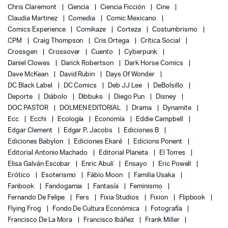
Chris Claremont
Ciencia
Ciencia Ficción
Cine
Claudia Martinez
Comedia
Comic Mexicano
Comics Experience
Comikaze
Corteza
Costumbrismo
CPM
Craig Thompson
Cris Ortega
Crítica Social
Crossgen
Crossover
Cuento
Cyberpunk
Daniel Clowes
Darick Robertson
Dark Horse Comics
Dave McKean
David Rubin
Days Of Wonder
DC Black Label
DC Comics
Deb JJ Lee
DeBolsillo
Deporte
Diábolo
Dibbuks
Diego Pun
Disney
DOC PASTOR
DOLMEN EDITORIAL
Drama
Dynamite
Ecc
Ecchi
Ecología
Economía
Eddie Campbell
Edgar Clement
Edgar P. Jacobs
Ediciones B
Ediciones Babylon
Ediciones Ekaré
Edicions Ponent
Editorial Antonio Machado
Editorial Planeta
El Torres
Elisa Galván Escobar
Enric Abulí
Ensayo
Eric Powell
Erótico
Esoterismo
Fábio Moon
Familia Usaka
Fanbook
Fandogamia
Fantasía
Feminismo
Fernando De Felipe
Fers
Fixia Studios
Fixion
Flipbook
Flying Frog
Fondo De Cultura Económica
Fotografía
Francisco De La Mora
Francisco Ibáñez
Frank Miller