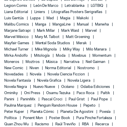
Legion Comix
León De Marco
Letrablanka
LGTBIQ
Liana Editorial
Liniers
Litografías Posters Serigrafías
Luis Gantús
Luppa
Mad
Magia
Makoki
Malibu Comics
Manga
MangaLine
Manual
Manwha
Marjane Satrapi
Mark Millar
Mark Waid
Marvel
Marvel México
Mary M. Talbot
Matt Groening
Mayfair Games
Mental Soda Studios
Merak
Michael Turner
Mike Mignola
Milky Way
Milo Manara
Mirka Andolfo
Mitología
Moda
Moebius
Momentum
Moneros
Moztros
Música
Narrativa
Neil Gaiman
New Comic
Niven
Norma Editorial
Nostromo
Novedades
Novela
Novela Ciencia Ficcion
Novela Fantasía
Novela Grafica
Novela Ligera
Novela Negra
Nuevo Nueve
Océano
Odaiba Ediciones
Ominiky
Oni Press
Osamu Tezuka
Paco Roca
Paltik
Panini
PaniniMx
Pascal Croci
Paul Grist
Paul Pope
Paulina Marquez
Penguin Random House
Pepeto
Peter Kuper
Planeta Cómic
Planeta De Agostini
Poesía
Política
Ponent Mon
Poster Book
Pura Pinche Fortaleza
Quan Zhou Wu
Racismo
Raúl Treviño
RBA
Recerca