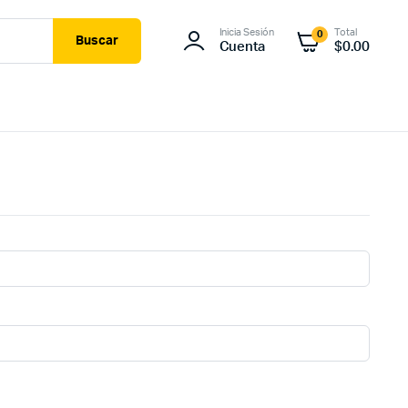
Inicia Sesión
Total
0
Buscar
Cuenta
$
0.00