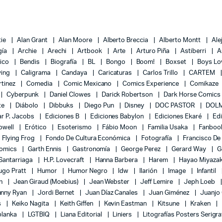
tie
Alan Grant
Alan Moore
Alberto Breccia
Alberto Montt
Ale
gía
Archie
Arechi
Artbook
Arte
Arturo Piña
Astiberri
A
lico
Bendis
Biografía
BL
Bongo
Boom!
Boxset
Boys L
ying
Caligrama
Candaya
Caricaturas
Carlos Trillo
CARTEM
rtinez
Comedia
Comic Mexicano
Comics Experience
Comikaze
Cyberpunk
Daniel Clowes
Darick Robertson
Dark Horse Comics
te
Diábolo
Dibbuks
Diego Pun
Disney
DOC PASTOR
DOLM
r P. Jacobs
Ediciones B
Ediciones Babylon
Ediciones Ekaré
Ed
Powell
Erótico
Esoterismo
Fábio Moon
Familia Usaka
Fanboo
Flying Frog
Fondo De Cultura Económica
Fotografía
Francisco De
Comics
Garth Ennis
Gastronomía
George Perez
Gerard Way
G
 Santarriaga
H.P. Lovecraft
Hanna Barbera
Harem
Hayao Miyaza
ugo Pratt
Humor
Humor Negro
Idw
Ilarión
Image
Infantil
on
Jean Giraud (Moebius)
Jean Webster
Jeff Lemire
Jeph Loeb
hnny Ryan
Jordi Bernet
Juan Díaz Canales
Juan Giménez
Juanjo
s
Keiko Nagita
Keith Giffen
Kevin Eastman
Kitsune
Kraken
blanka
LGTBIQ
Liana Editorial
Liniers
Litografías Posters Serigra