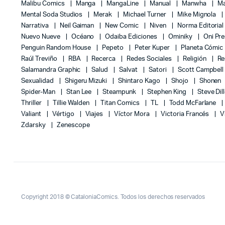
Malibu Comics
Manga
MangaLine
Manual
Manwha
Ma
Mental Soda Studios
Merak
Michael Turner
Mike Mignola
Narrativa
Neil Gaiman
New Comic
Niven
Norma Editoria
Nuevo Nueve
Océano
Odaiba Ediciones
Ominiky
Oni Pr
Penguin Random House
Pepeto
Peter Kuper
Planeta Cómic
Raúl Treviño
RBA
Recerca
Redes Sociales
Religión
Re
Salamandra Graphic
Salud
Salvat
Satori
Scott Campbel
Sexualidad
Shigeru Mizuki
Shintaro Kago
Shojo
Shonen
Spider-Man
Stan Lee
Steampunk
Stephen King
Steve Dil
Thriller
Tillie Walden
Titan Comics
TL
Todd McFarlane
Valiant
Vértigo
Viajes
Víctor Mora
Victoria Francés
V
Zdarsky
Zenescope
Copyright 2018 © CataloniaComics. Todos los derechos reservados