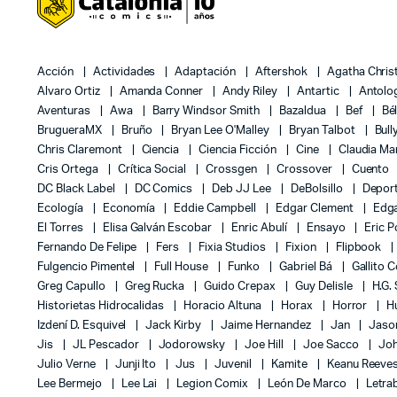
Acción
Actividades
Adaptación
Aftershok
Agatha Chris
Alvaro Ortiz
Amanda Conner
Andy Riley
Antartic
Antolo
Aventuras
Awa
Barry Windsor Smith
Bazaldua
Bef
Bé
BrugueraMX
Bruño
Bryan Lee O'Malley
Bryan Talbot
Bull
Chris Claremont
Ciencia
Ciencia Ficción
Cine
Claudia Ma
Cris Ortega
Crítica Social
Crossgen
Crossover
Cuento
DC Black Label
DC Comics
Deb JJ Lee
DeBolsillo
Depor
Ecología
Economía
Eddie Campbell
Edgar Clement
Edga
El Torres
Elisa Galván Escobar
Enric Abulí
Ensayo
Eric 
Fernando De Felipe
Fers
Fixia Studios
Fixion
Flipbook
Fulgencio Pimentel
Full House
Funko
Gabriel Bá
Gallito 
Greg Capullo
Greg Rucka
Guido Crepax
Guy Delisle
H.G.
Historietas Hidrocalidas
Horacio Altuna
Horax
Horror
H
Izdení D. Esquivel
Jack Kirby
Jaime Hernandez
Jan
Jas
Jis
JL Pescador
Jodorowsky
Joe Hill
Joe Sacco
Jo
Julio Verne
Junji Ito
Jus
Juvenil
Kamite
Keanu Reeve
Lee Bermejo
Lee Lai
Legion Comix
León De Marco
Letra