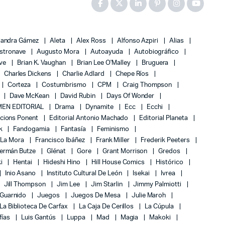
jandra Gámez
Aleta
Alex Ross
Alfonso Azpiri
Alias
stronave
Augusto Mora
Autoayuda
Autobiográfico
ove
Brian K. Vaughan
Brian Lee O'Malley
Bruguera
Charles Dickens
Charlie Adlard
Chepe Ríos
Corteza
Costumbrismo
CPM
Craig Thompson
Dave McKean
David Rubin
Days Of Wonder
EN EDITORIAL
Drama
Dynamite
Ecc
Ecchi
icions Ponent
Editorial Antonio Machado
Editorial Planeta
k
Fandogamia
Fantasía
Feminismo
 La Mora
Francisco Ibáñez
Frank Miller
Frederik Peeters
ermán Butze
Glénat
Gore
Grant Morrison
Gredos
ki
Hentai
Hideshi Hino
Hill House Comics
Histórico
Inio Asano
Instituto Cultural De León
Isekai
Ivrea
Jill Thompson
Jim Lee
Jim Starlin
Jimmy Palmiotti
 Guarnido
Juegos
Juegos De Mesa
Julie Maroh
La Biblioteca De Carfax
La Caja De Cerillos
La Cúpula
fías
Luis Gantús
Luppa
Mad
Magia
Makoki