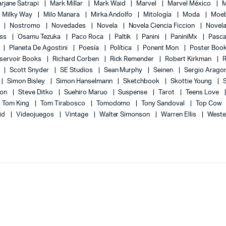
rjane Satrapi
Mark Millar
Mark Waid
Marvel
Marvel México
M
Milky Way
Milo Manara
Mirka Andolfo
Mitología
Moda
Moe
l
Nostromo
Novedades
Novela
Novela Ciencia Ficcion
Novela
ess
Osamu Tezuka
Paco Roca
Paltik
Panini
PaniniMx
Pasca
Planeta De Agostini
Poesía
Política
Ponent Mon
Poster Boo
servoir Books
Richard Corben
Rick Remender
Robert Kirkman
l
Scott Snyder
SE Studios
Sean Murphy
Seinen
Sergio Arago
Simon Bisley
Simon Hanselmann
Sketchbook
Skottie Young
lon
Steve Ditko
Suehiro Maruo
Suspense
Tarot
Teens Love
Tom King
Tom Tirabosco
Tomodomo
Tony Sandoval
Top Cow
id
Videojuegos
Vintage
Walter Simonson
Warren Ellis
Weste