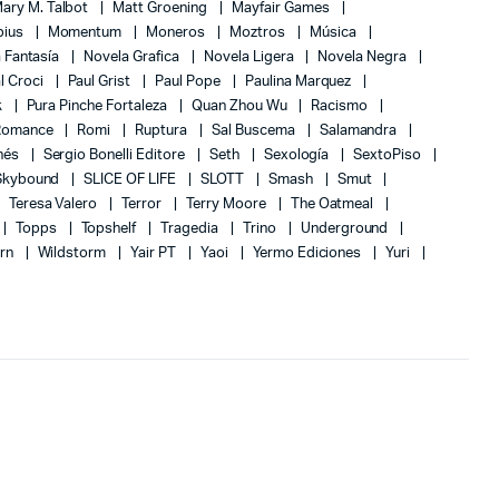
ary M. Talbot
Matt Groening
Mayfair Games
bius
Momentum
Moneros
Moztros
Música
 Fantasía
Novela Grafica
Novela Ligera
Novela Negra
l Croci
Paul Grist
Paul Pope
Paulina Marquez
k
Pura Pinche Fortaleza
Quan Zhou Wu
Racismo
Romance
Romi
Ruptura
Sal Buscema
Salamandra
nés
Sergio Bonelli Editore
Seth
Sexología
SextoPiso
Skybound
SLICE OF LIFE
SLOTT
Smash
Smut
Teresa Valero
Terror
Terry Moore
The Oatmeal
Topps
Topshelf
Tragedia
Trino
Underground
rn
Wildstorm
Yair PT
Yaoi
Yermo Ediciones
Yuri