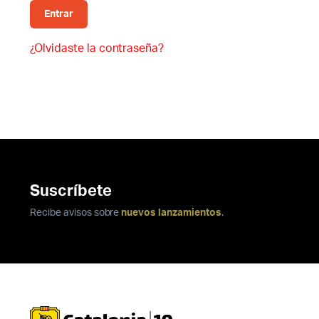
Entrar
¿Olvidaste la contraseña?
Suscríbete
Recibe avisos sobre
nuevos lanzamientos
.