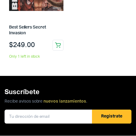
Best Sellers Secret
Invasion
$
249.00
Only 1 left in stock
Suscríbete
Recibe avisos sobre
nuevos lanzamientos
.
Registrate