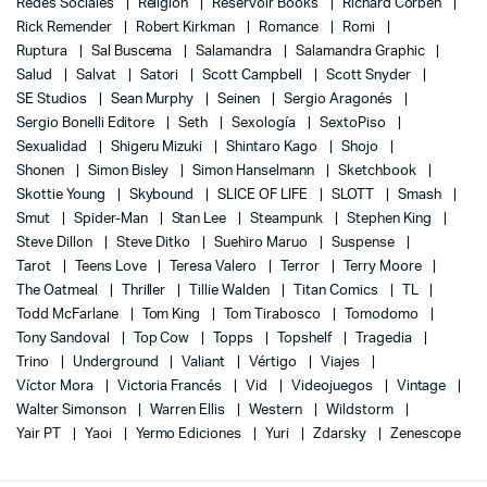
Redes Sociales
Religión
Reservoir Books
Richard Corben
Rick Remender
Robert Kirkman
Romance
Romi
Ruptura
Sal Buscema
Salamandra
Salamandra Graphic
Salud
Salvat
Satori
Scott Campbell
Scott Snyder
SE Studios
Sean Murphy
Seinen
Sergio Aragonés
Sergio Bonelli Editore
Seth
Sexología
SextoPiso
Sexualidad
Shigeru Mizuki
Shintaro Kago
Shojo
Shonen
Simon Bisley
Simon Hanselmann
Sketchbook
Skottie Young
Skybound
SLICE OF LIFE
SLOTT
Smash
Smut
Spider-Man
Stan Lee
Steampunk
Stephen King
Steve Dillon
Steve Ditko
Suehiro Maruo
Suspense
Tarot
Teens Love
Teresa Valero
Terror
Terry Moore
The Oatmeal
Thriller
Tillie Walden
Titan Comics
TL
Todd McFarlane
Tom King
Tom Tirabosco
Tomodomo
Tony Sandoval
Top Cow
Topps
Topshelf
Tragedia
Trino
Underground
Valiant
Vértigo
Viajes
Víctor Mora
Victoria Francés
Vid
Videojuegos
Vintage
Walter Simonson
Warren Ellis
Western
Wildstorm
Yair PT
Yaoi
Yermo Ediciones
Yuri
Zdarsky
Zenescope