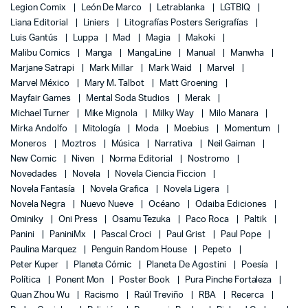
Legion Comix
León De Marco
Letrablanka
LGTBIQ
Liana Editorial
Liniers
Litografías Posters Serigrafías
Luis Gantús
Luppa
Mad
Magia
Makoki
Malibu Comics
Manga
MangaLine
Manual
Manwha
Marjane Satrapi
Mark Millar
Mark Waid
Marvel
Marvel México
Mary M. Talbot
Matt Groening
Mayfair Games
Mental Soda Studios
Merak
Michael Turner
Mike Mignola
Milky Way
Milo Manara
Mirka Andolfo
Mitología
Moda
Moebius
Momentum
Moneros
Moztros
Música
Narrativa
Neil Gaiman
New Comic
Niven
Norma Editorial
Nostromo
Novedades
Novela
Novela Ciencia Ficcion
Novela Fantasía
Novela Grafica
Novela Ligera
Novela Negra
Nuevo Nueve
Océano
Odaiba Ediciones
Ominiky
Oni Press
Osamu Tezuka
Paco Roca
Paltik
Panini
PaniniMx
Pascal Croci
Paul Grist
Paul Pope
Paulina Marquez
Penguin Random House
Pepeto
Peter Kuper
Planeta Cómic
Planeta De Agostini
Poesía
Política
Ponent Mon
Poster Book
Pura Pinche Fortaleza
Quan Zhou Wu
Racismo
Raúl Treviño
RBA
Recerca