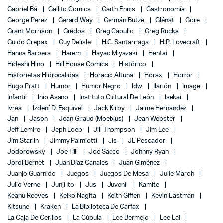
Gabriel Bá
Gallito Comics
Garth Ennis
Gastronomía
George Perez
Gerard Way
Germán Butze
Glénat
Gore
Grant Morrison
Gredos
Greg Capullo
Greg Rucka
Guido Crepax
Guy Delisle
H.G. Santarriaga
H.P. Lovecraft
Hanna Barbera
Harem
Hayao Miyazaki
Hentai
Hideshi Hino
Hill House Comics
Histórico
Historietas Hidrocalidas
Horacio Altuna
Horax
Horror
Hugo Pratt
Humor
Humor Negro
Idw
Ilarión
Image
Infantil
Inio Asano
Instituto Cultural De León
Isekai
Ivrea
Izdení D. Esquivel
Jack Kirby
Jaime Hernandez
Jan
Jason
Jean Giraud (Moebius)
Jean Webster
Jeff Lemire
Jeph Loeb
Jill Thompson
Jim Lee
Jim Starlin
Jimmy Palmiotti
Jis
JL Pescador
Jodorowsky
Joe Hill
Joe Sacco
Johnny Ryan
Jordi Bernet
Juan Díaz Canales
Juan Giménez
Juanjo Guarnido
Juegos
Juegos De Mesa
Julie Maroh
Julio Verne
Junji Ito
Jus
Juvenil
Kamite
Keanu Reeves
Keiko Nagita
Keith Giffen
Kevin Eastman
Kitsune
Kraken
La Biblioteca De Carfax
La Caja De Cerillos
La Cúpula
Lee Bermejo
Lee Lai