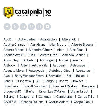
Acción
Actividades
Adaptación
Aftershok
Agatha Christie
Alan Grant
Alan Moore
Alberto Breccia
Alberto Montt
Alejandra Gámez
Aleta
Alex Ross
Alfonso Azpiri
Alias
Alvaro Ortiz
Amanda Conner
Andy Riley
Antartic
Antología
Archie
Arechi
Artbook
Arte
Arturo Piña
Astiberri
Astronave
Augusto Mora
Autoayuda
Autobiográfico
Aventuras
Awa
Barry Windsor Smith
Bazaldua
Bef
Bélico
Bendis
Biografía
BL
Bongo
Boom!
Boxset
Boys Love
Brian K. Vaughan
Brian Lee O'Malley
Bruguera
BrugueraMX
Bruño
Bryan Lee O'Malley
Bryan Talbot
Bullying
Caligrama
Candaya
Caricaturas
Carlos Trillo
CARTEM
Charles Dickens
Charlie Adlard
Chepe Ríos