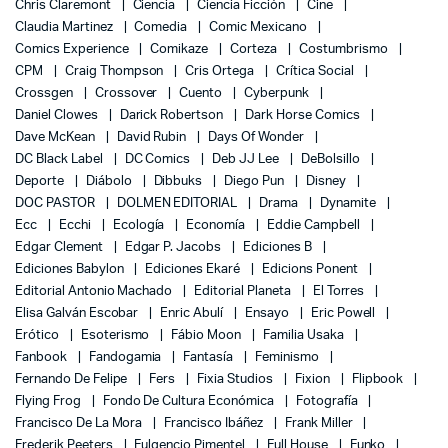
Chris Claremont
Ciencia
Ciencia Ficción
Cine
Claudia Martinez
Comedia
Comic Mexicano
Comics Experience
Comikaze
Corteza
Costumbrismo
CPM
Craig Thompson
Cris Ortega
Crítica Social
Crossgen
Crossover
Cuento
Cyberpunk
Daniel Clowes
Darick Robertson
Dark Horse Comics
Dave McKean
David Rubin
Days Of Wonder
DC Black Label
DC Comics
Deb JJ Lee
DeBolsillo
Deporte
Diábolo
Dibbuks
Diego Pun
Disney
DOC PASTOR
DOLMEN EDITORIAL
Drama
Dynamite
Ecc
Ecchi
Ecología
Economía
Eddie Campbell
Edgar Clement
Edgar P. Jacobs
Ediciones B
Ediciones Babylon
Ediciones Ekaré
Edicions Ponent
Editorial Antonio Machado
Editorial Planeta
El Torres
Elisa Galván Escobar
Enric Abulí
Ensayo
Eric Powell
Erótico
Esoterismo
Fábio Moon
Familia Usaka
Fanbook
Fandogamia
Fantasía
Feminismo
Fernando De Felipe
Fers
Fixia Studios
Fixion
Flipbook
Flying Frog
Fondo De Cultura Económica
Fotografía
Francisco De La Mora
Francisco Ibáñez
Frank Miller
Frederik Peeters
Fulgencio Pimentel
Full House
Funko