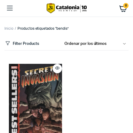
0
Inicio
Productos etiquetados “bendis”
Filter Products
cio
cio
imo
ximo