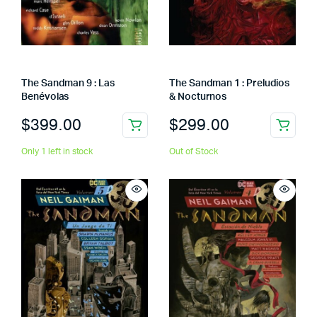
The Sandman 9 : Las
The Sandman 1 : Preludios
Benévolas
& Nocturnos
$
399.00
$
299.00
Only 1 left in stock
Out of Stock