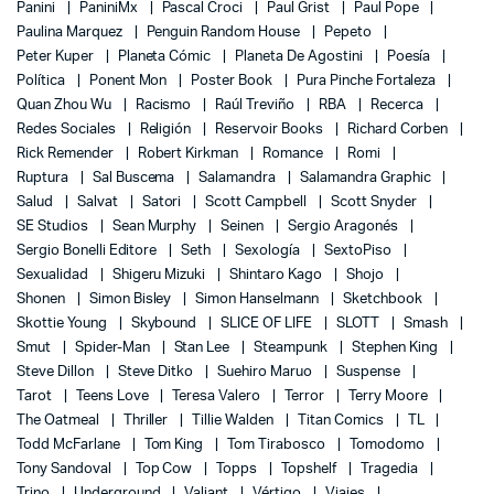
Panini
PaniniMx
Pascal Croci
Paul Grist
Paul Pope
Paulina Marquez
Penguin Random House
Pepeto
Peter Kuper
Planeta Cómic
Planeta De Agostini
Poesía
Política
Ponent Mon
Poster Book
Pura Pinche Fortaleza
Quan Zhou Wu
Racismo
Raúl Treviño
RBA
Recerca
Redes Sociales
Religión
Reservoir Books
Richard Corben
Rick Remender
Robert Kirkman
Romance
Romi
Ruptura
Sal Buscema
Salamandra
Salamandra Graphic
Salud
Salvat
Satori
Scott Campbell
Scott Snyder
SE Studios
Sean Murphy
Seinen
Sergio Aragonés
Sergio Bonelli Editore
Seth
Sexología
SextoPiso
Sexualidad
Shigeru Mizuki
Shintaro Kago
Shojo
Shonen
Simon Bisley
Simon Hanselmann
Sketchbook
Skottie Young
Skybound
SLICE OF LIFE
SLOTT
Smash
Smut
Spider-Man
Stan Lee
Steampunk
Stephen King
Steve Dillon
Steve Ditko
Suehiro Maruo
Suspense
Tarot
Teens Love
Teresa Valero
Terror
Terry Moore
The Oatmeal
Thriller
Tillie Walden
Titan Comics
TL
Todd McFarlane
Tom King
Tom Tirabosco
Tomodomo
Tony Sandoval
Top Cow
Topps
Topshelf
Tragedia
Trino
Underground
Valiant
Vértigo
Viajes