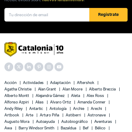
Recibe avisos sobre
nuevos lanzamientos
.
Registrate
Acción
Actividades
Adaptación
Aftershok
Agatha Christie
Alan Grant
Alan Moore
Alberto Breccia
Alberto Montt
Alejandra Gámez
Aleta
Alex Ross
Alfonso Azpiri
Alias
Alvaro Ortiz
Amanda Conner
Andy Riley
Antartic
Antología
Archie
Arechi
Artbook
Arte
Arturo Piña
Astiberri
Astronave
Augusto Mora
Autoayuda
Autobiográfico
Aventuras
Awa
Barry Windsor Smith
Bazaldua
Bef
Bélico