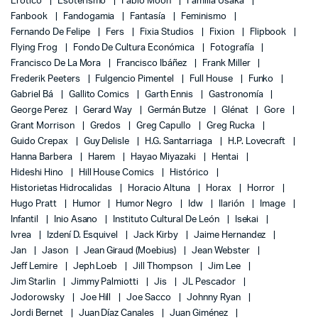
Erótico
Esoterismo
Fábio Moon
Familia Usaka
Fanbook
Fandogamia
Fantasía
Feminismo
Fernando De Felipe
Fers
Fixia Studios
Fixion
Flipbook
Flying Frog
Fondo De Cultura Económica
Fotografía
Francisco De La Mora
Francisco Ibáñez
Frank Miller
Frederik Peeters
Fulgencio Pimentel
Full House
Funko
Gabriel Bá
Gallito Comics
Garth Ennis
Gastronomía
George Perez
Gerard Way
Germán Butze
Glénat
Gore
Grant Morrison
Gredos
Greg Capullo
Greg Rucka
Guido Crepax
Guy Delisle
H.G. Santarriaga
H.P. Lovecraft
Hanna Barbera
Harem
Hayao Miyazaki
Hentai
Hideshi Hino
Hill House Comics
Histórico
Historietas Hidrocalidas
Horacio Altuna
Horax
Horror
Hugo Pratt
Humor
Humor Negro
Idw
Ilarión
Image
Infantil
Inio Asano
Instituto Cultural De León
Isekai
Ivrea
Izdení D. Esquivel
Jack Kirby
Jaime Hernandez
Jan
Jason
Jean Giraud (Moebius)
Jean Webster
Jeff Lemire
Jeph Loeb
Jill Thompson
Jim Lee
Jim Starlin
Jimmy Palmiotti
Jis
JL Pescador
Jodorowsky
Joe Hill
Joe Sacco
Johnny Ryan
Jordi Bernet
Juan Díaz Canales
Juan Giménez