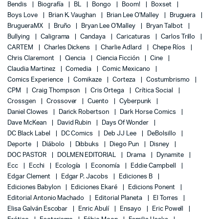
Bendis
Biografía
BL
Bongo
Boom!
Boxset
Boys Love
Brian K. Vaughan
Brian Lee O'Malley
Bruguera
BrugueraMX
Bruño
Bryan Lee O'Malley
Bryan Talbot
Bullying
Caligrama
Candaya
Caricaturas
Carlos Trillo
CARTEM
Charles Dickens
Charlie Adlard
Chepe Ríos
Chris Claremont
Ciencia
Ciencia Ficción
Cine
Claudia Martinez
Comedia
Comic Mexicano
Comics Experience
Comikaze
Corteza
Costumbrismo
CPM
Craig Thompson
Cris Ortega
Crítica Social
Crossgen
Crossover
Cuento
Cyberpunk
Daniel Clowes
Darick Robertson
Dark Horse Comics
Dave McKean
David Rubin
Days Of Wonder
DC Black Label
DC Comics
Deb JJ Lee
DeBolsillo
Deporte
Diábolo
Dibbuks
Diego Pun
Disney
DOC PASTOR
DOLMEN EDITORIAL
Drama
Dynamite
Ecc
Ecchi
Ecología
Economía
Eddie Campbell
Edgar Clement
Edgar P. Jacobs
Ediciones B
Ediciones Babylon
Ediciones Ekaré
Edicions Ponent
Editorial Antonio Machado
Editorial Planeta
El Torres
Elisa Galván Escobar
Enric Abulí
Ensayo
Eric Powell