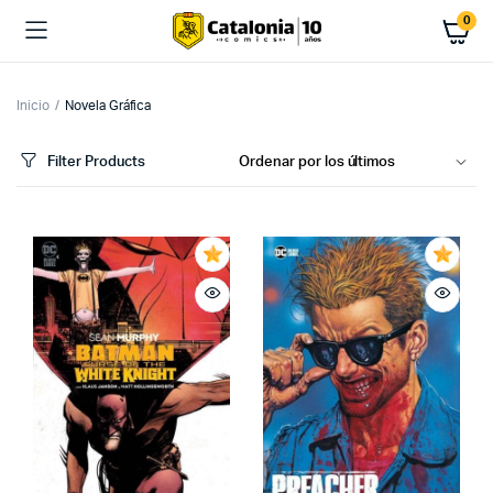
0
Inicio
Novela Gráfica
Filter Products
cio
cio
imo
ximo