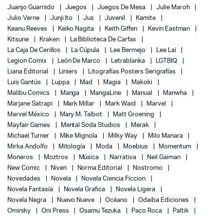
Juanjo Guarnido
Juegos
Juegos De Mesa
Julie Maroh
Julio Verne
Junji Ito
Jus
Juvenil
Kamite
Keanu Reeves
Keiko Nagita
Keith Giffen
Kevin Eastman
Kitsune
Kraken
La Biblioteca De Carfax
La Caja De Cerillos
La Cúpula
Lee Bermejo
Lee Lai
Legion Comix
León De Marco
Letrablanka
LGTBIQ
Liana Editorial
Liniers
Litografías Posters Serigrafías
Luis Gantús
Luppa
Mad
Magia
Makoki
Malibu Comics
Manga
MangaLine
Manual
Manwha
Marjane Satrapi
Mark Millar
Mark Waid
Marvel
Marvel México
Mary M. Talbot
Matt Groening
Mayfair Games
Mental Soda Studios
Merak
Michael Turner
Mike Mignola
Milky Way
Milo Manara
Mirka Andolfo
Mitología
Moda
Moebius
Momentum
Moneros
Moztros
Música
Narrativa
Neil Gaiman
New Comic
Niven
Norma Editorial
Nostromo
Novedades
Novela
Novela Ciencia Ficcion
Novela Fantasía
Novela Grafica
Novela Ligera
Novela Negra
Nuevo Nueve
Océano
Odaiba Ediciones
Ominiky
Oni Press
Osamu Tezuka
Paco Roca
Paltik