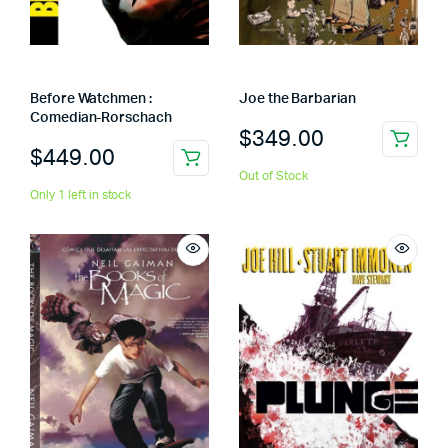
Before Watchmen :
Joe the Barbarian
Comedian-Rorschach
$
349.00
$
449.00
Out of Stock
Only 1 left in stock