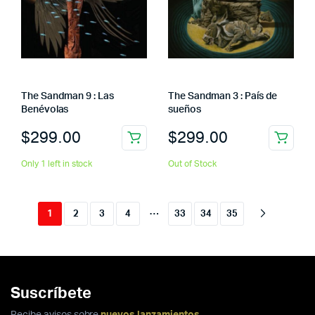
The Sandman 9 : Las
The Sandman 3 : País de
Benévolas
sueños
$
299.00
$
299.00
Only 1 left in stock
Out of Stock
…
1
2
3
4
33
34
35
Suscríbete