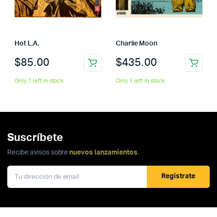
Hot L.A.
Charlie Moon
$
85.00
$
435.00
Only 1 left in stock
Only 1 left in stock
Suscríbete
Recibe avisos sobre
nuevos lanzamientos
.
Registrate