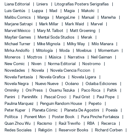
Liana Editorial
Liniers
Litografías Posters Serigrafías
Luis Gantús
Luppa
Mad
Magia
Makoki
Malibu Comics
Manga
MangaLine
Manual
Manwha
Marjane Satrapi
Mark Millar
Mark Waid
Marvel
Marvel México
Mary M. Talbot
Matt Groening
Mayfair Games
Mental Soda Studios
Merak
Michael Turner
Mike Mignola
Milky Way
Milo Manara
Mirka Andolfo
Mitología
Moda
Moebius
Momentum
Moneros
Moztros
Música
Narrativa
Neil Gaiman
New Comic
Niven
Norma Editorial
Nostromo
Novedades
Novela
Novela Ciencia Ficcion
Novela Fantasía
Novela Grafica
Novela Ligera
Novela Negra
Nuevo Nueve
Océano
Odaiba Ediciones
Ominiky
Oni Press
Osamu Tezuka
Paco Roca
Paltik
Panini
PaniniMx
Pascal Croci
Paul Grist
Paul Pope
Paulina Marquez
Penguin Random House
Pepeto
Peter Kuper
Planeta Cómic
Planeta De Agostini
Poesía
Política
Ponent Mon
Poster Book
Pura Pinche Fortaleza
Quan Zhou Wu
Racismo
Raúl Treviño
RBA
Recerca
Redes Sociales
Religión
Reservoir Books
Richard Corben