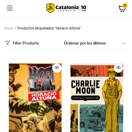
0
Inicio
Productos etiquetados “Horacio Altuna”
Filter Products
cio
cio
imo
ximo