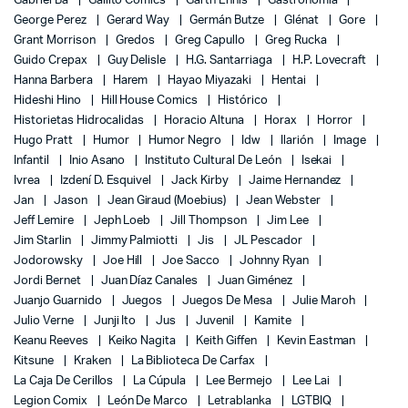
Gabriel Bá
Gallito Comics
Garth Ennis
Gastronomía
George Perez
Gerard Way
Germán Butze
Glénat
Gore
Grant Morrison
Gredos
Greg Capullo
Greg Rucka
Guido Crepax
Guy Delisle
H.G. Santarriaga
H.P. Lovecraft
Hanna Barbera
Harem
Hayao Miyazaki
Hentai
Hideshi Hino
Hill House Comics
Histórico
Historietas Hidrocalidas
Horacio Altuna
Horax
Horror
Hugo Pratt
Humor
Humor Negro
Idw
Ilarión
Image
Infantil
Inio Asano
Instituto Cultural De León
Isekai
Ivrea
Izdení D. Esquivel
Jack Kirby
Jaime Hernandez
Jan
Jason
Jean Giraud (Moebius)
Jean Webster
Jeff Lemire
Jeph Loeb
Jill Thompson
Jim Lee
Jim Starlin
Jimmy Palmiotti
Jis
JL Pescador
Jodorowsky
Joe Hill
Joe Sacco
Johnny Ryan
Jordi Bernet
Juan Díaz Canales
Juan Giménez
Juanjo Guarnido
Juegos
Juegos De Mesa
Julie Maroh
Julio Verne
Junji Ito
Jus
Juvenil
Kamite
Keanu Reeves
Keiko Nagita
Keith Giffen
Kevin Eastman
Kitsune
Kraken
La Biblioteca De Carfax
La Caja De Cerillos
La Cúpula
Lee Bermejo
Lee Lai
Legion Comix
León De Marco
Letrablanka
LGTBIQ