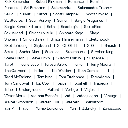
Rick Remender
Robert Kirkman
Romance
Romi
Ruptura
Sal Buscema
Salamandra
Salamandra Graphic
Salud
Salvat
Satori
Scott Campbell
Scott Snyder
SE Studios
Sean Murphy
Seinen
Sergio Aragonés
Sergio Bonelli Editore
Seth
Sexología
SextoPiso
Sexualidad
Shigeru Mizuki
Shintaro Kago
Shojo
Shonen
Simon Bisley
Simon Hanselmann
Sketchbook
Skottie Young
Skybound
SLICE OF LIFE
SLOTT
Smash
Smut
Spider-Man
Stan Lee
Steampunk
Stephen King
Steve Dillon
Steve Ditko
Suehiro Maruo
Suspense
Tarot
Teens Love
Teresa Valero
Terror
Terry Moore
The Oatmeal
Thriller
Tillie Walden
Titan Comics
TL
Todd McFarlane
Tom King
Tom Tirabosco
Tomodomo
Tony Sandoval
Top Cow
Topps
Topshelf
Tragedia
Trino
Underground
Valiant
Vértigo
Viajes
Víctor Mora
Victoria Francés
Vid
Videojuegos
Vintage
Walter Simonson
Warren Ellis
Western
Wildstorm
Yair PT
Yaoi
Yermo Ediciones
Yuri
Zdarsky
Zenescope