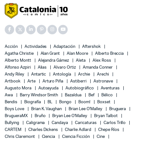
Acción
Actividades
Adaptación
Aftershok
Agatha Christie
Alan Grant
Alan Moore
Alberto Breccia
Alberto Montt
Alejandra Gámez
Aleta
Alex Ross
Alfonso Azpiri
Alias
Alvaro Ortiz
Amanda Conner
Andy Riley
Antartic
Antología
Archie
Arechi
Artbook
Arte
Arturo Piña
Astiberri
Astronave
Augusto Mora
Autoayuda
Autobiográfico
Aventuras
Awa
Barry Windsor Smith
Bazaldua
Bef
Bélico
Bendis
Biografía
BL
Bongo
Boom!
Boxset
Boys Love
Brian K. Vaughan
Brian Lee O'Malley
Bruguera
BrugueraMX
Bruño
Bryan Lee O'Malley
Bryan Talbot
Bullying
Caligrama
Candaya
Caricaturas
Carlos Trillo
CARTEM
Charles Dickens
Charlie Adlard
Chepe Ríos
Chris Claremont
Ciencia
Ciencia Ficción
Cine