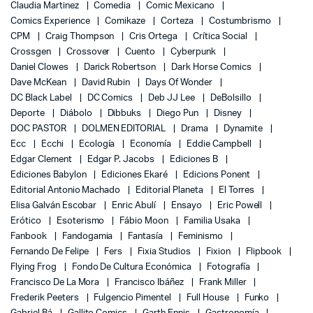
Claudia Martinez
Comedia
Comic Mexicano
Comics Experience
Comikaze
Corteza
Costumbrismo
CPM
Craig Thompson
Cris Ortega
Crítica Social
Crossgen
Crossover
Cuento
Cyberpunk
Daniel Clowes
Darick Robertson
Dark Horse Comics
Dave McKean
David Rubin
Days Of Wonder
DC Black Label
DC Comics
Deb JJ Lee
DeBolsillo
Deporte
Diábolo
Dibbuks
Diego Pun
Disney
DOC PASTOR
DOLMEN EDITORIAL
Drama
Dynamite
Ecc
Ecchi
Ecología
Economía
Eddie Campbell
Edgar Clement
Edgar P. Jacobs
Ediciones B
Ediciones Babylon
Ediciones Ekaré
Edicions Ponent
Editorial Antonio Machado
Editorial Planeta
El Torres
Elisa Galván Escobar
Enric Abulí
Ensayo
Eric Powell
Erótico
Esoterismo
Fábio Moon
Familia Usaka
Fanbook
Fandogamia
Fantasía
Feminismo
Fernando De Felipe
Fers
Fixia Studios
Fixion
Flipbook
Flying Frog
Fondo De Cultura Económica
Fotografía
Francisco De La Mora
Francisco Ibáñez
Frank Miller
Frederik Peeters
Fulgencio Pimentel
Full House
Funko