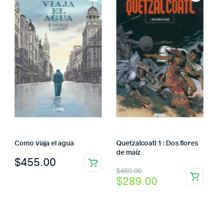
Como viaja el agua
Quetzalcoatl 1 : Dos flores
de maíz
$
455.00
El
El
$
450.00
$
289.00
precio
precio
original
actual