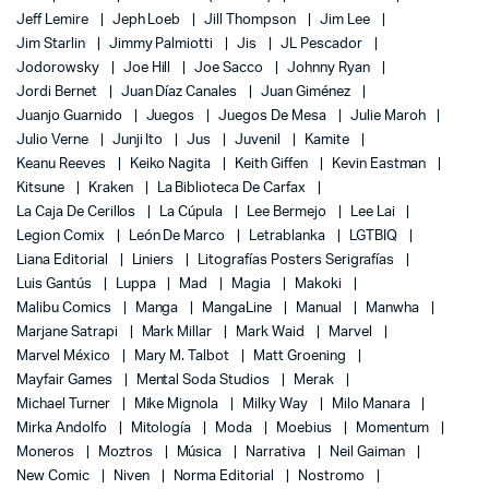
Jeff Lemire
Jeph Loeb
Jill Thompson
Jim Lee
Jim Starlin
Jimmy Palmiotti
Jis
JL Pescador
Jodorowsky
Joe Hill
Joe Sacco
Johnny Ryan
Jordi Bernet
Juan Díaz Canales
Juan Giménez
Juanjo Guarnido
Juegos
Juegos De Mesa
Julie Maroh
Julio Verne
Junji Ito
Jus
Juvenil
Kamite
Keanu Reeves
Keiko Nagita
Keith Giffen
Kevin Eastman
Kitsune
Kraken
La Biblioteca De Carfax
La Caja De Cerillos
La Cúpula
Lee Bermejo
Lee Lai
Legion Comix
León De Marco
Letrablanka
LGTBIQ
Liana Editorial
Liniers
Litografías Posters Serigrafías
Luis Gantús
Luppa
Mad
Magia
Makoki
Malibu Comics
Manga
MangaLine
Manual
Manwha
Marjane Satrapi
Mark Millar
Mark Waid
Marvel
Marvel México
Mary M. Talbot
Matt Groening
Mayfair Games
Mental Soda Studios
Merak
Michael Turner
Mike Mignola
Milky Way
Milo Manara
Mirka Andolfo
Mitología
Moda
Moebius
Momentum
Moneros
Moztros
Música
Narrativa
Neil Gaiman
New Comic
Niven
Norma Editorial
Nostromo