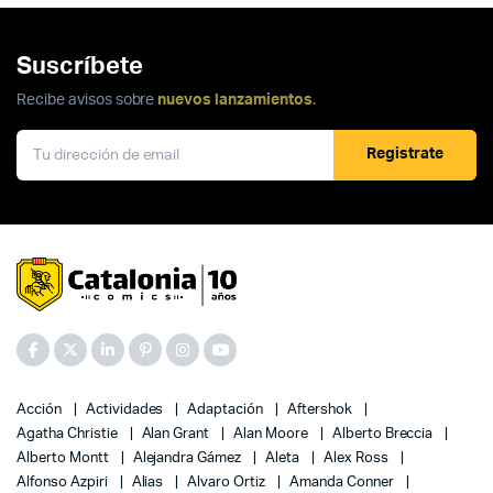
era:
es:
$450.00.
$289.00.
Suscríbete
Recibe avisos sobre
nuevos lanzamientos
.
Registrate
Acción
Actividades
Adaptación
Aftershok
Agatha Christie
Alan Grant
Alan Moore
Alberto Breccia
Alberto Montt
Alejandra Gámez
Aleta
Alex Ross
Alfonso Azpiri
Alias
Alvaro Ortiz
Amanda Conner