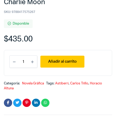
Charlie Moon
SKU:
9788417575267
Disponible
$
435.00
Charlie
Añadir al carrito
Moon
quantity
Categoría:
Novela Gráfica
Tags:
Astiberri
,
Carlos Trillo
,
Horacio
Altuna