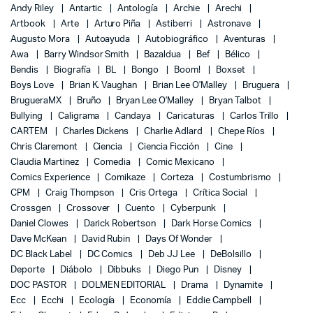
Andy Riley
Antartic
Antología
Archie
Arechi
Artbook
Arte
Arturo Piña
Astiberri
Astronave
Augusto Mora
Autoayuda
Autobiográfico
Aventuras
Awa
Barry Windsor Smith
Bazaldua
Bef
Bélico
Bendis
Biografía
BL
Bongo
Boom!
Boxset
Boys Love
Brian K. Vaughan
Brian Lee O'Malley
Bruguera
BrugueraMX
Bruño
Bryan Lee O'Malley
Bryan Talbot
Bullying
Caligrama
Candaya
Caricaturas
Carlos Trillo
CARTEM
Charles Dickens
Charlie Adlard
Chepe Ríos
Chris Claremont
Ciencia
Ciencia Ficción
Cine
Claudia Martinez
Comedia
Comic Mexicano
Comics Experience
Comikaze
Corteza
Costumbrismo
CPM
Craig Thompson
Cris Ortega
Crítica Social
Crossgen
Crossover
Cuento
Cyberpunk
Daniel Clowes
Darick Robertson
Dark Horse Comics
Dave McKean
David Rubin
Days Of Wonder
DC Black Label
DC Comics
Deb JJ Lee
DeBolsillo
Deporte
Diábolo
Dibbuks
Diego Pun
Disney
DOC PASTOR
DOLMEN EDITORIAL
Drama
Dynamite
Ecc
Ecchi
Ecología
Economía
Eddie Campbell