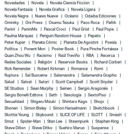
Novedades
Novela
Novela Ciencia Ficcion
Novela Fantasía
Novela Grafica
Novela Ligera
Novela Negra
Nuevo Nueve
Océano
Odaiba Ediciones
Ominiky
Oni Press
Osamu Tezuka
Paco Roca
Paltik
Panini
PaniniMx
Pascal Croci
Paul Grist
Paul Pope
Paulina Marquez
Penguin Random House
Pepeto
Peter Kuper
Planeta Cómic
Planeta De Agostini
Poesía
Política
Ponent Mon
Poster Book
Pura Pinche Fortaleza
Quan Zhou Wu
Racismo
Raúl Treviño
RBA
Recerca
Redes Sociales
Religión
Reservoir Books
Richard Corben
Rick Remender
Robert Kirkman
Romance
Romi
Ruptura
Sal Buscema
Salamandra
Salamandra Graphic
Salud
Salvat
Satori
Scott Campbell
Scott Snyder
SE Studios
Sean Murphy
Seinen
Sergio Aragonés
Sergio Bonelli Editore
Seth
Sexología
SextoPiso
Sexualidad
Shigeru Mizuki
Shintaro Kago
Shojo
Shonen
Simon Bisley
Simon Hanselmann
Sketchbook
Skottie Young
Skybound
SLICE OF LIFE
SLOTT
Smash
Smut
Spider-Man
Stan Lee
Steampunk
Stephen King
Steve Dillon
Steve Ditko
Suehiro Maruo
Suspense