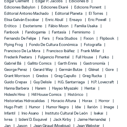
Edgar Clement
Edgar P. Jacobs
Ediciones B
Ediciones Babylon
Ediciones Ekaré
Edicions Ponent
Editorial Antonio Machado
Editorial Planeta
El Torres
Elisa Galván Escobar
Enric Abulí
Ensayo
Eric Powell
Erótico
Esoterismo
Fábio Moon
Familia Usaka
Fanbook
Fandogamia
Fantasía
Feminismo
Fernando De Felipe
Fers
Fixia Studios
Fixion
Flipbook
Flying Frog
Fondo De Cultura Económica
Fotografía
Francisco De La Mora
Francisco Ibáñez
Frank Miller
Frederik Peeters
Fulgencio Pimentel
Full House
Funko
Gabriel Bá
Gallito Comics
Garth Ennis
Gastronomía
George Perez
Gerard Way
Germán Butze
Glénat
Gore
Grant Morrison
Gredos
Greg Capullo
Greg Rucka
Guido Crepax
Guy Delisle
H.G. Santarriaga
H.P. Lovecraft
Hanna Barbera
Harem
Hayao Miyazaki
Hentai
Hideshi Hino
Hill House Comics
Histórico
Historietas Hidrocalidas
Horacio Altuna
Horax
Horror
Hugo Pratt
Humor
Humor Negro
Idw
Ilarión
Image
Infantil
Inio Asano
Instituto Cultural De León
Isekai
Ivrea
Izdení D. Esquivel
Jack Kirby
Jaime Hernandez
Jan
Jason
Jean Giraud (Moebius)
Jean Webster