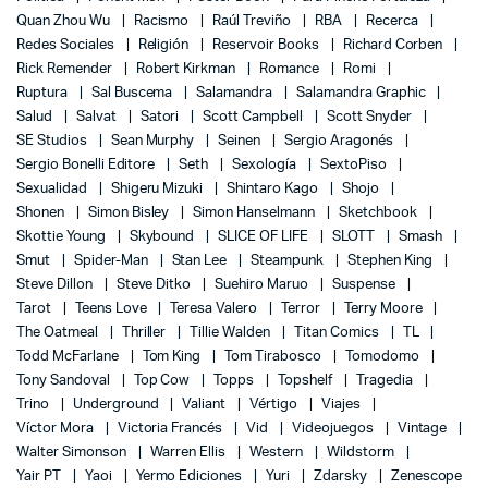
Quan Zhou Wu
Racismo
Raúl Treviño
RBA
Recerca
Redes Sociales
Religión
Reservoir Books
Richard Corben
Rick Remender
Robert Kirkman
Romance
Romi
Ruptura
Sal Buscema
Salamandra
Salamandra Graphic
Salud
Salvat
Satori
Scott Campbell
Scott Snyder
SE Studios
Sean Murphy
Seinen
Sergio Aragonés
Sergio Bonelli Editore
Seth
Sexología
SextoPiso
Sexualidad
Shigeru Mizuki
Shintaro Kago
Shojo
Shonen
Simon Bisley
Simon Hanselmann
Sketchbook
Skottie Young
Skybound
SLICE OF LIFE
SLOTT
Smash
Smut
Spider-Man
Stan Lee
Steampunk
Stephen King
Steve Dillon
Steve Ditko
Suehiro Maruo
Suspense
Tarot
Teens Love
Teresa Valero
Terror
Terry Moore
The Oatmeal
Thriller
Tillie Walden
Titan Comics
TL
Todd McFarlane
Tom King
Tom Tirabosco
Tomodomo
Tony Sandoval
Top Cow
Topps
Topshelf
Tragedia
Trino
Underground
Valiant
Vértigo
Viajes
Víctor Mora
Victoria Francés
Vid
Videojuegos
Vintage
Walter Simonson
Warren Ellis
Western
Wildstorm
Yair PT
Yaoi
Yermo Ediciones
Yuri
Zdarsky
Zenescope