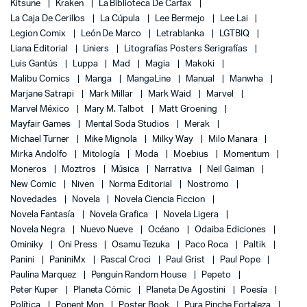
Kitsune
Kraken
La Biblioteca De Carfax
La Caja De Cerillos
La Cúpula
Lee Bermejo
Lee Lai
Legion Comix
León De Marco
Letrablanka
LGTBIQ
Liana Editorial
Liniers
Litografías Posters Serigrafías
Luis Gantús
Luppa
Mad
Magia
Makoki
Malibu Comics
Manga
MangaLine
Manual
Manwha
Marjane Satrapi
Mark Millar
Mark Waid
Marvel
Marvel México
Mary M. Talbot
Matt Groening
Mayfair Games
Mental Soda Studios
Merak
Michael Turner
Mike Mignola
Milky Way
Milo Manara
Mirka Andolfo
Mitología
Moda
Moebius
Momentum
Moneros
Moztros
Música
Narrativa
Neil Gaiman
New Comic
Niven
Norma Editorial
Nostromo
Novedades
Novela
Novela Ciencia Ficcion
Novela Fantasía
Novela Grafica
Novela Ligera
Novela Negra
Nuevo Nueve
Océano
Odaiba Ediciones
Ominiky
Oni Press
Osamu Tezuka
Paco Roca
Paltik
Panini
PaniniMx
Pascal Croci
Paul Grist
Paul Pope
Paulina Marquez
Penguin Random House
Pepeto
Peter Kuper
Planeta Cómic
Planeta De Agostini
Poesía
Política
Ponent Mon
Poster Book
Pura Pinche Fortaleza