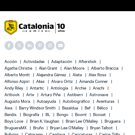
Acción
Actividades
Adaptación
Aftershok
Agatha Christie
Alan Grant
Alan Moore
Alberto Breccia
Alberto Montt
Alejandra Gámez
Aleta
Alex Ross
Alfonso Azpiri
Alias
Alvaro Ortiz
Amanda Conner
Andy Riley
Antartic
Antología
Archie
Arechi
Artbook
Arte
Arturo Piña
Astiberri
Astronave
Augusto Mora
Autoayuda
Autobiográfico
Aventuras
Awa
Barry Windsor Smith
Bazaldua
Bef
Bélico
Bendis
Biografía
BL
Bongo
Boom!
Boxset
Boys Love
Brian K. Vaughan
Brian Lee O'Malley
Bruguera
BrugueraMX
Bruño
Bryan Lee O'Malley
Bryan Talbot
Bullying
Caligrama
Candaya
Caricaturas
Carlos Trillo