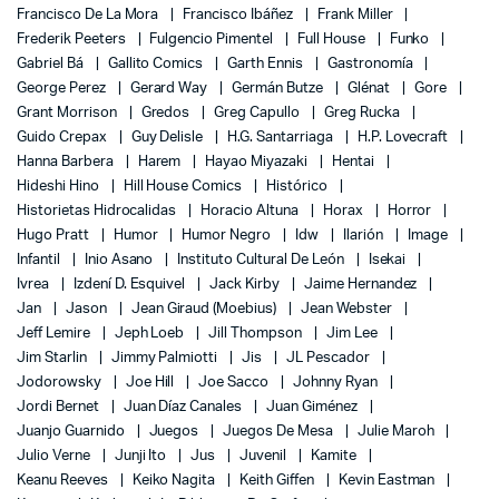
Francisco De La Mora
Francisco Ibáñez
Frank Miller
Frederik Peeters
Fulgencio Pimentel
Full House
Funko
Gabriel Bá
Gallito Comics
Garth Ennis
Gastronomía
George Perez
Gerard Way
Germán Butze
Glénat
Gore
Grant Morrison
Gredos
Greg Capullo
Greg Rucka
Guido Crepax
Guy Delisle
H.G. Santarriaga
H.P. Lovecraft
Hanna Barbera
Harem
Hayao Miyazaki
Hentai
Hideshi Hino
Hill House Comics
Histórico
Historietas Hidrocalidas
Horacio Altuna
Horax
Horror
Hugo Pratt
Humor
Humor Negro
Idw
Ilarión
Image
Infantil
Inio Asano
Instituto Cultural De León
Isekai
Ivrea
Izdení D. Esquivel
Jack Kirby
Jaime Hernandez
Jan
Jason
Jean Giraud (Moebius)
Jean Webster
Jeff Lemire
Jeph Loeb
Jill Thompson
Jim Lee
Jim Starlin
Jimmy Palmiotti
Jis
JL Pescador
Jodorowsky
Joe Hill
Joe Sacco
Johnny Ryan
Jordi Bernet
Juan Díaz Canales
Juan Giménez
Juanjo Guarnido
Juegos
Juegos De Mesa
Julie Maroh
Julio Verne
Junji Ito
Jus
Juvenil
Kamite
Keanu Reeves
Keiko Nagita
Keith Giffen
Kevin Eastman