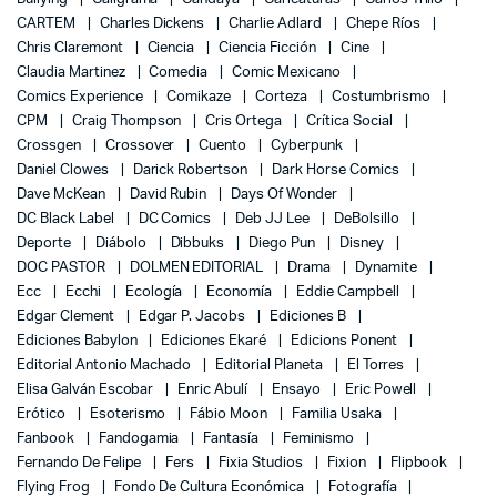
CARTEM
Charles Dickens
Charlie Adlard
Chepe Ríos
Chris Claremont
Ciencia
Ciencia Ficción
Cine
Claudia Martinez
Comedia
Comic Mexicano
Comics Experience
Comikaze
Corteza
Costumbrismo
CPM
Craig Thompson
Cris Ortega
Crítica Social
Crossgen
Crossover
Cuento
Cyberpunk
Daniel Clowes
Darick Robertson
Dark Horse Comics
Dave McKean
David Rubin
Days Of Wonder
DC Black Label
DC Comics
Deb JJ Lee
DeBolsillo
Deporte
Diábolo
Dibbuks
Diego Pun
Disney
DOC PASTOR
DOLMEN EDITORIAL
Drama
Dynamite
Ecc
Ecchi
Ecología
Economía
Eddie Campbell
Edgar Clement
Edgar P. Jacobs
Ediciones B
Ediciones Babylon
Ediciones Ekaré
Edicions Ponent
Editorial Antonio Machado
Editorial Planeta
El Torres
Elisa Galván Escobar
Enric Abulí
Ensayo
Eric Powell
Erótico
Esoterismo
Fábio Moon
Familia Usaka
Fanbook
Fandogamia
Fantasía
Feminismo
Fernando De Felipe
Fers
Fixia Studios
Fixion
Flipbook
Flying Frog
Fondo De Cultura Económica
Fotografía