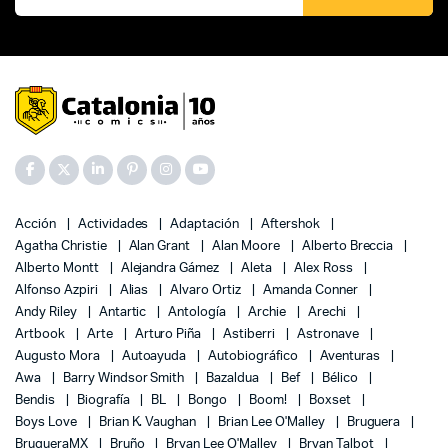
Acción
Actividades
Adaptación
Aftershok
Agatha Christie
Alan Grant
Alan Moore
Alberto Breccia
Alberto Montt
Alejandra Gámez
Aleta
Alex Ross
Alfonso Azpiri
Alias
Alvaro Ortiz
Amanda Conner
Andy Riley
Antartic
Antología
Archie
Arechi
Artbook
Arte
Arturo Piña
Astiberri
Astronave
Augusto Mora
Autoayuda
Autobiográfico
Aventuras
Awa
Barry Windsor Smith
Bazaldua
Bef
Bélico
Bendis
Biografía
BL
Bongo
Boom!
Boxset
Boys Love
Brian K. Vaughan
Brian Lee O'Malley
Bruguera
BrugueraMX
Bruño
Bryan Lee O'Malley
Bryan Talbot