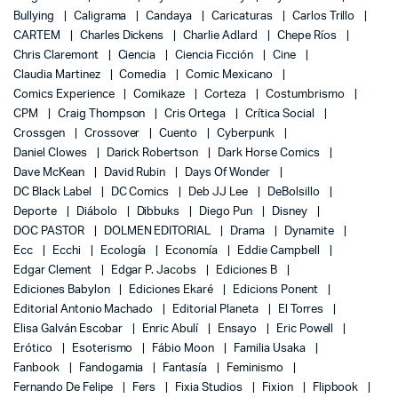
Bullying
Caligrama
Candaya
Caricaturas
Carlos Trillo
CARTEM
Charles Dickens
Charlie Adlard
Chepe Ríos
Chris Claremont
Ciencia
Ciencia Ficción
Cine
Claudia Martinez
Comedia
Comic Mexicano
Comics Experience
Comikaze
Corteza
Costumbrismo
CPM
Craig Thompson
Cris Ortega
Crítica Social
Crossgen
Crossover
Cuento
Cyberpunk
Daniel Clowes
Darick Robertson
Dark Horse Comics
Dave McKean
David Rubin
Days Of Wonder
DC Black Label
DC Comics
Deb JJ Lee
DeBolsillo
Deporte
Diábolo
Dibbuks
Diego Pun
Disney
DOC PASTOR
DOLMEN EDITORIAL
Drama
Dynamite
Ecc
Ecchi
Ecología
Economía
Eddie Campbell
Edgar Clement
Edgar P. Jacobs
Ediciones B
Ediciones Babylon
Ediciones Ekaré
Edicions Ponent
Editorial Antonio Machado
Editorial Planeta
El Torres
Elisa Galván Escobar
Enric Abulí
Ensayo
Eric Powell
Erótico
Esoterismo
Fábio Moon
Familia Usaka
Fanbook
Fandogamia
Fantasía
Feminismo
Fernando De Felipe
Fers
Fixia Studios
Fixion
Flipbook