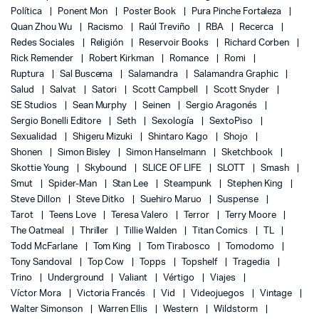
Política
Ponent Mon
Poster Book
Pura Pinche Fortaleza
Quan Zhou Wu
Racismo
Raúl Treviño
RBA
Recerca
Redes Sociales
Religión
Reservoir Books
Richard Corben
Rick Remender
Robert Kirkman
Romance
Romi
Ruptura
Sal Buscema
Salamandra
Salamandra Graphic
Salud
Salvat
Satori
Scott Campbell
Scott Snyder
SE Studios
Sean Murphy
Seinen
Sergio Aragonés
Sergio Bonelli Editore
Seth
Sexología
SextoPiso
Sexualidad
Shigeru Mizuki
Shintaro Kago
Shojo
Shonen
Simon Bisley
Simon Hanselmann
Sketchbook
Skottie Young
Skybound
SLICE OF LIFE
SLOTT
Smash
Smut
Spider-Man
Stan Lee
Steampunk
Stephen King
Steve Dillon
Steve Ditko
Suehiro Maruo
Suspense
Tarot
Teens Love
Teresa Valero
Terror
Terry Moore
The Oatmeal
Thriller
Tillie Walden
Titan Comics
TL
Todd McFarlane
Tom King
Tom Tirabosco
Tomodomo
Tony Sandoval
Top Cow
Topps
Topshelf
Tragedia
Trino
Underground
Valiant
Vértigo
Viajes
Víctor Mora
Victoria Francés
Vid
Videojuegos
Vintage
Walter Simonson
Warren Ellis
Western
Wildstorm