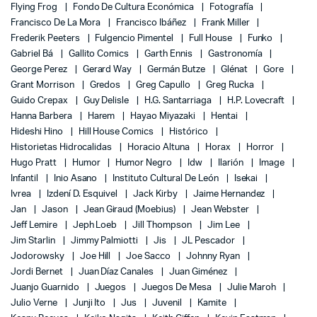
Flying Frog
Fondo De Cultura Económica
Fotografía
Francisco De La Mora
Francisco Ibáñez
Frank Miller
Frederik Peeters
Fulgencio Pimentel
Full House
Funko
Gabriel Bá
Gallito Comics
Garth Ennis
Gastronomía
George Perez
Gerard Way
Germán Butze
Glénat
Gore
Grant Morrison
Gredos
Greg Capullo
Greg Rucka
Guido Crepax
Guy Delisle
H.G. Santarriaga
H.P. Lovecraft
Hanna Barbera
Harem
Hayao Miyazaki
Hentai
Hideshi Hino
Hill House Comics
Histórico
Historietas Hidrocalidas
Horacio Altuna
Horax
Horror
Hugo Pratt
Humor
Humor Negro
Idw
Ilarión
Image
Infantil
Inio Asano
Instituto Cultural De León
Isekai
Ivrea
Izdení D. Esquivel
Jack Kirby
Jaime Hernandez
Jan
Jason
Jean Giraud (Moebius)
Jean Webster
Jeff Lemire
Jeph Loeb
Jill Thompson
Jim Lee
Jim Starlin
Jimmy Palmiotti
Jis
JL Pescador
Jodorowsky
Joe Hill
Joe Sacco
Johnny Ryan
Jordi Bernet
Juan Díaz Canales
Juan Giménez
Juanjo Guarnido
Juegos
Juegos De Mesa
Julie Maroh
Julio Verne
Junji Ito
Jus
Juvenil
Kamite