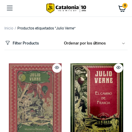
0
Inicio
Productos etiquetados “Julio Verne”
Filter Products
cio
cio
imo
ximo