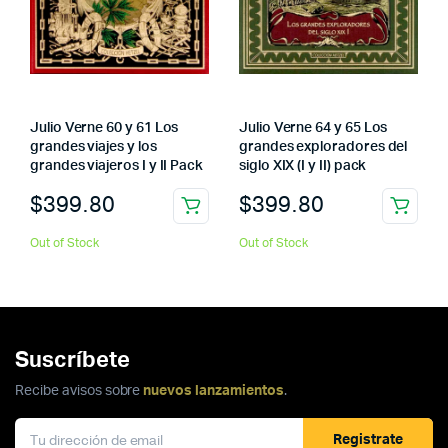
Julio Verne 60 y 61 Los
Julio Verne 64 y 65 Los
grandes viajes y los
grandes exploradores del
grandes viajeros I y II Pack
siglo XIX (I y II) pack
$
399.80
$
399.80
Out of Stock
Out of Stock
Suscríbete
Recibe avisos sobre
nuevos lanzamientos
.
Registrate