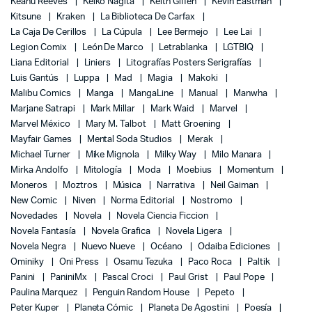
Keanu Reeves
Keiko Nagita
Keith Giffen
Kevin Eastman
Kitsune
Kraken
La Biblioteca De Carfax
La Caja De Cerillos
La Cúpula
Lee Bermejo
Lee Lai
Legion Comix
León De Marco
Letrablanka
LGTBIQ
Liana Editorial
Liniers
Litografías Posters Serigrafías
Luis Gantús
Luppa
Mad
Magia
Makoki
Malibu Comics
Manga
MangaLine
Manual
Manwha
Marjane Satrapi
Mark Millar
Mark Waid
Marvel
Marvel México
Mary M. Talbot
Matt Groening
Mayfair Games
Mental Soda Studios
Merak
Michael Turner
Mike Mignola
Milky Way
Milo Manara
Mirka Andolfo
Mitología
Moda
Moebius
Momentum
Moneros
Moztros
Música
Narrativa
Neil Gaiman
New Comic
Niven
Norma Editorial
Nostromo
Novedades
Novela
Novela Ciencia Ficcion
Novela Fantasía
Novela Grafica
Novela Ligera
Novela Negra
Nuevo Nueve
Océano
Odaiba Ediciones
Ominiky
Oni Press
Osamu Tezuka
Paco Roca
Paltik
Panini
PaniniMx
Pascal Croci
Paul Grist
Paul Pope
Paulina Marquez
Penguin Random House
Pepeto
Peter Kuper
Planeta Cómic
Planeta De Agostini
Poesía