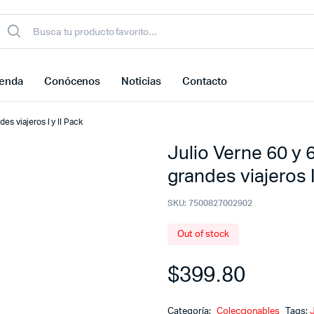
ienda
Conócenos
Noticias
Contacto
es viajeros I y II Pack
Julio Verne 60 y 
grandes viajeros I
SKU:
7500827002902
Out of stock
$
399.80
Categoría:
Coleccionables
Tags: