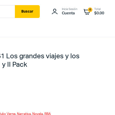
Inicia Sesión
Total
0
Buscar
Cuenta
$
0.00
61 Los grandes viajes y los
 y II Pack
Julio Verne
,
Narrativa
,
Novela
,
RBA