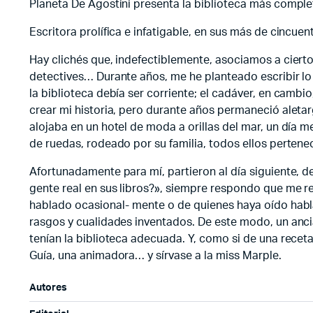
Planeta De Agostini presenta la biblioteca más complet
Escritora prolífica e infatigable, en sus más de cincue
Hay clichés que, indefectiblemente, asociamos a cierto 
detectives… Durante años, me he planteado escribir lo
la biblioteca debía ser corriente; el cadáver, en cam
crear mi historia, pero durante años permaneció alet
alojaba en un hotel de moda a orillas del mar, un día 
de ruedas, rodeado por su familia, todos ellos perten
Afortunadamente para mí, partieron al día siguiente, 
gente real en sus libros?», siempre respondo que me r
hablado ocasional- mente o de quienes haya oído habla
rasgos y cualidades inventados. De este modo, un ancia
tenían la biblioteca adecuada. Y, como si de una receta
Guía, una animadora… y sírvase a la miss Marple.
Autores