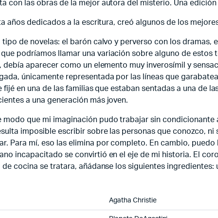
a con las obras de la mejor autora del misterio. Una edición
nta años dedicados a la escritura, creó algunos de los mejore
tipo de novelas: el barón calvo y perverso con los dramas, e
 que podríamos llamar una variación sobre alguno de estos 
bio, debía aparecer como un elemento muy inverosímil y sensa
argada, únicamente representada por las líneas que garabate
me fijé en una de las familias que estaban sentadas a una de 
ecientes a una generación más joven.
de modo que mi imaginación pudo trabajar sin condicionante
esulta imposible escribir sobre las personas que conozco, ni
r. Para mí, eso las elimina por completo. En cambio, puedo 
no incapacitado se convirtió en el eje de mi historia. El cor
 de cocina se tratara, añádanse los siguientes ingredientes: 
Agatha Christie