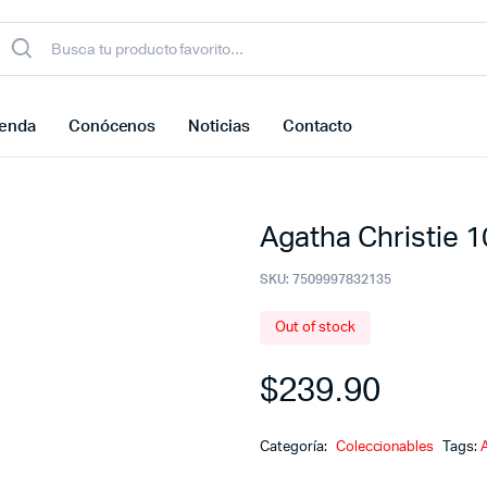
ienda
Conócenos
Noticias
Contacto
Agatha Christie 1
SKU:
7509997832135
Out of stock
$
239.90
Categoría:
Coleccionables
Tags: