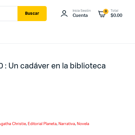
Inicia Sesión
Total
0
Buscar
Cuenta
$
0.00
0 : Un cadáver en la biblioteca
Agatha Christie
,
Editorial Planeta
,
Narrativa
,
Novela