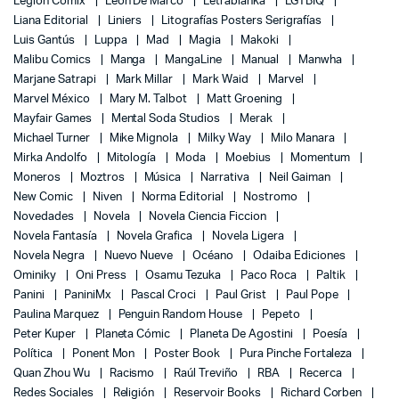
Legion Comix
León De Marco
Letrablanka
LGTBIQ
Liana Editorial
Liniers
Litografías Posters Serigrafías
Luis Gantús
Luppa
Mad
Magia
Makoki
Malibu Comics
Manga
MangaLine
Manual
Manwha
Marjane Satrapi
Mark Millar
Mark Waid
Marvel
Marvel México
Mary M. Talbot
Matt Groening
Mayfair Games
Mental Soda Studios
Merak
Michael Turner
Mike Mignola
Milky Way
Milo Manara
Mirka Andolfo
Mitología
Moda
Moebius
Momentum
Moneros
Moztros
Música
Narrativa
Neil Gaiman
New Comic
Niven
Norma Editorial
Nostromo
Novedades
Novela
Novela Ciencia Ficcion
Novela Fantasía
Novela Grafica
Novela Ligera
Novela Negra
Nuevo Nueve
Océano
Odaiba Ediciones
Ominiky
Oni Press
Osamu Tezuka
Paco Roca
Paltik
Panini
PaniniMx
Pascal Croci
Paul Grist
Paul Pope
Paulina Marquez
Penguin Random House
Pepeto
Peter Kuper
Planeta Cómic
Planeta De Agostini
Poesía
Política
Ponent Mon
Poster Book
Pura Pinche Fortaleza
Quan Zhou Wu
Racismo
Raúl Treviño
RBA
Recerca
Redes Sociales
Religión
Reservoir Books
Richard Corben