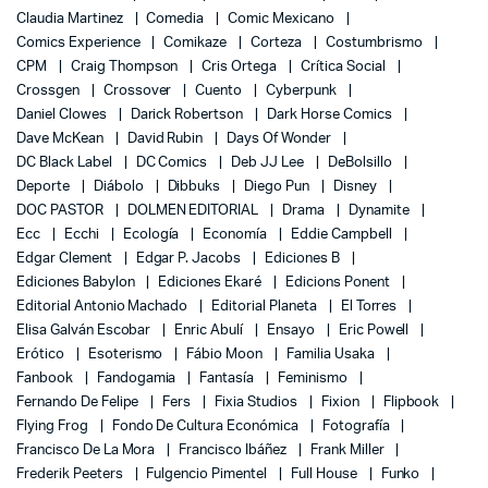
Claudia Martinez
Comedia
Comic Mexicano
Comics Experience
Comikaze
Corteza
Costumbrismo
CPM
Craig Thompson
Cris Ortega
Crítica Social
Crossgen
Crossover
Cuento
Cyberpunk
Daniel Clowes
Darick Robertson
Dark Horse Comics
Dave McKean
David Rubin
Days Of Wonder
DC Black Label
DC Comics
Deb JJ Lee
DeBolsillo
Deporte
Diábolo
Dibbuks
Diego Pun
Disney
DOC PASTOR
DOLMEN EDITORIAL
Drama
Dynamite
Ecc
Ecchi
Ecología
Economía
Eddie Campbell
Edgar Clement
Edgar P. Jacobs
Ediciones B
Ediciones Babylon
Ediciones Ekaré
Edicions Ponent
Editorial Antonio Machado
Editorial Planeta
El Torres
Elisa Galván Escobar
Enric Abulí
Ensayo
Eric Powell
Erótico
Esoterismo
Fábio Moon
Familia Usaka
Fanbook
Fandogamia
Fantasía
Feminismo
Fernando De Felipe
Fers
Fixia Studios
Fixion
Flipbook
Flying Frog
Fondo De Cultura Económica
Fotografía
Francisco De La Mora
Francisco Ibáñez
Frank Miller
Frederik Peeters
Fulgencio Pimentel
Full House
Funko