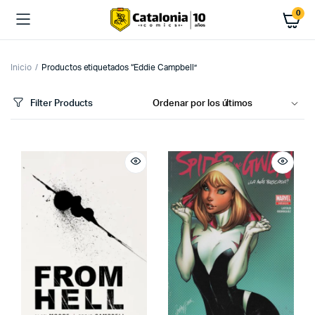
0
Inicio
Productos etiquetados “Eddie Campbell”
Filter Products
cio
cio
imo
ximo