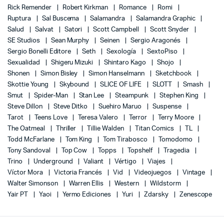
Rick Remender
Robert Kirkman
Romance
Romi
Ruptura
Sal Buscema
Salamandra
Salamandra Graphic
Salud
Salvat
Satori
Scott Campbell
Scott Snyder
SE Studios
Sean Murphy
Seinen
Sergio Aragonés
Sergio Bonelli Editore
Seth
Sexología
SextoPiso
Sexualidad
Shigeru Mizuki
Shintaro Kago
Shojo
Shonen
Simon Bisley
Simon Hanselmann
Sketchbook
Skottie Young
Skybound
SLICE OF LIFE
SLOTT
Smash
Smut
Spider-Man
Stan Lee
Steampunk
Stephen King
Steve Dillon
Steve Ditko
Suehiro Maruo
Suspense
Tarot
Teens Love
Teresa Valero
Terror
Terry Moore
The Oatmeal
Thriller
Tillie Walden
Titan Comics
TL
Todd McFarlane
Tom King
Tom Tirabosco
Tomodomo
Tony Sandoval
Top Cow
Topps
Topshelf
Tragedia
Trino
Underground
Valiant
Vértigo
Viajes
Víctor Mora
Victoria Francés
Vid
Videojuegos
Vintage
Walter Simonson
Warren Ellis
Western
Wildstorm
Yair PT
Yaoi
Yermo Ediciones
Yuri
Zdarsky
Zenescope