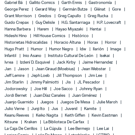
Gabriel Bá
Gallito Comics
Garth Ennis
Gastronomía
George Perez
Gerard Way
Germán Butze
Glénat
Gore
Grant Morrison
Gredos
Greg Capullo
Greg Rucka
Guido Crepax
Guy Delisle
H.G. Santarriaga
H.P. Lovecraft
Hanna Barbera
Harem
Hayao Miyazaki
Hentai
Hideshi Hino
Hill House Comics
Histórico
Historietas Hidrocalidas
Horacio Altuna
Horax
Horror
Hugo Pratt
Humor
Humor Negro
Idw
Ilarión
Image
Infantil
Inio Asano
Instituto Cultural De León
Isekai
Ivrea
Izdení D. Esquivel
Jack Kirby
Jaime Hernandez
Jan
Jason
Jean Giraud (Moebius)
Jean Webster
Jeff Lemire
Jeph Loeb
Jill Thompson
Jim Lee
Jim Starlin
Jimmy Palmiotti
Jis
JL Pescador
Jodorowsky
Joe Hill
Joe Sacco
Johnny Ryan
Jordi Bernet
Juan Díaz Canales
Juan Giménez
Juanjo Guarnido
Juegos
Juegos De Mesa
Julie Maroh
Julio Verne
Junji Ito
Jus
Juvenil
Kamite
Keanu Reeves
Keiko Nagita
Keith Giffen
Kevin Eastman
Kitsune
Kraken
La Biblioteca De Carfax
La Caja De Cerillos
La Cúpula
Lee Bermejo
Lee Lai