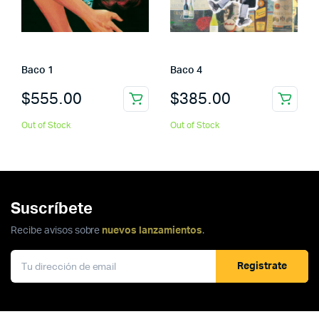
Baco 1
Baco 4
$
555.00
$
385.00
Out of Stock
Out of Stock
Suscríbete
Recibe avisos sobre
nuevos lanzamientos
.
Registrate