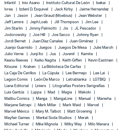
Infantil
Inio Asano
Instituto Cultural De León
Isekai
Ivrea
Izdení D. Esquivel
Jack Kirby
Jaime Hernandez
Jan
Jason
Jean Giraud (Moebius)
Jean Webster
Jeff Lemire
Jeph Loeb
Jill Thompson
Jim Lee
Jim Starlin
Jimmy Palmiotti
Jis
JL Pescador
Jodorowsky
Joe Hill
Joe Sacco
Johnny Ryan
Jordi Bernet
Juan Díaz Canales
Juan Giménez
Juanjo Guarnido
Juegos
Juegos De Mesa
Julie Maroh
Julio Verne
Junji Ito
Jus
Juvenil
Kamite
Keanu Reeves
Keiko Nagita
Keith Giffen
Kevin Eastman
Kitsune
Kraken
La Biblioteca De Carfax
La Caja De Cerillos
La Cúpula
Lee Bermejo
Lee Lai
Legion Comix
León De Marco
Letrablanka
LGTBIQ
Liana Editorial
Liniers
Litografías Posters Serigrafías
Luis Gantús
Luppa
Mad
Magia
Makoki
Malibu Comics
Manga
MangaLine
Manual
Manwha
Marjane Satrapi
Mark Millar
Mark Waid
Marvel
Marvel México
Mary M. Talbot
Matt Groening
Mayfair Games
Mental Soda Studios
Merak
Michael Turner
Mike Mignola
Milky Way
Milo Manara