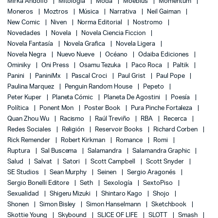
Mirka Andolfo
Mitología
Moda
Moebius
Momentum
Moneros
Moztros
Música
Narrativa
Neil Gaiman
New Comic
Niven
Norma Editorial
Nostromo
Novedades
Novela
Novela Ciencia Ficcion
Novela Fantasía
Novela Grafica
Novela Ligera
Novela Negra
Nuevo Nueve
Océano
Odaiba Ediciones
Ominiky
Oni Press
Osamu Tezuka
Paco Roca
Paltik
Panini
PaniniMx
Pascal Croci
Paul Grist
Paul Pope
Paulina Marquez
Penguin Random House
Pepeto
Peter Kuper
Planeta Cómic
Planeta De Agostini
Poesía
Política
Ponent Mon
Poster Book
Pura Pinche Fortaleza
Quan Zhou Wu
Racismo
Raúl Treviño
RBA
Recerca
Redes Sociales
Religión
Reservoir Books
Richard Corben
Rick Remender
Robert Kirkman
Romance
Romi
Ruptura
Sal Buscema
Salamandra
Salamandra Graphic
Salud
Salvat
Satori
Scott Campbell
Scott Snyder
SE Studios
Sean Murphy
Seinen
Sergio Aragonés
Sergio Bonelli Editore
Seth
Sexología
SextoPiso
Sexualidad
Shigeru Mizuki
Shintaro Kago
Shojo
Shonen
Simon Bisley
Simon Hanselmann
Sketchbook
Skottie Young
Skybound
SLICE OF LIFE
SLOTT
Smash