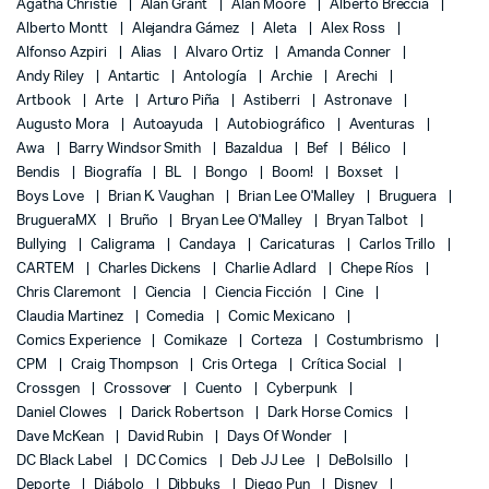
Agatha Christie
Alan Grant
Alan Moore
Alberto Breccia
Alberto Montt
Alejandra Gámez
Aleta
Alex Ross
Alfonso Azpiri
Alias
Alvaro Ortiz
Amanda Conner
Andy Riley
Antartic
Antología
Archie
Arechi
Artbook
Arte
Arturo Piña
Astiberri
Astronave
Augusto Mora
Autoayuda
Autobiográfico
Aventuras
Awa
Barry Windsor Smith
Bazaldua
Bef
Bélico
Bendis
Biografía
BL
Bongo
Boom!
Boxset
Boys Love
Brian K. Vaughan
Brian Lee O'Malley
Bruguera
BrugueraMX
Bruño
Bryan Lee O'Malley
Bryan Talbot
Bullying
Caligrama
Candaya
Caricaturas
Carlos Trillo
CARTEM
Charles Dickens
Charlie Adlard
Chepe Ríos
Chris Claremont
Ciencia
Ciencia Ficción
Cine
Claudia Martinez
Comedia
Comic Mexicano
Comics Experience
Comikaze
Corteza
Costumbrismo
CPM
Craig Thompson
Cris Ortega
Crítica Social
Crossgen
Crossover
Cuento
Cyberpunk
Daniel Clowes
Darick Robertson
Dark Horse Comics
Dave McKean
David Rubin
Days Of Wonder
DC Black Label
DC Comics
Deb JJ Lee
DeBolsillo
Deporte
Diábolo
Dibbuks
Diego Pun
Disney