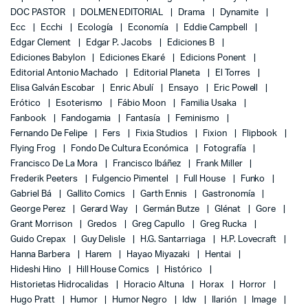
DOC PASTOR
DOLMEN EDITORIAL
Drama
Dynamite
Ecc
Ecchi
Ecología
Economía
Eddie Campbell
Edgar Clement
Edgar P. Jacobs
Ediciones B
Ediciones Babylon
Ediciones Ekaré
Edicions Ponent
Editorial Antonio Machado
Editorial Planeta
El Torres
Elisa Galván Escobar
Enric Abulí
Ensayo
Eric Powell
Erótico
Esoterismo
Fábio Moon
Familia Usaka
Fanbook
Fandogamia
Fantasía
Feminismo
Fernando De Felipe
Fers
Fixia Studios
Fixion
Flipbook
Flying Frog
Fondo De Cultura Económica
Fotografía
Francisco De La Mora
Francisco Ibáñez
Frank Miller
Frederik Peeters
Fulgencio Pimentel
Full House
Funko
Gabriel Bá
Gallito Comics
Garth Ennis
Gastronomía
George Perez
Gerard Way
Germán Butze
Glénat
Gore
Grant Morrison
Gredos
Greg Capullo
Greg Rucka
Guido Crepax
Guy Delisle
H.G. Santarriaga
H.P. Lovecraft
Hanna Barbera
Harem
Hayao Miyazaki
Hentai
Hideshi Hino
Hill House Comics
Histórico
Historietas Hidrocalidas
Horacio Altuna
Horax
Horror
Hugo Pratt
Humor
Humor Negro
Idw
Ilarión
Image