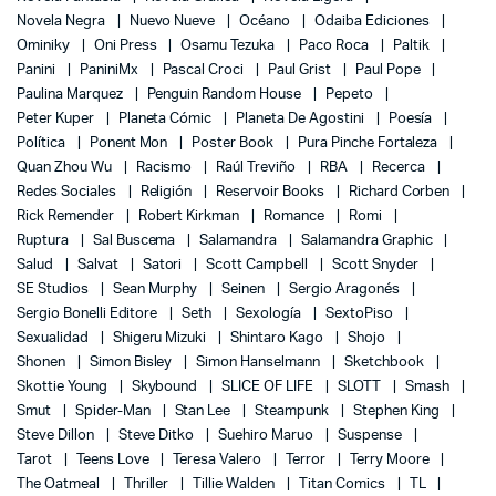
Novela Negra
Nuevo Nueve
Océano
Odaiba Ediciones
Ominiky
Oni Press
Osamu Tezuka
Paco Roca
Paltik
Panini
PaniniMx
Pascal Croci
Paul Grist
Paul Pope
Paulina Marquez
Penguin Random House
Pepeto
Peter Kuper
Planeta Cómic
Planeta De Agostini
Poesía
Política
Ponent Mon
Poster Book
Pura Pinche Fortaleza
Quan Zhou Wu
Racismo
Raúl Treviño
RBA
Recerca
Redes Sociales
Religión
Reservoir Books
Richard Corben
Rick Remender
Robert Kirkman
Romance
Romi
Ruptura
Sal Buscema
Salamandra
Salamandra Graphic
Salud
Salvat
Satori
Scott Campbell
Scott Snyder
SE Studios
Sean Murphy
Seinen
Sergio Aragonés
Sergio Bonelli Editore
Seth
Sexología
SextoPiso
Sexualidad
Shigeru Mizuki
Shintaro Kago
Shojo
Shonen
Simon Bisley
Simon Hanselmann
Sketchbook
Skottie Young
Skybound
SLICE OF LIFE
SLOTT
Smash
Smut
Spider-Man
Stan Lee
Steampunk
Stephen King
Steve Dillon
Steve Ditko
Suehiro Maruo
Suspense
Tarot
Teens Love
Teresa Valero
Terror
Terry Moore
The Oatmeal
Thriller
Tillie Walden
Titan Comics
TL