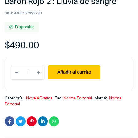
Barón Rojo 2 : Lluvia de sangre
SKU:
9788467923780
Disponible
$
490.00
Barón
Añadir al carrito
Rojo
2
:
Lluvia
de
Categoría:
Novela Gráfica
Tag:
Norma Editorial
Marca:
Norma
sangre
Editorial
quantity