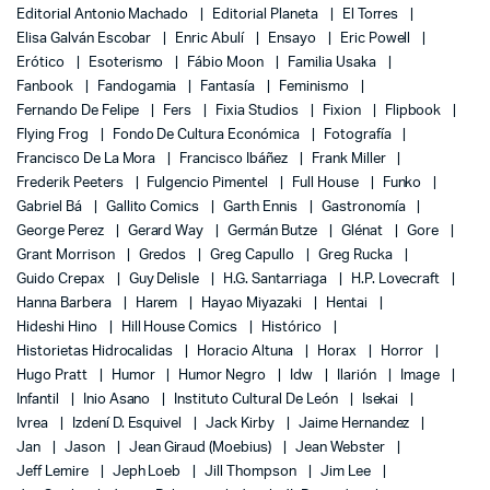
Editorial Antonio Machado
Editorial Planeta
El Torres
Elisa Galván Escobar
Enric Abulí
Ensayo
Eric Powell
Erótico
Esoterismo
Fábio Moon
Familia Usaka
Fanbook
Fandogamia
Fantasía
Feminismo
Fernando De Felipe
Fers
Fixia Studios
Fixion
Flipbook
Flying Frog
Fondo De Cultura Económica
Fotografía
Francisco De La Mora
Francisco Ibáñez
Frank Miller
Frederik Peeters
Fulgencio Pimentel
Full House
Funko
Gabriel Bá
Gallito Comics
Garth Ennis
Gastronomía
George Perez
Gerard Way
Germán Butze
Glénat
Gore
Grant Morrison
Gredos
Greg Capullo
Greg Rucka
Guido Crepax
Guy Delisle
H.G. Santarriaga
H.P. Lovecraft
Hanna Barbera
Harem
Hayao Miyazaki
Hentai
Hideshi Hino
Hill House Comics
Histórico
Historietas Hidrocalidas
Horacio Altuna
Horax
Horror
Hugo Pratt
Humor
Humor Negro
Idw
Ilarión
Image
Infantil
Inio Asano
Instituto Cultural De León
Isekai
Ivrea
Izdení D. Esquivel
Jack Kirby
Jaime Hernandez
Jan
Jason
Jean Giraud (Moebius)
Jean Webster
Jeff Lemire
Jeph Loeb
Jill Thompson
Jim Lee