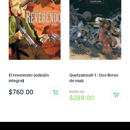
El reverendo (edición
Quetzalcoatl 1 : Dos flores
integral)
de maíz
El
El
$
760.00
$
450.00
$
289.00
precio
precio
original
actual
era:
es:
$450.00.
$289.00.