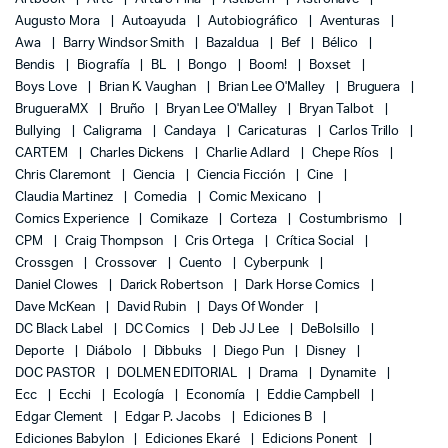
Augusto Mora
Autoayuda
Autobiográfico
Aventuras
Awa
Barry Windsor Smith
Bazaldua
Bef
Bélico
Bendis
Biografía
BL
Bongo
Boom!
Boxset
Boys Love
Brian K. Vaughan
Brian Lee O'Malley
Bruguera
BrugueraMX
Bruño
Bryan Lee O'Malley
Bryan Talbot
Bullying
Caligrama
Candaya
Caricaturas
Carlos Trillo
CARTEM
Charles Dickens
Charlie Adlard
Chepe Ríos
Chris Claremont
Ciencia
Ciencia Ficción
Cine
Claudia Martinez
Comedia
Comic Mexicano
Comics Experience
Comikaze
Corteza
Costumbrismo
CPM
Craig Thompson
Cris Ortega
Crítica Social
Crossgen
Crossover
Cuento
Cyberpunk
Daniel Clowes
Darick Robertson
Dark Horse Comics
Dave McKean
David Rubin
Days Of Wonder
DC Black Label
DC Comics
Deb JJ Lee
DeBolsillo
Deporte
Diábolo
Dibbuks
Diego Pun
Disney
DOC PASTOR
DOLMEN EDITORIAL
Drama
Dynamite
Ecc
Ecchi
Ecología
Economía
Eddie Campbell
Edgar Clement
Edgar P. Jacobs
Ediciones B
Ediciones Babylon
Ediciones Ekaré
Edicions Ponent