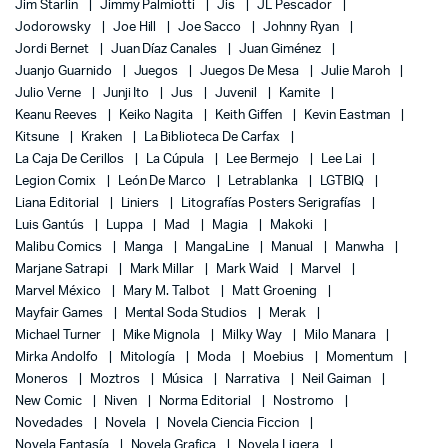
Jim Starlin
Jimmy Palmiotti
Jis
JL Pescador
Jodorowsky
Joe Hill
Joe Sacco
Johnny Ryan
Jordi Bernet
Juan Díaz Canales
Juan Giménez
Juanjo Guarnido
Juegos
Juegos De Mesa
Julie Maroh
Julio Verne
Junji Ito
Jus
Juvenil
Kamite
Keanu Reeves
Keiko Nagita
Keith Giffen
Kevin Eastman
Kitsune
Kraken
La Biblioteca De Carfax
La Caja De Cerillos
La Cúpula
Lee Bermejo
Lee Lai
Legion Comix
León De Marco
Letrablanka
LGTBIQ
Liana Editorial
Liniers
Litografías Posters Serigrafías
Luis Gantús
Luppa
Mad
Magia
Makoki
Malibu Comics
Manga
MangaLine
Manual
Manwha
Marjane Satrapi
Mark Millar
Mark Waid
Marvel
Marvel México
Mary M. Talbot
Matt Groening
Mayfair Games
Mental Soda Studios
Merak
Michael Turner
Mike Mignola
Milky Way
Milo Manara
Mirka Andolfo
Mitología
Moda
Moebius
Momentum
Moneros
Moztros
Música
Narrativa
Neil Gaiman
New Comic
Niven
Norma Editorial
Nostromo
Novedades
Novela
Novela Ciencia Ficcion
Novela Fantasía
Novela Grafica
Novela Ligera