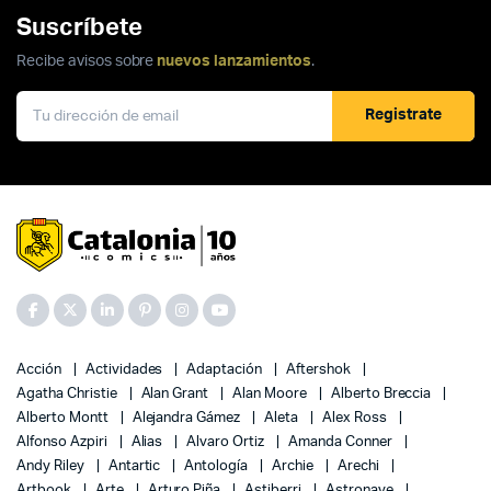
Suscríbete
Recibe avisos sobre
nuevos lanzamientos
.
Registrate
Acción
Actividades
Adaptación
Aftershok
Agatha Christie
Alan Grant
Alan Moore
Alberto Breccia
Alberto Montt
Alejandra Gámez
Aleta
Alex Ross
Alfonso Azpiri
Alias
Alvaro Ortiz
Amanda Conner
Andy Riley
Antartic
Antología
Archie
Arechi
Artbook
Arte
Arturo Piña
Astiberri
Astronave