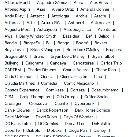
Alberto Montt
Alejandra Gámez
Aleta
Alex Ross
Alfonso Azpiri
Alias
Alvaro Ortiz
Amanda Conner
Andy Riley
Antartic
Antología
Archie
Arechi
Artbook
Arte
Arturo Piña
Astiberri
Astronave
Augusto Mora
Autoayuda
Autobiográfico
Aventuras
Awa
Barry Windsor Smith
Bazaldua
Bef
Bélico
Bendis
Biografía
BL
Bongo
Boom!
Boxset
Boys Love
Brian K. Vaughan
Brian Lee O'Malley
Bruguera
BrugueraMX
Bruño
Bryan Lee O'Malley
Bryan Talbot
Bullying
Caligrama
Candaya
Caricaturas
Carlos Trillo
CARTEM
Charles Dickens
Charlie Adlard
Chepe Ríos
Chris Claremont
Ciencia
Ciencia Ficción
Cine
Claudia Martinez
Comedia
Comic Mexicano
Comics Experience
Comikaze
Corteza
Costumbrismo
CPM
Craig Thompson
Cris Ortega
Crítica Social
Crossgen
Crossover
Cuento
Cyberpunk
Daniel Clowes
Darick Robertson
Dark Horse Comics
Dave McKean
David Rubin
Days Of Wonder
DC Black Label
DC Comics
Deb JJ Lee
DeBolsillo
Deporte
Diábolo
Dibbuks
Diego Pun
Disney