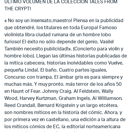
ÚLTIMO VOLUMEN DE LA COLECCIÓN TALES FROM
THE CRYPT!
« No soy un insensato,maestro! Piensa en la publicidad
que obtendré, los titulares en toda Europa! Famoso
violinista libra ciudad rumana de un hombre lobo
furioso! El éxito no sólo depende del genio, Vasile!
También necesito publicidad!». (Concierto para violín y
hombre lobo). Llegan las últimas historias publicadas de
la mítica cabecera, historias inolvidables como Vuelve,
pequeña Linda!, El baño, Cuatro partes iguales,
Concurso con trampa, El ámbar gris es para siempre y
muchas más. Y muy pronto, más terror de los años 50
en Haunt of Fear. Johnny Craig, Al Feldstein, Wally
Wood, Harvey Kurtzman, Graham Ingels, Al Williamson,
Reed Crandall, Bernard Krigstein y un largo etcétera,
son nombres míticos en la historia del cómic. Ahora, y
por primera vez en castellano, una edición a la altura de
los míticos cómics de EC, la editorial norteamericana