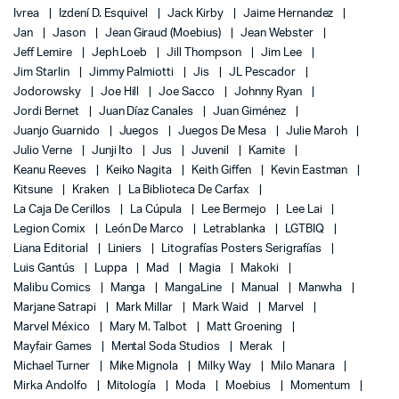
Ivrea
Izdení D. Esquivel
Jack Kirby
Jaime Hernandez
Jan
Jason
Jean Giraud (Moebius)
Jean Webster
Jeff Lemire
Jeph Loeb
Jill Thompson
Jim Lee
Jim Starlin
Jimmy Palmiotti
Jis
JL Pescador
Jodorowsky
Joe Hill
Joe Sacco
Johnny Ryan
Jordi Bernet
Juan Díaz Canales
Juan Giménez
Juanjo Guarnido
Juegos
Juegos De Mesa
Julie Maroh
Julio Verne
Junji Ito
Jus
Juvenil
Kamite
Keanu Reeves
Keiko Nagita
Keith Giffen
Kevin Eastman
Kitsune
Kraken
La Biblioteca De Carfax
La Caja De Cerillos
La Cúpula
Lee Bermejo
Lee Lai
Legion Comix
León De Marco
Letrablanka
LGTBIQ
Liana Editorial
Liniers
Litografías Posters Serigrafías
Luis Gantús
Luppa
Mad
Magia
Makoki
Malibu Comics
Manga
MangaLine
Manual
Manwha
Marjane Satrapi
Mark Millar
Mark Waid
Marvel
Marvel México
Mary M. Talbot
Matt Groening
Mayfair Games
Mental Soda Studios
Merak
Michael Turner
Mike Mignola
Milky Way
Milo Manara
Mirka Andolfo
Mitología
Moda
Moebius
Momentum