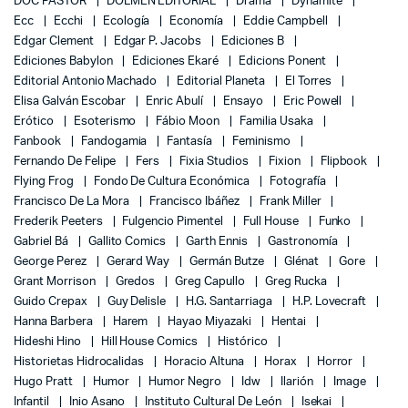
DOC PASTOR
DOLMEN EDITORIAL
Drama
Dynamite
Ecc
Ecchi
Ecología
Economía
Eddie Campbell
Edgar Clement
Edgar P. Jacobs
Ediciones B
Ediciones Babylon
Ediciones Ekaré
Edicions Ponent
Editorial Antonio Machado
Editorial Planeta
El Torres
Elisa Galván Escobar
Enric Abulí
Ensayo
Eric Powell
Erótico
Esoterismo
Fábio Moon
Familia Usaka
Fanbook
Fandogamia
Fantasía
Feminismo
Fernando De Felipe
Fers
Fixia Studios
Fixion
Flipbook
Flying Frog
Fondo De Cultura Económica
Fotografía
Francisco De La Mora
Francisco Ibáñez
Frank Miller
Frederik Peeters
Fulgencio Pimentel
Full House
Funko
Gabriel Bá
Gallito Comics
Garth Ennis
Gastronomía
George Perez
Gerard Way
Germán Butze
Glénat
Gore
Grant Morrison
Gredos
Greg Capullo
Greg Rucka
Guido Crepax
Guy Delisle
H.G. Santarriaga
H.P. Lovecraft
Hanna Barbera
Harem
Hayao Miyazaki
Hentai
Hideshi Hino
Hill House Comics
Histórico
Historietas Hidrocalidas
Horacio Altuna
Horax
Horror
Hugo Pratt
Humor
Humor Negro
Idw
Ilarión
Image
Infantil
Inio Asano
Instituto Cultural De León
Isekai