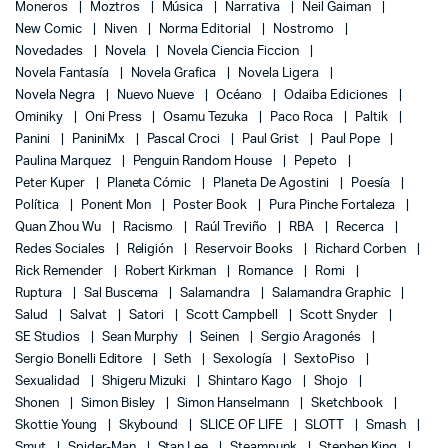
Moneros
Moztros
Música
Narrativa
Neil Gaiman
New Comic
Niven
Norma Editorial
Nostromo
Novedades
Novela
Novela Ciencia Ficcion
Novela Fantasía
Novela Grafica
Novela Ligera
Novela Negra
Nuevo Nueve
Océano
Odaiba Ediciones
Ominiky
Oni Press
Osamu Tezuka
Paco Roca
Paltik
Panini
PaniniMx
Pascal Croci
Paul Grist
Paul Pope
Paulina Marquez
Penguin Random House
Pepeto
Peter Kuper
Planeta Cómic
Planeta De Agostini
Poesía
Política
Ponent Mon
Poster Book
Pura Pinche Fortaleza
Quan Zhou Wu
Racismo
Raúl Treviño
RBA
Recerca
Redes Sociales
Religión
Reservoir Books
Richard Corben
Rick Remender
Robert Kirkman
Romance
Romi
Ruptura
Sal Buscema
Salamandra
Salamandra Graphic
Salud
Salvat
Satori
Scott Campbell
Scott Snyder
SE Studios
Sean Murphy
Seinen
Sergio Aragonés
Sergio Bonelli Editore
Seth
Sexología
SextoPiso
Sexualidad
Shigeru Mizuki
Shintaro Kago
Shojo
Shonen
Simon Bisley
Simon Hanselmann
Sketchbook
Skottie Young
Skybound
SLICE OF LIFE
SLOTT
Smash
Smut
Spider-Man
Stan Lee
Steampunk
Stephen King