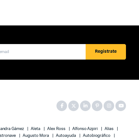
Registrate
jandra Gámez
Aleta
Alex Ross
Alfonso Azpiri
Alias
stronave
Augusto Mora
Autoayuda
Autobiográfico