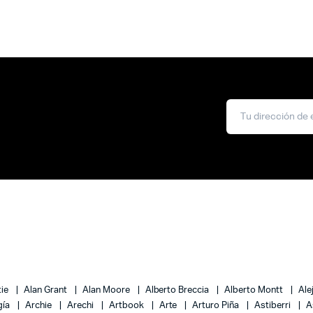
tie
Alan Grant
Alan Moore
Alberto Breccia
Alberto Montt
Ale
gía
Archie
Arechi
Artbook
Arte
Arturo Piña
Astiberri
A