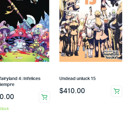
fairyland 4 : Infelices
Undead unluck 15
siempre
$
410.00
0.00
Stock