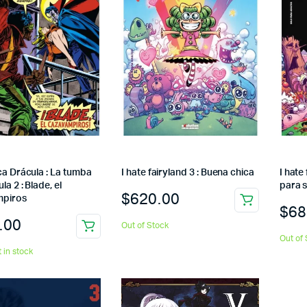
ca Drácula : La tumba
I hate fairyland 3 : Buena chica
I hate 
la 2 : Blade, el
para 
$
620.00
mpiros
$
68
.00
Out of Stock
Out of 
t in stock