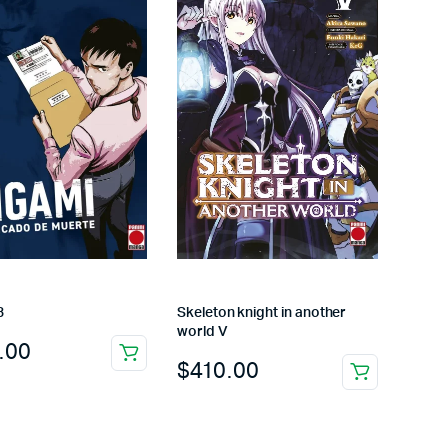
3
Skeleton knight in another
world V
.00
$
410.00