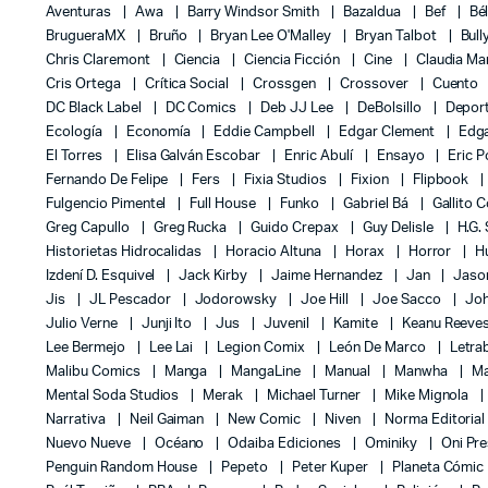
Aventuras
Awa
Barry Windsor Smith
Bazaldua
Bef
Bé
BrugueraMX
Bruño
Bryan Lee O'Malley
Bryan Talbot
Bull
Chris Claremont
Ciencia
Ciencia Ficción
Cine
Claudia Ma
Cris Ortega
Crítica Social
Crossgen
Crossover
Cuento
DC Black Label
DC Comics
Deb JJ Lee
DeBolsillo
Depor
Ecología
Economía
Eddie Campbell
Edgar Clement
Edga
El Torres
Elisa Galván Escobar
Enric Abulí
Ensayo
Eric 
Fernando De Felipe
Fers
Fixia Studios
Fixion
Flipbook
Fulgencio Pimentel
Full House
Funko
Gabriel Bá
Gallito 
Greg Capullo
Greg Rucka
Guido Crepax
Guy Delisle
H.G.
Historietas Hidrocalidas
Horacio Altuna
Horax
Horror
H
Izdení D. Esquivel
Jack Kirby
Jaime Hernandez
Jan
Jas
Jis
JL Pescador
Jodorowsky
Joe Hill
Joe Sacco
Jo
Julio Verne
Junji Ito
Jus
Juvenil
Kamite
Keanu Reeve
Lee Bermejo
Lee Lai
Legion Comix
León De Marco
Letra
Malibu Comics
Manga
MangaLine
Manual
Manwha
Ma
Mental Soda Studios
Merak
Michael Turner
Mike Mignola
Narrativa
Neil Gaiman
New Comic
Niven
Norma Editoria
Nuevo Nueve
Océano
Odaiba Ediciones
Ominiky
Oni Pr
Penguin Random House
Pepeto
Peter Kuper
Planeta Cómic