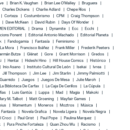
ove
Brian K. Vaughan
Brian Lee O'Malley
Bruguera
Charles Dickens
Charlie Adlard
Chepe Ríos
Corteza
Costumbrismo
CPM
Craig Thompson
Dave McKean
David Rubin
Days Of Wonder
EN EDITORIAL
Drama
Dynamite
Ecc
Ecchi
icions Ponent
Editorial Antonio Machado
Editorial Planeta
k
Fandogamia
Fantasía
Feminismo
 La Mora
Francisco Ibáñez
Frank Miller
Frederik Peeters
ermán Butze
Glénat
Gore
Grant Morrison
Gredos
ki
Hentai
Hideshi Hino
Hill House Comics
Histórico
Inio Asano
Instituto Cultural De León
Isekai
Ivrea
Jill Thompson
Jim Lee
Jim Starlin
Jimmy Palmiotti
 Guarnido
Juegos
Juegos De Mesa
Julie Maroh
La Biblioteca De Carfax
La Caja De Cerillos
La Cúpula
fías
Luis Gantús
Luppa
Mad
Magia
Makoki
ary M. Talbot
Matt Groening
Mayfair Games
bius
Momentum
Moneros
Moztros
Música
 Fantasía
Novela Grafica
Novela Ligera
Novela Negra
l Croci
Paul Grist
Paul Pope
Paulina Marquez
k
Pura Pinche Fortaleza
Quan Zhou Wu
Racismo