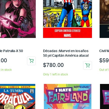
e Patrulla-X 50
Décadas : Marvel en los años
Civil 
50 ¡el Capitán América ataca!
.00
$
59
$
780.00
t in stock
Out of 
Only 1 left in stock