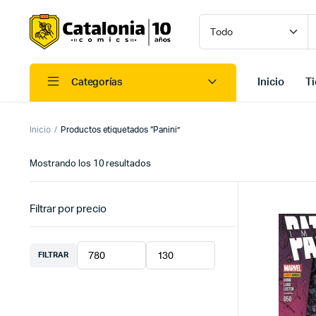
Inicio
T
Categorías
Inicio
Productos etiquetados “Panini”
Ordenado
Mostrando los 10 resultados
por
los
últimos
Filtrar por precio
FILTRAR
Precio
Precio
mínimo
máximo