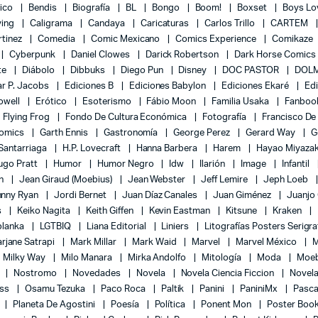
lico
Bendis
Biografía
BL
Bongo
Boom!
Boxset
Boys L
ying
Caligrama
Candaya
Caricaturas
Carlos Trillo
CARTEM
rtinez
Comedia
Comic Mexicano
Comics Experience
Comikaze
Cyberpunk
Daniel Clowes
Darick Robertson
Dark Horse Comics
te
Diábolo
Dibbuks
Diego Pun
Disney
DOC PASTOR
DOLM
r P. Jacobs
Ediciones B
Ediciones Babylon
Ediciones Ekaré
Ed
Powell
Erótico
Esoterismo
Fábio Moon
Familia Usaka
Fanboo
Flying Frog
Fondo De Cultura Económica
Fotografía
Francisco De
Comics
Garth Ennis
Gastronomía
George Perez
Gerard Way
G
 Santarriaga
H.P. Lovecraft
Hanna Barbera
Harem
Hayao Miyaza
ugo Pratt
Humor
Humor Negro
Idw
Ilarión
Image
Infantil
on
Jean Giraud (Moebius)
Jean Webster
Jeff Lemire
Jeph Loeb
hnny Ryan
Jordi Bernet
Juan Díaz Canales
Juan Giménez
Juanjo
s
Keiko Nagita
Keith Giffen
Kevin Eastman
Kitsune
Kraken
blanka
LGTBIQ
Liana Editorial
Liniers
Litografías Posters Serigra
rjane Satrapi
Mark Millar
Mark Waid
Marvel
Marvel México
M
Milky Way
Milo Manara
Mirka Andolfo
Mitología
Moda
Moe
l
Nostromo
Novedades
Novela
Novela Ciencia Ficcion
Novela
ess
Osamu Tezuka
Paco Roca
Paltik
Panini
PaniniMx
Pasca
Planeta De Agostini
Poesía
Política
Ponent Mon
Poster Boo