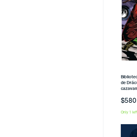
Bibliote
de Drácu
cazava
$
580
Only 1 lef