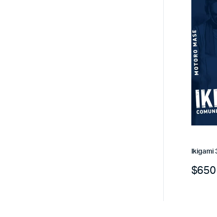
Ikigami 
$
650