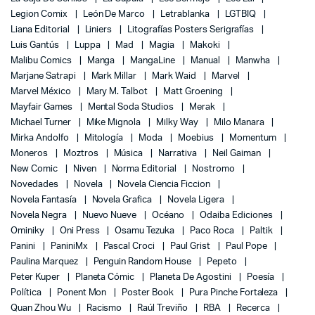
Legion Comix
León De Marco
Letrablanka
LGTBIQ
Liana Editorial
Liniers
Litografías Posters Serigrafías
Luis Gantús
Luppa
Mad
Magia
Makoki
Malibu Comics
Manga
MangaLine
Manual
Manwha
Marjane Satrapi
Mark Millar
Mark Waid
Marvel
Marvel México
Mary M. Talbot
Matt Groening
Mayfair Games
Mental Soda Studios
Merak
Michael Turner
Mike Mignola
Milky Way
Milo Manara
Mirka Andolfo
Mitología
Moda
Moebius
Momentum
Moneros
Moztros
Música
Narrativa
Neil Gaiman
New Comic
Niven
Norma Editorial
Nostromo
Novedades
Novela
Novela Ciencia Ficcion
Novela Fantasía
Novela Grafica
Novela Ligera
Novela Negra
Nuevo Nueve
Océano
Odaiba Ediciones
Ominiky
Oni Press
Osamu Tezuka
Paco Roca
Paltik
Panini
PaniniMx
Pascal Croci
Paul Grist
Paul Pope
Paulina Marquez
Penguin Random House
Pepeto
Peter Kuper
Planeta Cómic
Planeta De Agostini
Poesía
Política
Ponent Mon
Poster Book
Pura Pinche Fortaleza
Quan Zhou Wu
Racismo
Raúl Treviño
RBA
Recerca