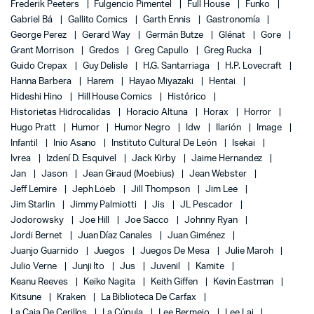
Frederik Peeters
Fulgencio Pimentel
Full House
Funko
Gabriel Bá
Gallito Comics
Garth Ennis
Gastronomía
George Perez
Gerard Way
Germán Butze
Glénat
Gore
Grant Morrison
Gredos
Greg Capullo
Greg Rucka
Guido Crepax
Guy Delisle
H.G. Santarriaga
H.P. Lovecraft
Hanna Barbera
Harem
Hayao Miyazaki
Hentai
Hideshi Hino
Hill House Comics
Histórico
Historietas Hidrocalidas
Horacio Altuna
Horax
Horror
Hugo Pratt
Humor
Humor Negro
Idw
Ilarión
Image
Infantil
Inio Asano
Instituto Cultural De León
Isekai
Ivrea
Izdení D. Esquivel
Jack Kirby
Jaime Hernandez
Jan
Jason
Jean Giraud (Moebius)
Jean Webster
Jeff Lemire
Jeph Loeb
Jill Thompson
Jim Lee
Jim Starlin
Jimmy Palmiotti
Jis
JL Pescador
Jodorowsky
Joe Hill
Joe Sacco
Johnny Ryan
Jordi Bernet
Juan Díaz Canales
Juan Giménez
Juanjo Guarnido
Juegos
Juegos De Mesa
Julie Maroh
Julio Verne
Junji Ito
Jus
Juvenil
Kamite
Keanu Reeves
Keiko Nagita
Keith Giffen
Kevin Eastman
Kitsune
Kraken
La Biblioteca De Carfax
La Caja De Cerillos
La Cúpula
Lee Bermejo
Lee Lai