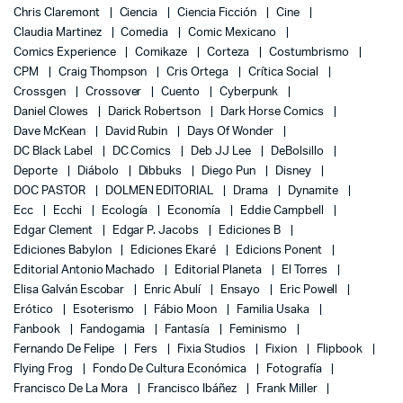
Chris Claremont
Ciencia
Ciencia Ficción
Cine
Claudia Martinez
Comedia
Comic Mexicano
Comics Experience
Comikaze
Corteza
Costumbrismo
CPM
Craig Thompson
Cris Ortega
Crítica Social
Crossgen
Crossover
Cuento
Cyberpunk
Daniel Clowes
Darick Robertson
Dark Horse Comics
Dave McKean
David Rubin
Days Of Wonder
DC Black Label
DC Comics
Deb JJ Lee
DeBolsillo
Deporte
Diábolo
Dibbuks
Diego Pun
Disney
DOC PASTOR
DOLMEN EDITORIAL
Drama
Dynamite
Ecc
Ecchi
Ecología
Economía
Eddie Campbell
Edgar Clement
Edgar P. Jacobs
Ediciones B
Ediciones Babylon
Ediciones Ekaré
Edicions Ponent
Editorial Antonio Machado
Editorial Planeta
El Torres
Elisa Galván Escobar
Enric Abulí
Ensayo
Eric Powell
Erótico
Esoterismo
Fábio Moon
Familia Usaka
Fanbook
Fandogamia
Fantasía
Feminismo
Fernando De Felipe
Fers
Fixia Studios
Fixion
Flipbook
Flying Frog
Fondo De Cultura Económica
Fotografía
Francisco De La Mora
Francisco Ibáñez
Frank Miller