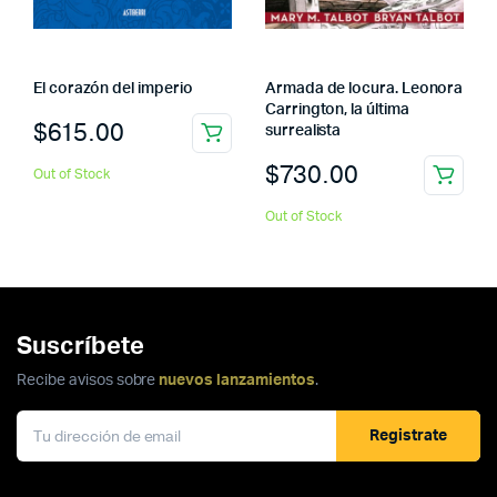
El corazón del imperio
Armada de locura. Leonora
Carrington, la última
$
615.00
surrealista
$
730.00
Out of Stock
Out of Stock
Suscríbete
Recibe avisos sobre
nuevos lanzamientos
.
Registrate