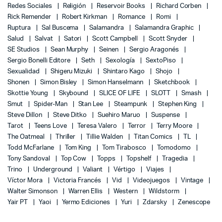
Redes Sociales
Religión
Reservoir Books
Richard Corben
Rick Remender
Robert Kirkman
Romance
Romi
Ruptura
Sal Buscema
Salamandra
Salamandra Graphic
Salud
Salvat
Satori
Scott Campbell
Scott Snyder
SE Studios
Sean Murphy
Seinen
Sergio Aragonés
Sergio Bonelli Editore
Seth
Sexología
SextoPiso
Sexualidad
Shigeru Mizuki
Shintaro Kago
Shojo
Shonen
Simon Bisley
Simon Hanselmann
Sketchbook
Skottie Young
Skybound
SLICE OF LIFE
SLOTT
Smash
Smut
Spider-Man
Stan Lee
Steampunk
Stephen King
Steve Dillon
Steve Ditko
Suehiro Maruo
Suspense
Tarot
Teens Love
Teresa Valero
Terror
Terry Moore
The Oatmeal
Thriller
Tillie Walden
Titan Comics
TL
Todd McFarlane
Tom King
Tom Tirabosco
Tomodomo
Tony Sandoval
Top Cow
Topps
Topshelf
Tragedia
Trino
Underground
Valiant
Vértigo
Viajes
Víctor Mora
Victoria Francés
Vid
Videojuegos
Vintage
Walter Simonson
Warren Ellis
Western
Wildstorm
Yair PT
Yaoi
Yermo Ediciones
Yuri
Zdarsky
Zenescope