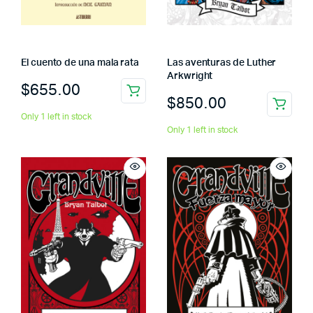
El cuento de una mala rata
Las aventuras de Luther
Arkwright
$
655.00
$
850.00
Only 1 left in stock
Only 1 left in stock