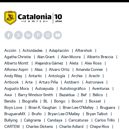
Acción
Actividades
Adaptación
Aftershok
Agatha Christie
Alan Grant
Alan Moore
Alberto Breccia
Alberto Montt
Alejandra Gámez
Aleta
Alex Ross
Alfonso Azpiri
Alias
Alvaro Ortiz
Amanda Conner
Andy Riley
Antartic
Antología
Archie
Arechi
Artbook
Arte
Arturo Piña
Astiberri
Astronave
Augusto Mora
Autoayuda
Autobiográfico
Aventuras
Awa
Barry Windsor Smith
Bazaldua
Bef
Bélico
Bendis
Biografía
BL
Bongo
Boom!
Boxset
Boys Love
Brian K. Vaughan
Brian Lee O'Malley
Bruguera
BrugueraMX
Bruño
Bryan Lee O'Malley
Bryan Talbot
Bullying
Caligrama
Candaya
Caricaturas
Carlos Trillo
CARTEM
Charles Dickens
Charlie Adlard
Chepe Ríos