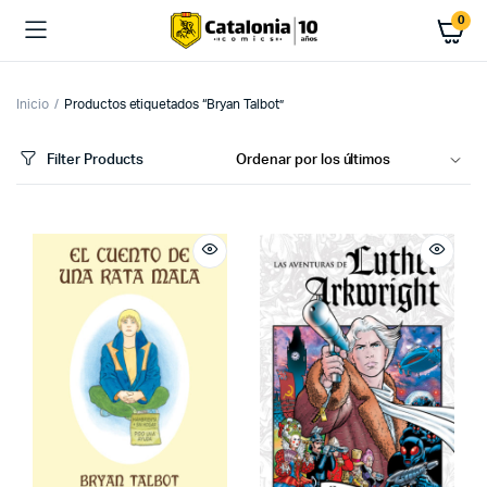
0
Inicio
Productos etiquetados “Bryan Talbot”
Filter Products
cio
cio
imo
ximo