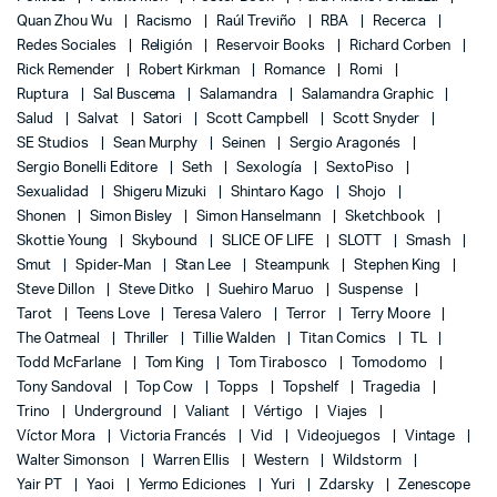
Quan Zhou Wu
Racismo
Raúl Treviño
RBA
Recerca
Redes Sociales
Religión
Reservoir Books
Richard Corben
Rick Remender
Robert Kirkman
Romance
Romi
Ruptura
Sal Buscema
Salamandra
Salamandra Graphic
Salud
Salvat
Satori
Scott Campbell
Scott Snyder
SE Studios
Sean Murphy
Seinen
Sergio Aragonés
Sergio Bonelli Editore
Seth
Sexología
SextoPiso
Sexualidad
Shigeru Mizuki
Shintaro Kago
Shojo
Shonen
Simon Bisley
Simon Hanselmann
Sketchbook
Skottie Young
Skybound
SLICE OF LIFE
SLOTT
Smash
Smut
Spider-Man
Stan Lee
Steampunk
Stephen King
Steve Dillon
Steve Ditko
Suehiro Maruo
Suspense
Tarot
Teens Love
Teresa Valero
Terror
Terry Moore
The Oatmeal
Thriller
Tillie Walden
Titan Comics
TL
Todd McFarlane
Tom King
Tom Tirabosco
Tomodomo
Tony Sandoval
Top Cow
Topps
Topshelf
Tragedia
Trino
Underground
Valiant
Vértigo
Viajes
Víctor Mora
Victoria Francés
Vid
Videojuegos
Vintage
Walter Simonson
Warren Ellis
Western
Wildstorm
Yair PT
Yaoi
Yermo Ediciones
Yuri
Zdarsky
Zenescope