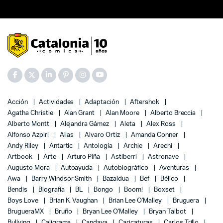
Acción
Actividades
Adaptación
Aftershok
Agatha Christie
Alan Grant
Alan Moore
Alberto Breccia
Alberto Montt
Alejandra Gámez
Aleta
Alex Ross
Alfonso Azpiri
Alias
Alvaro Ortiz
Amanda Conner
Andy Riley
Antartic
Antología
Archie
Arechi
Artbook
Arte
Arturo Piña
Astiberri
Astronave
Augusto Mora
Autoayuda
Autobiográfico
Aventuras
Awa
Barry Windsor Smith
Bazaldua
Bef
Bélico
Bendis
Biografía
BL
Bongo
Boom!
Boxset
Boys Love
Brian K. Vaughan
Brian Lee O'Malley
Bruguera
BrugueraMX
Bruño
Bryan Lee O'Malley
Bryan Talbot
Bullying
Caligrama
Candaya
Caricaturas
Carlos Trillo