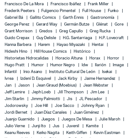
Francisco De La Mora
Francisco Ibáñez
Frank Miller
Frederik Peeters
Fulgencio Pimentel
Full House
Funko
Gabriel Bá
Gallito Comics
Garth Ennis
Gastronomía
George Perez
Gerard Way
Germán Butze
Glénat
Gore
Grant Morrison
Gredos
Greg Capullo
Greg Rucka
Guido Crepax
Guy Delisle
H.G. Santarriaga
H.P. Lovecraft
Hanna Barbera
Harem
Hayao Miyazaki
Hentai
Hideshi Hino
Hill House Comics
Histórico
Historietas Hidrocalidas
Horacio Altuna
Horax
Horror
Hugo Pratt
Humor
Humor Negro
Idw
Ilarión
Image
Infantil
Inio Asano
Instituto Cultural De León
Isekai
Ivrea
Izdení D. Esquivel
Jack Kirby
Jaime Hernandez
Jan
Jason
Jean Giraud (Moebius)
Jean Webster
Jeff Lemire
Jeph Loeb
Jill Thompson
Jim Lee
Jim Starlin
Jimmy Palmiotti
Jis
JL Pescador
Jodorowsky
Joe Hill
Joe Sacco
Johnny Ryan
Jordi Bernet
Juan Díaz Canales
Juan Giménez
Juanjo Guarnido
Juegos
Juegos De Mesa
Julie Maroh
Julio Verne
Junji Ito
Jus
Juvenil
Kamite
Keanu Reeves
Keiko Nagita
Keith Giffen
Kevin Eastman