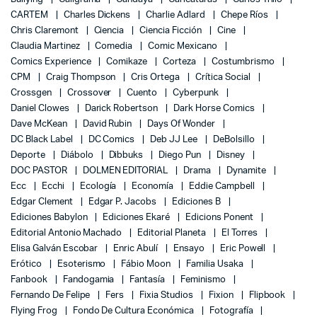
CARTEM
Charles Dickens
Charlie Adlard
Chepe Ríos
Chris Claremont
Ciencia
Ciencia Ficción
Cine
Claudia Martinez
Comedia
Comic Mexicano
Comics Experience
Comikaze
Corteza
Costumbrismo
CPM
Craig Thompson
Cris Ortega
Crítica Social
Crossgen
Crossover
Cuento
Cyberpunk
Daniel Clowes
Darick Robertson
Dark Horse Comics
Dave McKean
David Rubin
Days Of Wonder
DC Black Label
DC Comics
Deb JJ Lee
DeBolsillo
Deporte
Diábolo
Dibbuks
Diego Pun
Disney
DOC PASTOR
DOLMEN EDITORIAL
Drama
Dynamite
Ecc
Ecchi
Ecología
Economía
Eddie Campbell
Edgar Clement
Edgar P. Jacobs
Ediciones B
Ediciones Babylon
Ediciones Ekaré
Edicions Ponent
Editorial Antonio Machado
Editorial Planeta
El Torres
Elisa Galván Escobar
Enric Abulí
Ensayo
Eric Powell
Erótico
Esoterismo
Fábio Moon
Familia Usaka
Fanbook
Fandogamia
Fantasía
Feminismo
Fernando De Felipe
Fers
Fixia Studios
Fixion
Flipbook
Flying Frog
Fondo De Cultura Económica
Fotografía