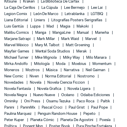
Kitsune
Kraken
La Biblioteca De Carfax
La Caja De Cerillos
La Cúpula
Lee Bermejo
Lee Lai
Legion Comix
León De Marco
Letrablanka
LGTBIQ
Liana Editorial
Liniers
Litografías Posters Serigrafías
Luis Gantús
Luppa
Mad
Magia
Makoki
Malibu Comics
Manga
MangaLine
Manual
Manwha
Marjane Satrapi
Mark Millar
Mark Waid
Marvel
Marvel México
Mary M. Talbot
Matt Groening
Mayfair Games
Mental Soda Studios
Merak
Michael Turner
Mike Mignola
Milky Way
Milo Manara
Mirka Andolfo
Mitología
Moda
Moebius
Momentum
Moneros
Moztros
Música
Narrativa
Neil Gaiman
New Comic
Niven
Norma Editorial
Nostromo
Novedades
Novela
Novela Ciencia Ficcion
Novela Fantasía
Novela Grafica
Novela Ligera
Novela Negra
Nuevo Nueve
Océano
Odaiba Ediciones
Ominiky
Oni Press
Osamu Tezuka
Paco Roca
Paltik
Panini
PaniniMx
Pascal Croci
Paul Grist
Paul Pope
Paulina Marquez
Penguin Random House
Pepeto
Peter Kuper
Planeta Cómic
Planeta De Agostini
Poesía
Política
Ponent Mon
Poster Book
Pura Pinche Fortaleza