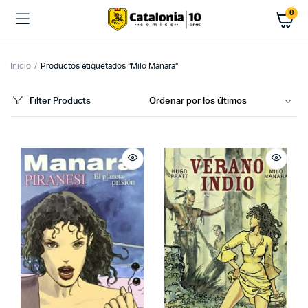
0
Inicio
Productos etiquetados “Milo Manara”
Filter Products
cio
cio
imo
ximo