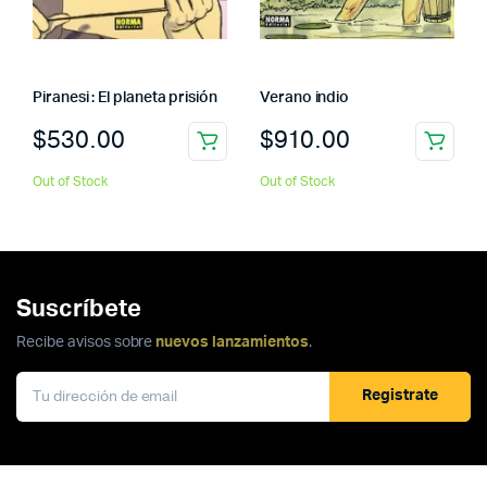
Piranesi : El planeta prisión
Verano indio
$
530.00
$
910.00
Out of Stock
Out of Stock
Suscríbete
Recibe avisos sobre
nuevos lanzamientos
.
Registrate