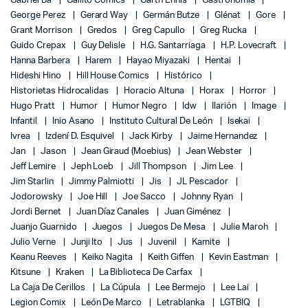
Gabriel Bá
Gallito Comics
Garth Ennis
Gastronomía
George Perez
Gerard Way
Germán Butze
Glénat
Gore
Grant Morrison
Gredos
Greg Capullo
Greg Rucka
Guido Crepax
Guy Delisle
H.G. Santarriaga
H.P. Lovecraft
Hanna Barbera
Harem
Hayao Miyazaki
Hentai
Hideshi Hino
Hill House Comics
Histórico
Historietas Hidrocalidas
Horacio Altuna
Horax
Horror
Hugo Pratt
Humor
Humor Negro
Idw
Ilarión
Image
Infantil
Inio Asano
Instituto Cultural De León
Isekai
Ivrea
Izdení D. Esquivel
Jack Kirby
Jaime Hernandez
Jan
Jason
Jean Giraud (Moebius)
Jean Webster
Jeff Lemire
Jeph Loeb
Jill Thompson
Jim Lee
Jim Starlin
Jimmy Palmiotti
Jis
JL Pescador
Jodorowsky
Joe Hill
Joe Sacco
Johnny Ryan
Jordi Bernet
Juan Díaz Canales
Juan Giménez
Juanjo Guarnido
Juegos
Juegos De Mesa
Julie Maroh
Julio Verne
Junji Ito
Jus
Juvenil
Kamite
Keanu Reeves
Keiko Nagita
Keith Giffen
Kevin Eastman
Kitsune
Kraken
La Biblioteca De Carfax
La Caja De Cerillos
La Cúpula
Lee Bermejo
Lee Lai
Legion Comix
León De Marco
Letrablanka
LGTBIQ