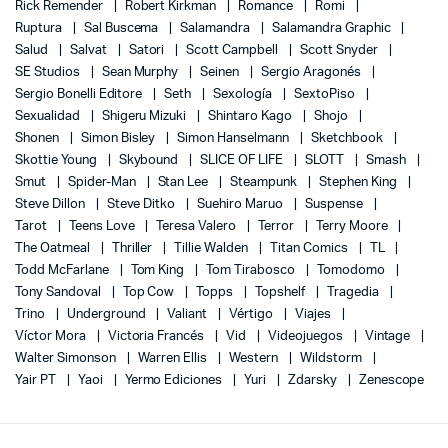
Rick Remender
Robert Kirkman
Romance
Romi
Ruptura
Sal Buscema
Salamandra
Salamandra Graphic
Salud
Salvat
Satori
Scott Campbell
Scott Snyder
SE Studios
Sean Murphy
Seinen
Sergio Aragonés
Sergio Bonelli Editore
Seth
Sexología
SextoPiso
Sexualidad
Shigeru Mizuki
Shintaro Kago
Shojo
Shonen
Simon Bisley
Simon Hanselmann
Sketchbook
Skottie Young
Skybound
SLICE OF LIFE
SLOTT
Smash
Smut
Spider-Man
Stan Lee
Steampunk
Stephen King
Steve Dillon
Steve Ditko
Suehiro Maruo
Suspense
Tarot
Teens Love
Teresa Valero
Terror
Terry Moore
The Oatmeal
Thriller
Tillie Walden
Titan Comics
TL
Todd McFarlane
Tom King
Tom Tirabosco
Tomodomo
Tony Sandoval
Top Cow
Topps
Topshelf
Tragedia
Trino
Underground
Valiant
Vértigo
Viajes
Víctor Mora
Victoria Francés
Vid
Videojuegos
Vintage
Walter Simonson
Warren Ellis
Western
Wildstorm
Yair PT
Yaoi
Yermo Ediciones
Yuri
Zdarsky
Zenescope