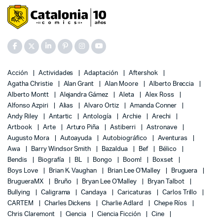
Acción
Actividades
Adaptación
Aftershok
Agatha Christie
Alan Grant
Alan Moore
Alberto Breccia
Alberto Montt
Alejandra Gámez
Aleta
Alex Ross
Alfonso Azpiri
Alias
Alvaro Ortiz
Amanda Conner
Andy Riley
Antartic
Antología
Archie
Arechi
Artbook
Arte
Arturo Piña
Astiberri
Astronave
Augusto Mora
Autoayuda
Autobiográfico
Aventuras
Awa
Barry Windsor Smith
Bazaldua
Bef
Bélico
Bendis
Biografía
BL
Bongo
Boom!
Boxset
Boys Love
Brian K. Vaughan
Brian Lee O'Malley
Bruguera
BrugueraMX
Bruño
Bryan Lee O'Malley
Bryan Talbot
Bullying
Caligrama
Candaya
Caricaturas
Carlos Trillo
CARTEM
Charles Dickens
Charlie Adlard
Chepe Ríos
Chris Claremont
Ciencia
Ciencia Ficción
Cine