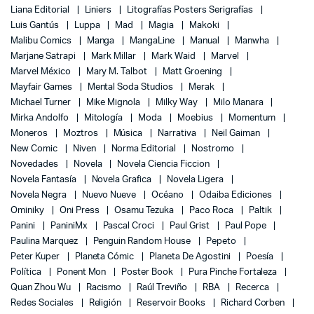
Liana Editorial
Liniers
Litografías Posters Serigrafías
Luis Gantús
Luppa
Mad
Magia
Makoki
Malibu Comics
Manga
MangaLine
Manual
Manwha
Marjane Satrapi
Mark Millar
Mark Waid
Marvel
Marvel México
Mary M. Talbot
Matt Groening
Mayfair Games
Mental Soda Studios
Merak
Michael Turner
Mike Mignola
Milky Way
Milo Manara
Mirka Andolfo
Mitología
Moda
Moebius
Momentum
Moneros
Moztros
Música
Narrativa
Neil Gaiman
New Comic
Niven
Norma Editorial
Nostromo
Novedades
Novela
Novela Ciencia Ficcion
Novela Fantasía
Novela Grafica
Novela Ligera
Novela Negra
Nuevo Nueve
Océano
Odaiba Ediciones
Ominiky
Oni Press
Osamu Tezuka
Paco Roca
Paltik
Panini
PaniniMx
Pascal Croci
Paul Grist
Paul Pope
Paulina Marquez
Penguin Random House
Pepeto
Peter Kuper
Planeta Cómic
Planeta De Agostini
Poesía
Política
Ponent Mon
Poster Book
Pura Pinche Fortaleza
Quan Zhou Wu
Racismo
Raúl Treviño
RBA
Recerca
Redes Sociales
Religión
Reservoir Books
Richard Corben