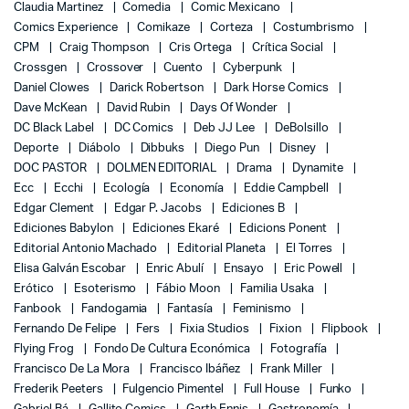
Claudia Martinez
Comedia
Comic Mexicano
Comics Experience
Comikaze
Corteza
Costumbrismo
CPM
Craig Thompson
Cris Ortega
Crítica Social
Crossgen
Crossover
Cuento
Cyberpunk
Daniel Clowes
Darick Robertson
Dark Horse Comics
Dave McKean
David Rubin
Days Of Wonder
DC Black Label
DC Comics
Deb JJ Lee
DeBolsillo
Deporte
Diábolo
Dibbuks
Diego Pun
Disney
DOC PASTOR
DOLMEN EDITORIAL
Drama
Dynamite
Ecc
Ecchi
Ecología
Economía
Eddie Campbell
Edgar Clement
Edgar P. Jacobs
Ediciones B
Ediciones Babylon
Ediciones Ekaré
Edicions Ponent
Editorial Antonio Machado
Editorial Planeta
El Torres
Elisa Galván Escobar
Enric Abulí
Ensayo
Eric Powell
Erótico
Esoterismo
Fábio Moon
Familia Usaka
Fanbook
Fandogamia
Fantasía
Feminismo
Fernando De Felipe
Fers
Fixia Studios
Fixion
Flipbook
Flying Frog
Fondo De Cultura Económica
Fotografía
Francisco De La Mora
Francisco Ibáñez
Frank Miller
Frederik Peeters
Fulgencio Pimentel
Full House
Funko