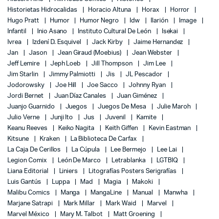
Historietas Hidrocalidas
Horacio Altuna
Horax
Horror
Hugo Pratt
Humor
Humor Negro
Idw
Ilarión
Image
Infantil
Inio Asano
Instituto Cultural De León
Isekai
Ivrea
Izdení D. Esquivel
Jack Kirby
Jaime Hernandez
Jan
Jason
Jean Giraud (Moebius)
Jean Webster
Jeff Lemire
Jeph Loeb
Jill Thompson
Jim Lee
Jim Starlin
Jimmy Palmiotti
Jis
JL Pescador
Jodorowsky
Joe Hill
Joe Sacco
Johnny Ryan
Jordi Bernet
Juan Díaz Canales
Juan Giménez
Juanjo Guarnido
Juegos
Juegos De Mesa
Julie Maroh
Julio Verne
Junji Ito
Jus
Juvenil
Kamite
Keanu Reeves
Keiko Nagita
Keith Giffen
Kevin Eastman
Kitsune
Kraken
La Biblioteca De Carfax
La Caja De Cerillos
La Cúpula
Lee Bermejo
Lee Lai
Legion Comix
León De Marco
Letrablanka
LGTBIQ
Liana Editorial
Liniers
Litografías Posters Serigrafías
Luis Gantús
Luppa
Mad
Magia
Makoki
Malibu Comics
Manga
MangaLine
Manual
Manwha
Marjane Satrapi
Mark Millar
Mark Waid
Marvel
Marvel México
Mary M. Talbot
Matt Groening