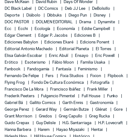
Dave McKean
David Rubin
Days Of Wonder
DC Black Label
DC Comics
Deb JJ Lee
DeBolsillo
Deporte
Diábolo
Dibbuks
Diego Pun
Disney
DOC PASTOR
DOLMEN EDITORIAL
Drama
Dynamite
Ecc
Ecchi
Ecología
Economía
Eddie Campbell
Edgar Clement
Edgar P. Jacobs
Ediciones B
Ediciones Babylon
Ediciones Ekaré
Edicions Ponent
Editorial Antonio Machado
Editorial Planeta
El Torres
Elisa Galván Escobar
Enric Abulí
Ensayo
Eric Powell
Erótico
Esoterismo
Fábio Moon
Familia Usaka
Fanbook
Fandogamia
Fantasía
Feminismo
Fernando De Felipe
Fers
Fixia Studios
Fixion
Flipbook
Flying Frog
Fondo De Cultura Económica
Fotografía
Francisco De La Mora
Francisco Ibáñez
Frank Miller
Frederik Peeters
Fulgencio Pimentel
Full House
Funko
Gabriel Bá
Gallito Comics
Garth Ennis
Gastronomía
George Perez
Gerard Way
Germán Butze
Glénat
Gore
Grant Morrison
Gredos
Greg Capullo
Greg Rucka
Guido Crepax
Guy Delisle
H.G. Santarriaga
H.P. Lovecraft
Hanna Barbera
Harem
Hayao Miyazaki
Hentai
Hideshi Hino
Hill House Comics
Histórico