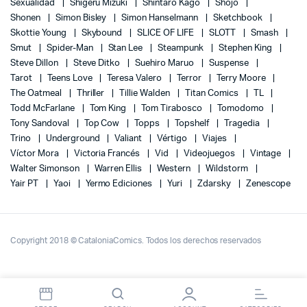
Sexualidad
Shigeru Mizuki
Shintaro Kago
Shojo
Shonen
Simon Bisley
Simon Hanselmann
Sketchbook
Skottie Young
Skybound
SLICE OF LIFE
SLOTT
Smash
Smut
Spider-Man
Stan Lee
Steampunk
Stephen King
Steve Dillon
Steve Ditko
Suehiro Maruo
Suspense
Tarot
Teens Love
Teresa Valero
Terror
Terry Moore
The Oatmeal
Thriller
Tillie Walden
Titan Comics
TL
Todd McFarlane
Tom King
Tom Tirabosco
Tomodomo
Tony Sandoval
Top Cow
Topps
Topshelf
Tragedia
Trino
Underground
Valiant
Vértigo
Viajes
Víctor Mora
Victoria Francés
Vid
Videojuegos
Vintage
Walter Simonson
Warren Ellis
Western
Wildstorm
Yair PT
Yaoi
Yermo Ediciones
Yuri
Zdarsky
Zenescope
Copyright 2018 © CataloniaComics. Todos los derechos reservados