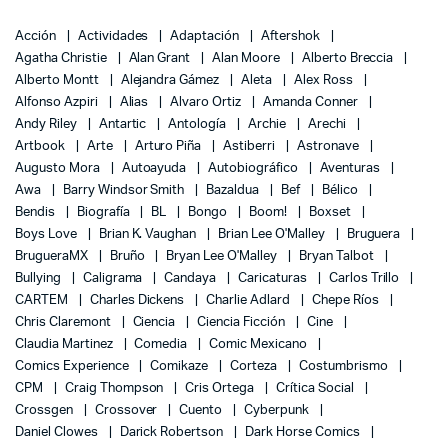
Acción
Actividades
Adaptación
Aftershok
Agatha Christie
Alan Grant
Alan Moore
Alberto Breccia
Alberto Montt
Alejandra Gámez
Aleta
Alex Ross
Alfonso Azpiri
Alias
Alvaro Ortiz
Amanda Conner
Andy Riley
Antartic
Antología
Archie
Arechi
Artbook
Arte
Arturo Piña
Astiberri
Astronave
Augusto Mora
Autoayuda
Autobiográfico
Aventuras
Awa
Barry Windsor Smith
Bazaldua
Bef
Bélico
Bendis
Biografía
BL
Bongo
Boom!
Boxset
Boys Love
Brian K. Vaughan
Brian Lee O'Malley
Bruguera
BrugueraMX
Bruño
Bryan Lee O'Malley
Bryan Talbot
Bullying
Caligrama
Candaya
Caricaturas
Carlos Trillo
CARTEM
Charles Dickens
Charlie Adlard
Chepe Ríos
Chris Claremont
Ciencia
Ciencia Ficción
Cine
Claudia Martinez
Comedia
Comic Mexicano
Comics Experience
Comikaze
Corteza
Costumbrismo
CPM
Craig Thompson
Cris Ortega
Crítica Social
Crossgen
Crossover
Cuento
Cyberpunk
Daniel Clowes
Darick Robertson
Dark Horse Comics