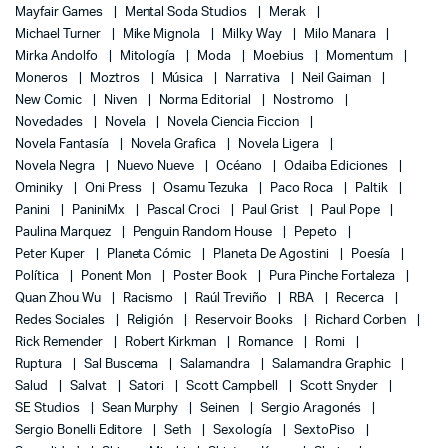
Mayfair Games
Mental Soda Studios
Merak
Michael Turner
Mike Mignola
Milky Way
Milo Manara
Mirka Andolfo
Mitología
Moda
Moebius
Momentum
Moneros
Moztros
Música
Narrativa
Neil Gaiman
New Comic
Niven
Norma Editorial
Nostromo
Novedades
Novela
Novela Ciencia Ficcion
Novela Fantasía
Novela Grafica
Novela Ligera
Novela Negra
Nuevo Nueve
Océano
Odaiba Ediciones
Ominiky
Oni Press
Osamu Tezuka
Paco Roca
Paltik
Panini
PaniniMx
Pascal Croci
Paul Grist
Paul Pope
Paulina Marquez
Penguin Random House
Pepeto
Peter Kuper
Planeta Cómic
Planeta De Agostini
Poesía
Política
Ponent Mon
Poster Book
Pura Pinche Fortaleza
Quan Zhou Wu
Racismo
Raúl Treviño
RBA
Recerca
Redes Sociales
Religión
Reservoir Books
Richard Corben
Rick Remender
Robert Kirkman
Romance
Romi
Ruptura
Sal Buscema
Salamandra
Salamandra Graphic
Salud
Salvat
Satori
Scott Campbell
Scott Snyder
SE Studios
Sean Murphy
Seinen
Sergio Aragonés
Sergio Bonelli Editore
Seth
Sexología
SextoPiso