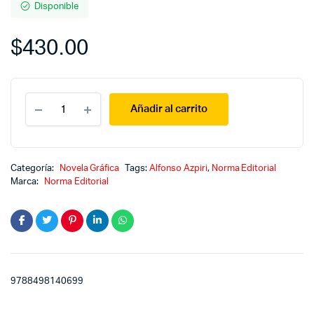
Disponible
$
430.00
Lorna
Añadir al carrito
:
Las
sombras
perdidas
quantity
Categoría:
Novela Gráfica
Tags:
Alfonso Azpiri
,
Norma Editorial
Marca:
Norma Editorial
9788498140699