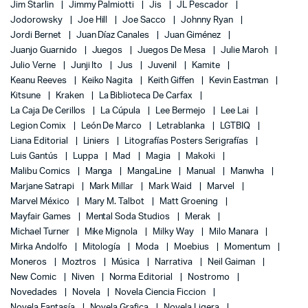
Jim Starlin
Jimmy Palmiotti
Jis
JL Pescador
Jodorowsky
Joe Hill
Joe Sacco
Johnny Ryan
Jordi Bernet
Juan Díaz Canales
Juan Giménez
Juanjo Guarnido
Juegos
Juegos De Mesa
Julie Maroh
Julio Verne
Junji Ito
Jus
Juvenil
Kamite
Keanu Reeves
Keiko Nagita
Keith Giffen
Kevin Eastman
Kitsune
Kraken
La Biblioteca De Carfax
La Caja De Cerillos
La Cúpula
Lee Bermejo
Lee Lai
Legion Comix
León De Marco
Letrablanka
LGTBIQ
Liana Editorial
Liniers
Litografías Posters Serigrafías
Luis Gantús
Luppa
Mad
Magia
Makoki
Malibu Comics
Manga
MangaLine
Manual
Manwha
Marjane Satrapi
Mark Millar
Mark Waid
Marvel
Marvel México
Mary M. Talbot
Matt Groening
Mayfair Games
Mental Soda Studios
Merak
Michael Turner
Mike Mignola
Milky Way
Milo Manara
Mirka Andolfo
Mitología
Moda
Moebius
Momentum
Moneros
Moztros
Música
Narrativa
Neil Gaiman
New Comic
Niven
Norma Editorial
Nostromo
Novedades
Novela
Novela Ciencia Ficcion
Novela Fantasía
Novela Grafica
Novela Ligera