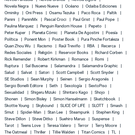
Novela Negra
Nuevo Nueve
Océano
Odaiba Ediciones
Ominiky
Oni Press
Osamu Tezuka
Paco Roca
Paltik
Panini
PaniniMx
Pascal Croci
Paul Grist
Paul Pope
Paulina Marquez
Penguin Random House
Pepeto
Peter Kuper
Planeta Cómic
Planeta De Agostini
Poesía
Política
Ponent Mon
Poster Book
Pura Pinche Fortaleza
Quan Zhou Wu
Racismo
Raúl Treviño
RBA
Recerca
Redes Sociales
Religión
Reservoir Books
Richard Corben
Rick Remender
Robert Kirkman
Romance
Romi
Ruptura
Sal Buscema
Salamandra
Salamandra Graphic
Salud
Salvat
Satori
Scott Campbell
Scott Snyder
SE Studios
Sean Murphy
Seinen
Sergio Aragonés
Sergio Bonelli Editore
Seth
Sexología
SextoPiso
Sexualidad
Shigeru Mizuki
Shintaro Kago
Shojo
Shonen
Simon Bisley
Simon Hanselmann
Sketchbook
Skottie Young
Skybound
SLICE OF LIFE
SLOTT
Smash
Smut
Spider-Man
Stan Lee
Steampunk
Stephen King
Steve Dillon
Steve Ditko
Suehiro Maruo
Suspense
Tarot
Teens Love
Teresa Valero
Terror
Terry Moore
The Oatmeal
Thriller
Tillie Walden
Titan Comics
TL