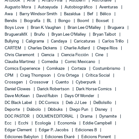
Artbook
Arte
Arturo Piña
Astiberri
Astronave
Augusto Mora
Autoayuda
Autobiográfico
Aventuras
Awa
Barry Windsor Smith
Bazaldua
Bef
Bélico
Bendis
Biografía
BL
Bongo
Boom!
Boxset
Boys Love
Brian K. Vaughan
Brian Lee O'Malley
Bruguera
BrugueraMX
Bruño
Bryan Lee O'Malley
Bryan Talbot
Bullying
Caligrama
Candaya
Caricaturas
Carlos Trillo
CARTEM
Charles Dickens
Charlie Adlard
Chepe Ríos
Chris Claremont
Ciencia
Ciencia Ficción
Cine
Claudia Martinez
Comedia
Comic Mexicano
Comics Experience
Comikaze
Corteza
Costumbrismo
CPM
Craig Thompson
Cris Ortega
Crítica Social
Crossgen
Crossover
Cuento
Cyberpunk
Daniel Clowes
Darick Robertson
Dark Horse Comics
Dave McKean
David Rubin
Days Of Wonder
DC Black Label
DC Comics
Deb JJ Lee
DeBolsillo
Deporte
Diábolo
Dibbuks
Diego Pun
Disney
DOC PASTOR
DOLMEN EDITORIAL
Drama
Dynamite
Ecc
Ecchi
Ecología
Economía
Eddie Campbell
Edgar Clement
Edgar P. Jacobs
Ediciones B
Ediciones Babylon
Ediciones Ekaré
Edicions Ponent