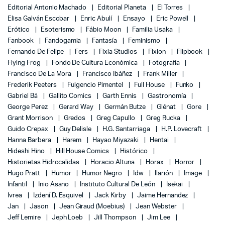
Editorial Antonio Machado
Editorial Planeta
El Torres
Elisa Galván Escobar
Enric Abulí
Ensayo
Eric Powell
Erótico
Esoterismo
Fábio Moon
Familia Usaka
Fanbook
Fandogamia
Fantasía
Feminismo
Fernando De Felipe
Fers
Fixia Studios
Fixion
Flipbook
Flying Frog
Fondo De Cultura Económica
Fotografía
Francisco De La Mora
Francisco Ibáñez
Frank Miller
Frederik Peeters
Fulgencio Pimentel
Full House
Funko
Gabriel Bá
Gallito Comics
Garth Ennis
Gastronomía
George Perez
Gerard Way
Germán Butze
Glénat
Gore
Grant Morrison
Gredos
Greg Capullo
Greg Rucka
Guido Crepax
Guy Delisle
H.G. Santarriaga
H.P. Lovecraft
Hanna Barbera
Harem
Hayao Miyazaki
Hentai
Hideshi Hino
Hill House Comics
Histórico
Historietas Hidrocalidas
Horacio Altuna
Horax
Horror
Hugo Pratt
Humor
Humor Negro
Idw
Ilarión
Image
Infantil
Inio Asano
Instituto Cultural De León
Isekai
Ivrea
Izdení D. Esquivel
Jack Kirby
Jaime Hernandez
Jan
Jason
Jean Giraud (Moebius)
Jean Webster
Jeff Lemire
Jeph Loeb
Jill Thompson
Jim Lee