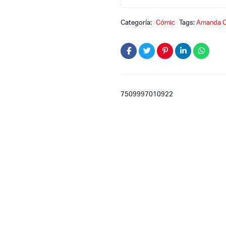
Candente
en
Categoría:
Cómic
Tags:
Amanda C
la
ciudad
quantity
7509997010922