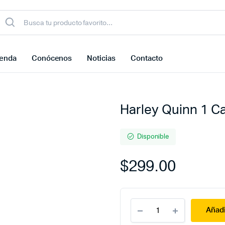
ienda
Conócenos
Noticias
Contacto
Harley Quinn 1 C
Disponible
$
299.00
Harley
Añadi
Quinn
1