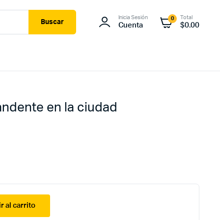
Inicia Sesión
Total
0
Buscar
Cuenta
$
0.00
andente en la ciudad
r al carrito