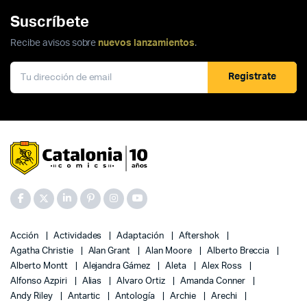
Suscríbete
Recibe avisos sobre
nuevos lanzamientos
.
Registrate
Acción
Actividades
Adaptación
Aftershok
Agatha Christie
Alan Grant
Alan Moore
Alberto Breccia
Alberto Montt
Alejandra Gámez
Aleta
Alex Ross
Alfonso Azpiri
Alias
Alvaro Ortiz
Amanda Conner
Andy Riley
Antartic
Antología
Archie
Arechi