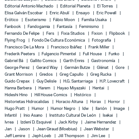
Editorial Antonio Machado
Editorial Planeta
El Torres
Elisa Galván Escobar
Enric Abulí
Ensayo
Eric Powell
Erótico
Esoterismo
Fábio Moon
Familia Usaka
Fanbook
Fandogamia
Fantasía
Feminismo
Fernando De Felipe
Fers
Fixia Studios
Fixion
Flipbook
Flying Frog
Fondo De Cultura Económica
Fotografía
Francisco De La Mora
Francisco Ibáñez
Frank Miller
Frederik Peeters
Fulgencio Pimentel
Full House
Funko
Gabriel Bá
Gallito Comics
Garth Ennis
Gastronomía
George Perez
Gerard Way
Germán Butze
Glénat
Gore
Grant Morrison
Gredos
Greg Capullo
Greg Rucka
Guido Crepax
Guy Delisle
H.G. Santarriaga
H.P. Lovecraft
Hanna Barbera
Harem
Hayao Miyazaki
Hentai
Hideshi Hino
Hill House Comics
Histórico
Historietas Hidrocalidas
Horacio Altuna
Horax
Horror
Hugo Pratt
Humor
Humor Negro
Idw
Ilarión
Image
Infantil
Inio Asano
Instituto Cultural De León
Isekai
Ivrea
Izdení D. Esquivel
Jack Kirby
Jaime Hernandez
Jan
Jason
Jean Giraud (Moebius)
Jean Webster
Jeff Lemire
Jeph Loeb
Jill Thompson
Jim Lee