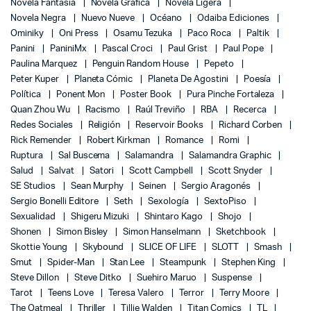
Novela Fantasía
Novela Grafica
Novela Ligera
Novela Negra
Nuevo Nueve
Océano
Odaiba Ediciones
Ominiky
Oni Press
Osamu Tezuka
Paco Roca
Paltik
Panini
PaniniMx
Pascal Croci
Paul Grist
Paul Pope
Paulina Marquez
Penguin Random House
Pepeto
Peter Kuper
Planeta Cómic
Planeta De Agostini
Poesía
Política
Ponent Mon
Poster Book
Pura Pinche Fortaleza
Quan Zhou Wu
Racismo
Raúl Treviño
RBA
Recerca
Redes Sociales
Religión
Reservoir Books
Richard Corben
Rick Remender
Robert Kirkman
Romance
Romi
Ruptura
Sal Buscema
Salamandra
Salamandra Graphic
Salud
Salvat
Satori
Scott Campbell
Scott Snyder
SE Studios
Sean Murphy
Seinen
Sergio Aragonés
Sergio Bonelli Editore
Seth
Sexología
SextoPiso
Sexualidad
Shigeru Mizuki
Shintaro Kago
Shojo
Shonen
Simon Bisley
Simon Hanselmann
Sketchbook
Skottie Young
Skybound
SLICE OF LIFE
SLOTT
Smash
Smut
Spider-Man
Stan Lee
Steampunk
Stephen King
Steve Dillon
Steve Ditko
Suehiro Maruo
Suspense
Tarot
Teens Love
Teresa Valero
Terror
Terry Moore
The Oatmeal
Thriller
Tillie Walden
Titan Comics
TL