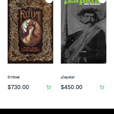
El ritual
¡Zapata!
$
730.00
$
450.00