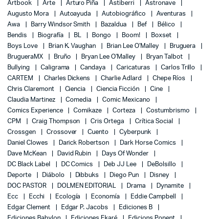
Artbook
Arte
Arturo Piña
Astiberri
Astronave
Augusto Mora
Autoayuda
Autobiográfico
Aventuras
Awa
Barry Windsor Smith
Bazaldua
Bef
Bélico
Bendis
Biografía
BL
Bongo
Boom!
Boxset
Boys Love
Brian K. Vaughan
Brian Lee O'Malley
Bruguera
BrugueraMX
Bruño
Bryan Lee O'Malley
Bryan Talbot
Bullying
Caligrama
Candaya
Caricaturas
Carlos Trillo
CARTEM
Charles Dickens
Charlie Adlard
Chepe Ríos
Chris Claremont
Ciencia
Ciencia Ficción
Cine
Claudia Martinez
Comedia
Comic Mexicano
Comics Experience
Comikaze
Corteza
Costumbrismo
CPM
Craig Thompson
Cris Ortega
Crítica Social
Crossgen
Crossover
Cuento
Cyberpunk
Daniel Clowes
Darick Robertson
Dark Horse Comics
Dave McKean
David Rubin
Days Of Wonder
DC Black Label
DC Comics
Deb JJ Lee
DeBolsillo
Deporte
Diábolo
Dibbuks
Diego Pun
Disney
DOC PASTOR
DOLMEN EDITORIAL
Drama
Dynamite
Ecc
Ecchi
Ecología
Economía
Eddie Campbell
Edgar Clement
Edgar P. Jacobs
Ediciones B
Ediciones Babylon
Ediciones Ekaré
Edicions Ponent