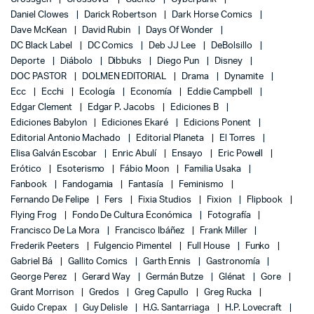
Daniel Clowes
Darick Robertson
Dark Horse Comics
Dave McKean
David Rubin
Days Of Wonder
DC Black Label
DC Comics
Deb JJ Lee
DeBolsillo
Deporte
Diábolo
Dibbuks
Diego Pun
Disney
DOC PASTOR
DOLMEN EDITORIAL
Drama
Dynamite
Ecc
Ecchi
Ecología
Economía
Eddie Campbell
Edgar Clement
Edgar P. Jacobs
Ediciones B
Ediciones Babylon
Ediciones Ekaré
Edicions Ponent
Editorial Antonio Machado
Editorial Planeta
El Torres
Elisa Galván Escobar
Enric Abulí
Ensayo
Eric Powell
Erótico
Esoterismo
Fábio Moon
Familia Usaka
Fanbook
Fandogamia
Fantasía
Feminismo
Fernando De Felipe
Fers
Fixia Studios
Fixion
Flipbook
Flying Frog
Fondo De Cultura Económica
Fotografía
Francisco De La Mora
Francisco Ibáñez
Frank Miller
Frederik Peeters
Fulgencio Pimentel
Full House
Funko
Gabriel Bá
Gallito Comics
Garth Ennis
Gastronomía
George Perez
Gerard Way
Germán Butze
Glénat
Gore
Grant Morrison
Gredos
Greg Capullo
Greg Rucka
Guido Crepax
Guy Delisle
H.G. Santarriaga
H.P. Lovecraft