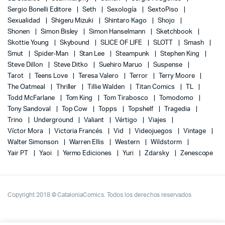
Sergio Bonelli Editore
Seth
Sexología
SextoPiso
Sexualidad
Shigeru Mizuki
Shintaro Kago
Shojo
Shonen
Simon Bisley
Simon Hanselmann
Sketchbook
Skottie Young
Skybound
SLICE OF LIFE
SLOTT
Smash
Smut
Spider-Man
Stan Lee
Steampunk
Stephen King
Steve Dillon
Steve Ditko
Suehiro Maruo
Suspense
Tarot
Teens Love
Teresa Valero
Terror
Terry Moore
The Oatmeal
Thriller
Tillie Walden
Titan Comics
TL
Todd McFarlane
Tom King
Tom Tirabosco
Tomodomo
Tony Sandoval
Top Cow
Topps
Topshelf
Tragedia
Trino
Underground
Valiant
Vértigo
Viajes
Víctor Mora
Victoria Francés
Vid
Videojuegos
Vintage
Walter Simonson
Warren Ellis
Western
Wildstorm
Yair PT
Yaoi
Yermo Ediciones
Yuri
Zdarsky
Zenescope
Copyright 2018 © CataloniaComics. Todos los derechos reservados