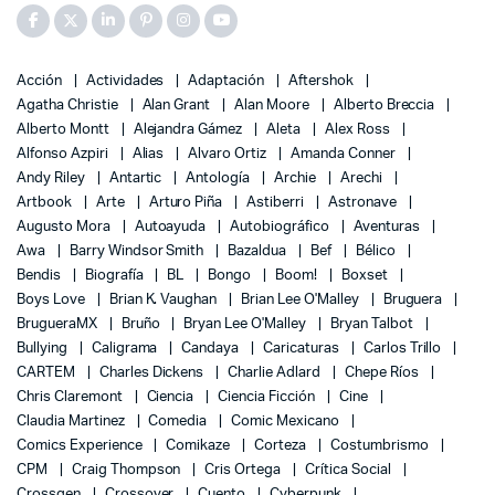
Acción
Actividades
Adaptación
Aftershok
Agatha Christie
Alan Grant
Alan Moore
Alberto Breccia
Alberto Montt
Alejandra Gámez
Aleta
Alex Ross
Alfonso Azpiri
Alias
Alvaro Ortiz
Amanda Conner
Andy Riley
Antartic
Antología
Archie
Arechi
Artbook
Arte
Arturo Piña
Astiberri
Astronave
Augusto Mora
Autoayuda
Autobiográfico
Aventuras
Awa
Barry Windsor Smith
Bazaldua
Bef
Bélico
Bendis
Biografía
BL
Bongo
Boom!
Boxset
Boys Love
Brian K. Vaughan
Brian Lee O'Malley
Bruguera
BrugueraMX
Bruño
Bryan Lee O'Malley
Bryan Talbot
Bullying
Caligrama
Candaya
Caricaturas
Carlos Trillo
CARTEM
Charles Dickens
Charlie Adlard
Chepe Ríos
Chris Claremont
Ciencia
Ciencia Ficción
Cine
Claudia Martinez
Comedia
Comic Mexicano
Comics Experience
Comikaze
Corteza
Costumbrismo
CPM
Craig Thompson
Cris Ortega
Crítica Social
Crossgen
Crossover
Cuento
Cyberpunk