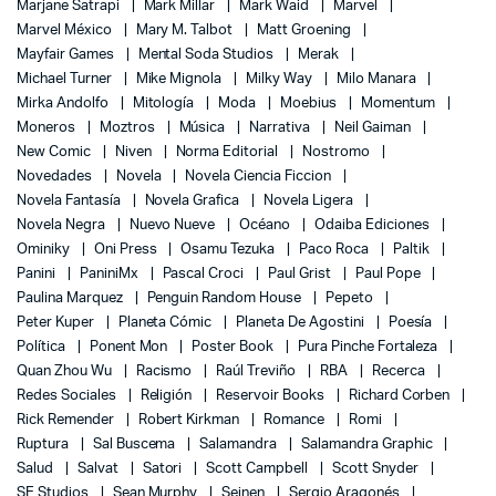
Marjane Satrapi
Mark Millar
Mark Waid
Marvel
Marvel México
Mary M. Talbot
Matt Groening
Mayfair Games
Mental Soda Studios
Merak
Michael Turner
Mike Mignola
Milky Way
Milo Manara
Mirka Andolfo
Mitología
Moda
Moebius
Momentum
Moneros
Moztros
Música
Narrativa
Neil Gaiman
New Comic
Niven
Norma Editorial
Nostromo
Novedades
Novela
Novela Ciencia Ficcion
Novela Fantasía
Novela Grafica
Novela Ligera
Novela Negra
Nuevo Nueve
Océano
Odaiba Ediciones
Ominiky
Oni Press
Osamu Tezuka
Paco Roca
Paltik
Panini
PaniniMx
Pascal Croci
Paul Grist
Paul Pope
Paulina Marquez
Penguin Random House
Pepeto
Peter Kuper
Planeta Cómic
Planeta De Agostini
Poesía
Política
Ponent Mon
Poster Book
Pura Pinche Fortaleza
Quan Zhou Wu
Racismo
Raúl Treviño
RBA
Recerca
Redes Sociales
Religión
Reservoir Books
Richard Corben
Rick Remender
Robert Kirkman
Romance
Romi
Ruptura
Sal Buscema
Salamandra
Salamandra Graphic
Salud
Salvat
Satori
Scott Campbell
Scott Snyder
SE Studios
Sean Murphy
Seinen
Sergio Aragonés