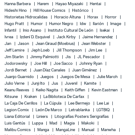
Hanna Barbera
Harem
Hayao Miyazaki
Hentai
Hideshi Hino
Hill House Comics
Histórico
Historietas Hidrocalidas
Horacio Altuna
Horax
Horror
Hugo Pratt
Humor
Humor Negro
Idw
Ilarión
Image
Infantil
Inio Asano
Instituto Cultural De León
Isekai
Ivrea
Izdení D. Esquivel
Jack Kirby
Jaime Hernandez
Jan
Jason
Jean Giraud (Moebius)
Jean Webster
Jeff Lemire
Jeph Loeb
Jill Thompson
Jim Lee
Jim Starlin
Jimmy Palmiotti
Jis
JL Pescador
Jodorowsky
Joe Hill
Joe Sacco
Johnny Ryan
Jordi Bernet
Juan Díaz Canales
Juan Giménez
Juanjo Guarnido
Juegos
Juegos De Mesa
Julie Maroh
Julio Verne
Junji Ito
Jus
Juvenil
Kamite
Keanu Reeves
Keiko Nagita
Keith Giffen
Kevin Eastman
Kitsune
Kraken
La Biblioteca De Carfax
La Caja De Cerillos
La Cúpula
Lee Bermejo
Lee Lai
Legion Comix
León De Marco
Letrablanka
LGTBIQ
Liana Editorial
Liniers
Litografías Posters Serigrafías
Luis Gantús
Luppa
Mad
Magia
Makoki
Malibu Comics
Manga
MangaLine
Manual
Manwha