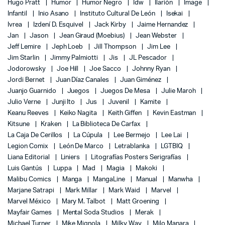
Hugo Pratt
Humor
Humor Negro
Idw
Ilarión
Image
Infantil
Inio Asano
Instituto Cultural De León
Isekai
Ivrea
Izdení D. Esquivel
Jack Kirby
Jaime Hernandez
Jan
Jason
Jean Giraud (Moebius)
Jean Webster
Jeff Lemire
Jeph Loeb
Jill Thompson
Jim Lee
Jim Starlin
Jimmy Palmiotti
Jis
JL Pescador
Jodorowsky
Joe Hill
Joe Sacco
Johnny Ryan
Jordi Bernet
Juan Díaz Canales
Juan Giménez
Juanjo Guarnido
Juegos
Juegos De Mesa
Julie Maroh
Julio Verne
Junji Ito
Jus
Juvenil
Kamite
Keanu Reeves
Keiko Nagita
Keith Giffen
Kevin Eastman
Kitsune
Kraken
La Biblioteca De Carfax
La Caja De Cerillos
La Cúpula
Lee Bermejo
Lee Lai
Legion Comix
León De Marco
Letrablanka
LGTBIQ
Liana Editorial
Liniers
Litografías Posters Serigrafías
Luis Gantús
Luppa
Mad
Magia
Makoki
Malibu Comics
Manga
MangaLine
Manual
Manwha
Marjane Satrapi
Mark Millar
Mark Waid
Marvel
Marvel México
Mary M. Talbot
Matt Groening
Mayfair Games
Mental Soda Studios
Merak
Michael Turner
Mike Mignola
Milky Way
Milo Manara