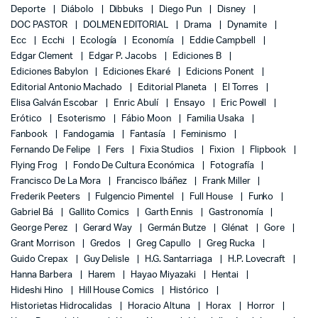
Deporte
Diábolo
Dibbuks
Diego Pun
Disney
DOC PASTOR
DOLMEN EDITORIAL
Drama
Dynamite
Ecc
Ecchi
Ecología
Economía
Eddie Campbell
Edgar Clement
Edgar P. Jacobs
Ediciones B
Ediciones Babylon
Ediciones Ekaré
Edicions Ponent
Editorial Antonio Machado
Editorial Planeta
El Torres
Elisa Galván Escobar
Enric Abulí
Ensayo
Eric Powell
Erótico
Esoterismo
Fábio Moon
Familia Usaka
Fanbook
Fandogamia
Fantasía
Feminismo
Fernando De Felipe
Fers
Fixia Studios
Fixion
Flipbook
Flying Frog
Fondo De Cultura Económica
Fotografía
Francisco De La Mora
Francisco Ibáñez
Frank Miller
Frederik Peeters
Fulgencio Pimentel
Full House
Funko
Gabriel Bá
Gallito Comics
Garth Ennis
Gastronomía
George Perez
Gerard Way
Germán Butze
Glénat
Gore
Grant Morrison
Gredos
Greg Capullo
Greg Rucka
Guido Crepax
Guy Delisle
H.G. Santarriaga
H.P. Lovecraft
Hanna Barbera
Harem
Hayao Miyazaki
Hentai
Hideshi Hino
Hill House Comics
Histórico
Historietas Hidrocalidas
Horacio Altuna
Horax
Horror