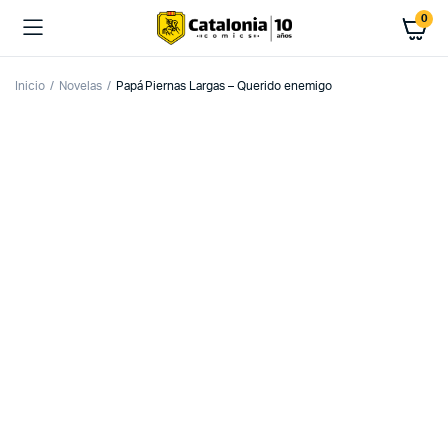
0
Inicio
Novelas
Papá Piernas Largas – Querido enemigo