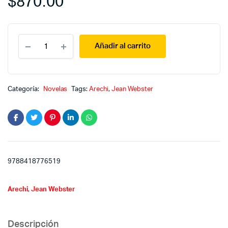
$
870.00
Papá
Añadir al carrito
Piernas
Largas
-
Querido
enemigo
Categoría:
Novelas
Tags:
Arechi
,
Jean Webster
quantity
9788418776519
Arechi
,
Jean Webster
Descripción