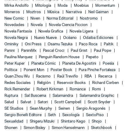
Mirka Andolfo
Mitología
Moda
Moebius
Momentum
Moneros
Moztros
Música
Narrativa
Neil Gaiman
New Comic
Niven
Norma Editorial
Nostromo
Novedades
Novela
Novela Ciencia Ficcion
Novela Fantasía
Novela Grafica
Novela Ligera
Novela Negra
Nuevo Nueve
Océano
Odaiba Ediciones
Ominiky
Oni Press
Osamu Tezuka
Paco Roca
Paltik
Panini
PaniniMx
Pascal Croci
Paul Grist
Paul Pope
Paulina Marquez
Penguin Random House
Pepeto
Peter Kuper
Planeta Cómic
Planeta De Agostini
Poesía
Política
Ponent Mon
Poster Book
Pura Pinche Fortaleza
Quan Zhou Wu
Racismo
Raúl Treviño
RBA
Recerca
Redes Sociales
Religión
Reservoir Books
Richard Corben
Rick Remender
Robert Kirkman
Romance
Romi
Ruptura
Sal Buscema
Salamandra
Salamandra Graphic
Salud
Salvat
Satori
Scott Campbell
Scott Snyder
SE Studios
Sean Murphy
Seinen
Sergio Aragonés
Sergio Bonelli Editore
Seth
Sexología
SextoPiso
Sexualidad
Shigeru Mizuki
Shintaro Kago
Shojo
Shonen
Simon Bisley
Simon Hanselmann
Sketchbook