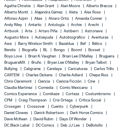
Agatha Christie
Alan Grant
Alan Moore
Alberto Breccia
Alberto Montt
Alejandra Gámez
Aleta
Alex Ross
Alfonso Azpiri
Alias
Alvaro Ortiz
Amanda Conner
Andy Riley
Antartic
Antología
Archie
Arechi
Artbook
Arte
Arturo Piña
Astiberri
Astronave
Augusto Mora
Autoayuda
Autobiográfico
Aventuras
Awa
Barry Windsor Smith
Bazaldua
Bef
Bélico
Bendis
Biografía
BL
Bongo
Boom!
Boxset
Boys Love
Brian K. Vaughan
Brian Lee O'Malley
Bruguera
BrugueraMX
Bruño
Bryan Lee O'Malley
Bryan Talbot
Bullying
Caligrama
Candaya
Caricaturas
Carlos Trillo
CARTEM
Charles Dickens
Charlie Adlard
Chepe Ríos
Chris Claremont
Ciencia
Ciencia Ficción
Cine
Claudia Martinez
Comedia
Comic Mexicano
Comics Experience
Comikaze
Corteza
Costumbrismo
CPM
Craig Thompson
Cris Ortega
Crítica Social
Crossgen
Crossover
Cuento
Cyberpunk
Daniel Clowes
Darick Robertson
Dark Horse Comics
Dave McKean
David Rubin
Days Of Wonder
DC Black Label
DC Comics
Deb JJ Lee
DeBolsillo