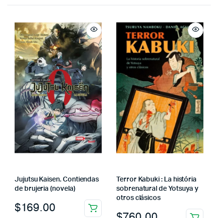
Jujutsu Kaisen. Contiendas
Terror Kabuki : La história
de brujeria (novela)
sobrenatural de Yotsuya y
otros clásicos
$
169.00
$
760.00