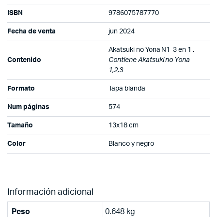
ISBN
9786075787770
Fecha de venta
jun 2024
Akatsuki no Yona N1 3 en 1 .
Contenido
Contiene Akatsuki no Yona
1,2,3
Formato
Tapa blanda
Num páginas
574
Tamaño
13x18 cm
Color
Blanco y negro
Información adicional
Peso
0.648 kg