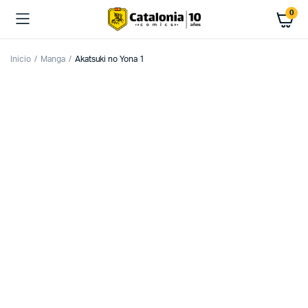
0
Inicio
Manga
Akatsuki no Yona 1