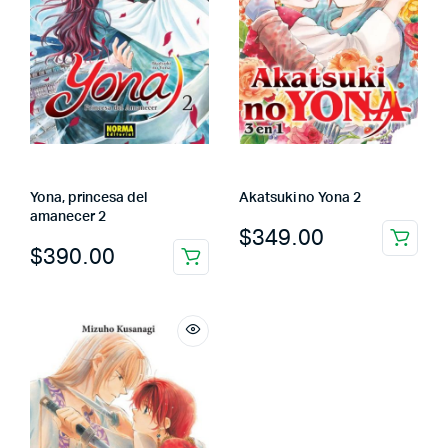
Yona, princesa del
Akatsuki no Yona 2
amanecer 2
$
349.00
$
390.00