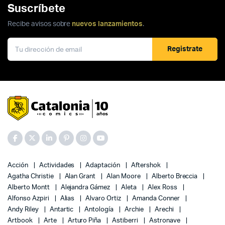
Suscríbete
Recibe avisos sobre
nuevos lanzamientos
.
Registrate
Acción
Actividades
Adaptación
Aftershok
Agatha Christie
Alan Grant
Alan Moore
Alberto Breccia
Alberto Montt
Alejandra Gámez
Aleta
Alex Ross
Alfonso Azpiri
Alias
Alvaro Ortiz
Amanda Conner
Andy Riley
Antartic
Antología
Archie
Arechi
Artbook
Arte
Arturo Piña
Astiberri
Astronave