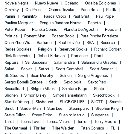
Novela Negra
Nuevo Nueve
Océano
Odaiba Ediciones
Ominiky
Oni Press
Osamu Tezuka
Paco Roca
Paltik
Panini
PaniniMx
Pascal Croci
Paul Grist
Paul Pope
Paulina Marquez
Penguin Random House
Pepeto
Peter Kuper
Planeta Cómic
Planeta De Agostini
Poesía
Política
Ponent Mon
Poster Book
Pura Pinche Fortaleza
Quan Zhou Wu
Racismo
Raúl Treviño
RBA
Recerca
Redes Sociales
Religión
Reservoir Books
Richard Corben
Rick Remender
Robert Kirkman
Romance
Romi
Ruptura
Sal Buscema
Salamandra
Salamandra Graphic
Salud
Salvat
Satori
Scott Campbell
Scott Snyder
SE Studios
Sean Murphy
Seinen
Sergio Aragonés
Sergio Bonelli Editore
Seth
Sexología
SextoPiso
Sexualidad
Shigeru Mizuki
Shintaro Kago
Shojo
Shonen
Simon Bisley
Simon Hanselmann
Sketchbook
Skottie Young
Skybound
SLICE OF LIFE
SLOTT
Smash
Smut
Spider-Man
Stan Lee
Steampunk
Stephen King
Steve Dillon
Steve Ditko
Suehiro Maruo
Suspense
Tarot
Teens Love
Teresa Valero
Terror
Terry Moore
The Oatmeal
Thriller
Tillie Walden
Titan Comics
TL