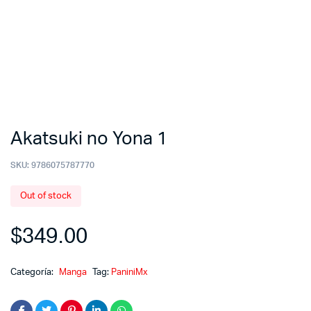
Akatsuki no Yona 1
SKU:
9786075787770
Out of stock
$
349.00
Categoría:
Manga
Tag:
PaniniMx