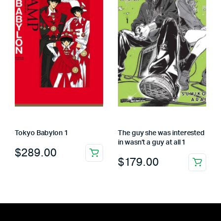
Tokyo Babylon 1
The guy she was interested
in wasn’t a guy at all 1
$
289.00
$
179.00