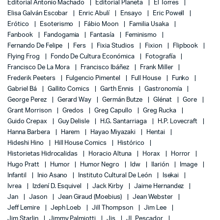
Editorial Antonio Machado
Editorial Planeta
El Torres
Elisa Galván Escobar
Enric Abulí
Ensayo
Eric Powell
Erótico
Esoterismo
Fábio Moon
Familia Usaka
Fanbook
Fandogamia
Fantasía
Feminismo
Fernando De Felipe
Fers
Fixia Studios
Fixion
Flipbook
Flying Frog
Fondo De Cultura Económica
Fotografía
Francisco De La Mora
Francisco Ibáñez
Frank Miller
Frederik Peeters
Fulgencio Pimentel
Full House
Funko
Gabriel Bá
Gallito Comics
Garth Ennis
Gastronomía
George Perez
Gerard Way
Germán Butze
Glénat
Gore
Grant Morrison
Gredos
Greg Capullo
Greg Rucka
Guido Crepax
Guy Delisle
H.G. Santarriaga
H.P. Lovecraft
Hanna Barbera
Harem
Hayao Miyazaki
Hentai
Hideshi Hino
Hill House Comics
Histórico
Historietas Hidrocalidas
Horacio Altuna
Horax
Horror
Hugo Pratt
Humor
Humor Negro
Idw
Ilarión
Image
Infantil
Inio Asano
Instituto Cultural De León
Isekai
Ivrea
Izdení D. Esquivel
Jack Kirby
Jaime Hernandez
Jan
Jason
Jean Giraud (Moebius)
Jean Webster
Jeff Lemire
Jeph Loeb
Jill Thompson
Jim Lee
Jim Starlin
Jimmy Palmiotti
Jis
JL Pescador