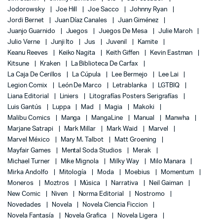
Jodorowsky
Joe Hill
Joe Sacco
Johnny Ryan
Jordi Bernet
Juan Díaz Canales
Juan Giménez
Juanjo Guarnido
Juegos
Juegos De Mesa
Julie Maroh
Julio Verne
Junji Ito
Jus
Juvenil
Kamite
Keanu Reeves
Keiko Nagita
Keith Giffen
Kevin Eastman
Kitsune
Kraken
La Biblioteca De Carfax
La Caja De Cerillos
La Cúpula
Lee Bermejo
Lee Lai
Legion Comix
León De Marco
Letrablanka
LGTBIQ
Liana Editorial
Liniers
Litografías Posters Serigrafías
Luis Gantús
Luppa
Mad
Magia
Makoki
Malibu Comics
Manga
MangaLine
Manual
Manwha
Marjane Satrapi
Mark Millar
Mark Waid
Marvel
Marvel México
Mary M. Talbot
Matt Groening
Mayfair Games
Mental Soda Studios
Merak
Michael Turner
Mike Mignola
Milky Way
Milo Manara
Mirka Andolfo
Mitología
Moda
Moebius
Momentum
Moneros
Moztros
Música
Narrativa
Neil Gaiman
New Comic
Niven
Norma Editorial
Nostromo
Novedades
Novela
Novela Ciencia Ficcion
Novela Fantasía
Novela Grafica
Novela Ligera