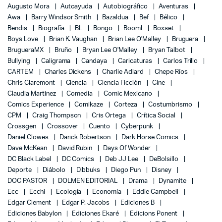
Augusto Mora
Autoayuda
Autobiográfico
Aventuras
Awa
Barry Windsor Smith
Bazaldua
Bef
Bélico
Bendis
Biografía
BL
Bongo
Boom!
Boxset
Boys Love
Brian K. Vaughan
Brian Lee O'Malley
Bruguera
BrugueraMX
Bruño
Bryan Lee O'Malley
Bryan Talbot
Bullying
Caligrama
Candaya
Caricaturas
Carlos Trillo
CARTEM
Charles Dickens
Charlie Adlard
Chepe Ríos
Chris Claremont
Ciencia
Ciencia Ficción
Cine
Claudia Martinez
Comedia
Comic Mexicano
Comics Experience
Comikaze
Corteza
Costumbrismo
CPM
Craig Thompson
Cris Ortega
Crítica Social
Crossgen
Crossover
Cuento
Cyberpunk
Daniel Clowes
Darick Robertson
Dark Horse Comics
Dave McKean
David Rubin
Days Of Wonder
DC Black Label
DC Comics
Deb JJ Lee
DeBolsillo
Deporte
Diábolo
Dibbuks
Diego Pun
Disney
DOC PASTOR
DOLMEN EDITORIAL
Drama
Dynamite
Ecc
Ecchi
Ecología
Economía
Eddie Campbell
Edgar Clement
Edgar P. Jacobs
Ediciones B
Ediciones Babylon
Ediciones Ekaré
Edicions Ponent